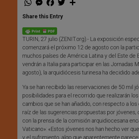
h
e
a
w
h
a
s
c
i
a
t
s
e
t
r
Share this Entry
s
e
b
t
e
A
n
o
e
p
g
o
r
p
e
k
TURIN, 27 julio (ZENIT.org).- La exposición espe
r
comenzará el próximo 12 de agosto con la parti
muchos países de América Latina y del Este de Eu
vendrán a Italia para participar en las Jornadas
agosto), la arquidiócesis turinesa ha decidido ad
Ya se han recibido las reservaciones de 50 mil j
posibilidades para el recorrido que realizarán l
cambios que se han añadido, con respecto a los
raíz de las sugerencias propuestas por jóvenes,
con la prensa de la comisión arquidiocesana enc
Vaticano»: «Estos jóvenes nos han hecho ver que,
y el sufrimiento, algo que aparentemente parece q