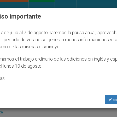
IGLESIA Y MUNDO
DOCUMENTOS
DONATIVOS
iso importante
 judíos que afecta a cristianos (y no sólo) en Tierra
7 de julio al 7 de agosto haremos la pausa anual, aprovec
el periodo de verano se generan menos informaciones y t
umo de las mismas disminuye.
Turín para ver la Sábana
amos el trabajo ordinario de las ediciones en inglés y es
l lunes 10 de agosto.
as.
ición, se esperan 10 mil visitantes
En
RA