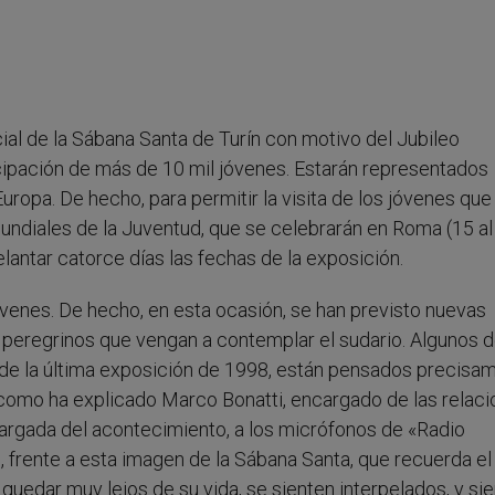
cial de la Sábana Santa de Turín con motivo del Jubileo
cipación de más de 10 mil jóvenes. Estarán representados
ropa. De hecho, para permitir la visita de los jóvenes que
 Mundiales de la Juventud, que se celebrarán en Roma (15 al
elantar catorce días las fechas de la exposición.
óvenes. De hecho, en esta ocasión, se han previsto nuevas
os peregrinos que vengan a contemplar el sudario. Algunos d
 de la última exposición de 1998, están pensados precisa
 como ha explicado Marco Bonatti, encargado de las relac
argada del acontecimiento, a los micrófonos de «Radio
 frente a esta imagen de la Sábana Santa, que recuerda el
uedar muy lejos de su vida, se sienten interpelados, y sie