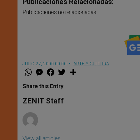
Publicaciones Relacionadas:
Publicaciones no relacionadas.
JULIO 27, 2000 00:00
ARTE Y CULTURA
W
M
F
T
S
h
e
a
w
h
a
s
c
i
a
t
s
e
t
r
Share this Entry
s
e
b
t
e
A
n
o
e
p
g
o
r
ZENIT Staff
p
e
k
r
View all articles