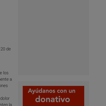
 20 de
e los
mente a
iones
 dolor
nten la