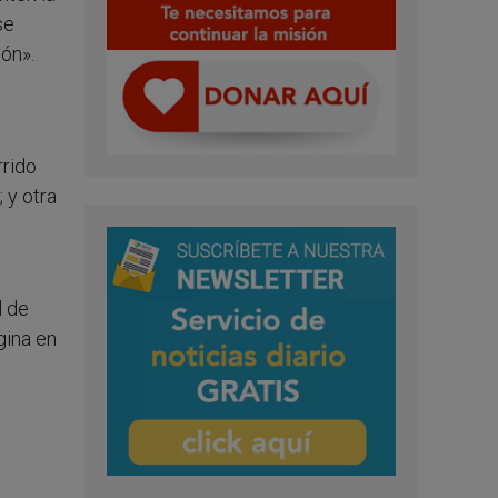
se
ión».
rrido
 y otra
l de
gina en