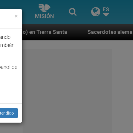
ES
×
MISIÓN
 Santa
Sacerdotes alemanes fieles al Papa conte
hando
ambién
pañol de
tendido