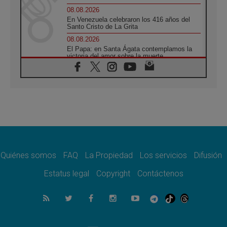
08.08.2026
En Venezuela celebraron los 416 años del
Santo Cristo de La Grita
08.08.2026
El Papa: en Santa Ágata contemplamos la
victoria del amor sobre la muerte
08.08.2026
León XIV visitará el Santuario de la Madre
del Buen Consejo de Genazzano
07.08.2026
Filipinas: el Vicariato Apostólico de Calapán
se convierte en diócesis
07.08.2026
Honduras: Los desplazados invisibles de una
crisis olvidada
Quiénes somos
FAQ
La Propiedad
Los servicios
Difusión
07.08.2026
Bokalic: "En Argentina el Papa León señalará
Estatus legal
Copyright
Contáctenos
el compromiso del cristiano"
07.08.2026
La matanza de niños en Gaza no cesa: 300
muertos en 300 días
07.08.2026
Tagle: La guerra desfigura el mundo, solo la