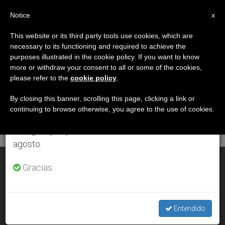
ES
Notice
×
x
Aviso importante
This website or its third party tools use cookies, which are
necessary to its functioning and required to achieve the
Del 27 de julio al 7 de agosto haremos la pausa
MES
purposes illustrated in the cookie policy. If you want to know
anual, aprovechando que en el periodo de verano
Marzo, 2001
more or withdraw your consent to all or some of the cookies,
please refer to the
cookie policy
.
se generan menos informaciones y también el
consumo de las mismas disminuye.
By closing this banner, scrolling this page, clicking a link or
continuing to browse otherwise, you agree to the use of cookies.
ÚLTIMAS NOTICIAS
Retomamos el trabajo ordinario de las ediciones
en inglés y español de ZENIT el lunes 10 de
agosto.
Suiza: Campaña cristiana en favor de la inversión ética
Gracias.
MAR 30, 2001 00:00
ZENIT STAFF
Entendido