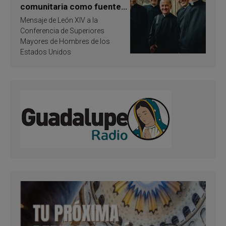
comunitaria como fuente
de inspiración y
Mensaje de León XIV a la
santificación
Conferencia de Superiores
Mayores de Hombres de los
Estados Unidos