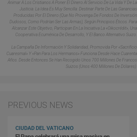
Animar A Los Cristianos A Poner El Dinero Al Servicio De La Vida Y De La
Justicia. La Idea Es Muy Sencilla: Destinar Parte De Las Ganancias
Producidas Por El Dinero (que No Provenga De Fondos De Inversión
Dudosos, Como Podrían Ser Las Armas), Según Principios Éticos. Para
Alcanzar Este Objetivo, Participan En La Iniciativa La «Oikocrédit», Una
Cooperativa Ecuménica De Desarrollo, Y El Banco Alternativo Suizo.
La Campaña De Información Y Solidaridad, Promovida Por «Sacrificio
Cuaresmal» Y «Pan Para Los Hermanos» Funciona Desde Hace Cuarenta
Años. Desde Entonces Se Han Recogido Unos 700 Millones De Francos
Suizos (unos 400 Millones De Dólares).
CIUDAD DEL VATICANO
El Papa celebrará una misa masiva en