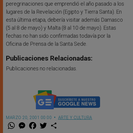
peregrinaciones que emprendió el año pasado a los
lugares de la Revelación (Egipto y Tierra Santa). En
esta última etapa, debería visitar además Damasco
(5 al 8 de mayo) y Malta (8 al 10 de mayo). Estas
fechas no han sido confirmadas todavía por la
Oficina de Prensa de la Santa Sede.
Publicaciones Relacionadas:
Publicaciones no relacionadas.
MARZO 20, 2001 00:00
ARTE Y CULTURA
W
M
F
T
S
h
e
a
w
h
a
s
c
i
a