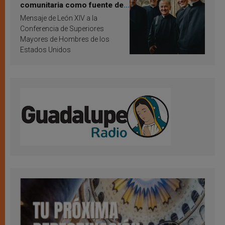
comunitaria como fuente de
inspiración y santificación
Mensaje de León XIV a la
Conferencia de Superiores
Mayores de Hombres de los
Estados Unidos