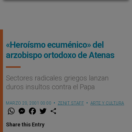
«Heroísmo ecuménico» del
arzobispo ortodoxo de Atenas
Sectores radicales griegos lanzan
duros insultos contra el Papa
MARZO 20, 2001 00:00
ZENIT STAFF
ARTE Y CULTURA
W
M
F
T
S
h
e
a
w
h
a
s
c
i
a
t
s
e
t
r
Share this Entry
s
e
b
t
e