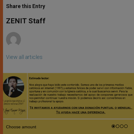
t
s
e
t
r
Share this Entry
s
e
b
t
e
A
n
o
e
p
g
o
r
ZENIT Staff
p
e
k
r
View all articles