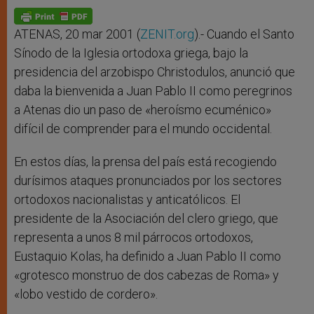
A
n
o
e
p
g
o
r
p
e
k
r
ATENAS, 20 mar 2001 (
ZENIT.org
).- Cuando el Santo
Sínodo de la Iglesia ortodoxa griega, bajo la
presidencia del arzobispo Christodulos, anunció que
daba la bienvenida a Juan Pablo II como peregrinos
a Atenas dio un paso de «heroísmo ecuménico»
difícil de comprender para el mundo occidental.
En estos días, la prensa del país está recogiendo
durísimos ataques pronunciados por los sectores
ortodoxos nacionalistas y anticatólicos. El
presidente de la Asociación del clero griego, que
representa a unos 8 mil párrocos ortodoxos,
Eustaquio Kolas, ha definido a Juan Pablo II como
«grotesco monstruo de dos cabezas de Roma» y
«lobo vestido de cordero».