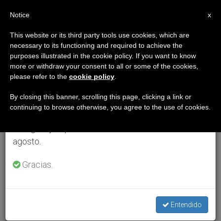
ES
Notice
×
x
Aviso importante
This website or its third party tools use cookies, which are
necessary to its functioning and required to achieve the
Del 27 de julio al 7 de agosto haremos la pausa
purposes illustrated in the cookie policy. If you want to know
anual, aprovechando que en el periodo de verano
more or withdraw your consent to all or some of the cookies,
please refer to the
cookie policy
.
se generan menos informaciones y también el
consumo de las mismas disminuye.
By closing this banner, scrolling this page, clicking a link or
continuing to browse otherwise, you agree to the use of cookies.
Retomamos el trabajo ordinario de las ediciones
en inglés y español de ZENIT el lunes 10 de
agosto.
Gracias.
Entendido