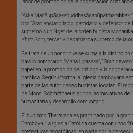
labor de promoción de la cooperación cristiano-b
“Akka Mahāupāsakabuddhasāsanūpatthambhakr” es 
por “Gran anciano laico, partidario y defensor de l
supremo Nun Nget de la orden budista Mohanikay
Khim Sorn, tercer vicepatriarca supremo de la or
Se trata de un honor que se suma a la distinción 
país lo nombraron “Maha Upasaka”, “Gran devoto”
papel en la promoción del diálogo y la coopera
católica. Según informa la Iglesia camboyana es
parte de las autoridades budistas locales. El 
de Mons. Schmitthaeusler con las iniciativas de 
humanitaria y desarrollo comunitario.
El budismo Theravada es practicado por la gran
Camboya. La Iglesia Católica cuenta con unos 20.0
prefecturas apostólicas, en parte por la persecu