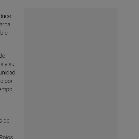
aduce
iarca
able
del
s y su
munidad
to por
iempo
s de
Rojos.