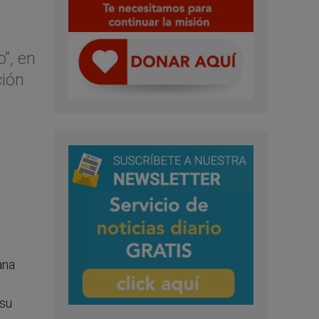
”, en
ción
ana
 su