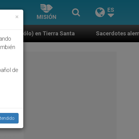
ES
×
MISIÓN
nta
Sacerdotes alemanes fieles al Papa contesta
hando
ambién
pañol de
tendido