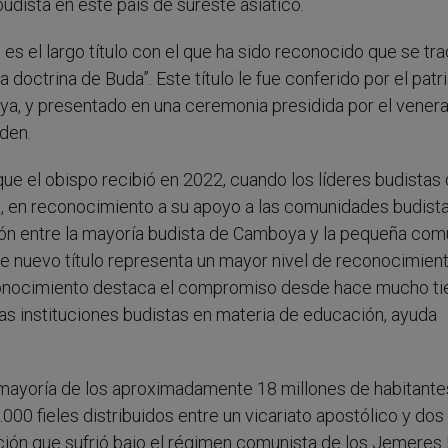
udista en este país de sureste asiático.
el largo título con el que ha sido reconocido que se tr
a doctrina de Buda”. Este título le fue conferido por el patr
a, y presentado en una ceremonia presidida por el vener
den.
que el obispo recibió en 2022, cuando los líderes budistas 
, en reconocimiento a su apoyo a las comunidades budista
ción entre la mayoría budista de Camboya y la pequeña co
te nuevo título representa un mayor nivel de reconocimien
reconocimiento destaca el compromiso desde hace mucho t
las instituciones budistas en materia de educación, ayuda
 mayoría de los aproximadamente 18 millones de habitante
00 fieles distribuidos entre un vicariato apostólico y dos
ción que sufrió bajo el régimen comunista de los Jemeres 