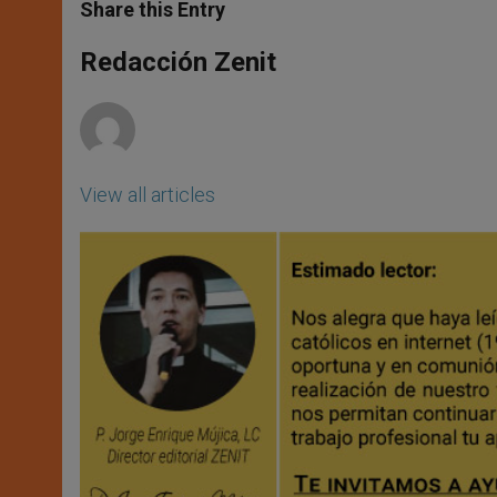
t
s
e
t
r
Share this Entry
s
e
b
t
e
A
n
o
e
p
g
o
r
Redacción Zenit
p
e
k
r
View all articles