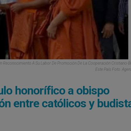
 En Reconocimiento A Su Labor De Promoción De La Cooperación Cristiano-B
Este País Foto: Agen
lo honorífico a obispo
ón entre católicos y budist