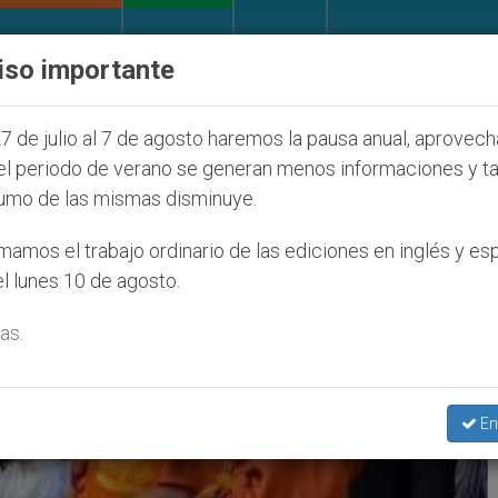
IGLESIA Y MUNDO
DOCUMENTOS
DONATIVOS
iso importante
díos que afecta a cristianos (y no sólo) en Tierra Sa
7 de julio al 7 de agosto haremos la pausa anual, aprovec
el periodo de verano se generan menos informaciones y t
umo de las mismas disminuye.
amos el trabajo ordinario de las ediciones en inglés y es
l lunes 10 de agosto.
as.
En