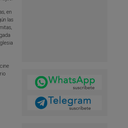
as, en
gún las
mitas,
egada
glesia
 cine
rio