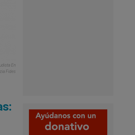
udista En
zia Fides
as: