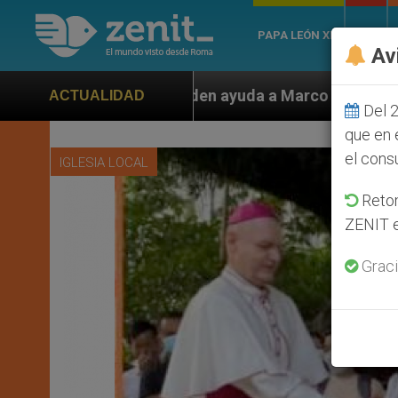
PAPA LEÓN XIV
ROMA
Av
en ayuda a Marco Rubio ante persecución de colonos ju
ACTUALIDAD
Del 2
que en 
el cons
IGLESIA LOCAL
Retom
ZENIT e
Graci