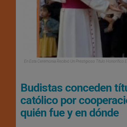
En Esta Ceremonia Recibió Un Prestigioso Título Honorífico
Budistas conceden títu
católico por cooperaci
quién fue y en dónde