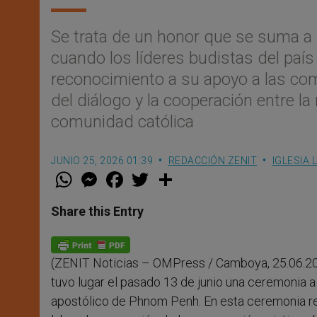
Se trata de un honor que se suma a l
cuando los líderes budistas del paí
reconocimiento a su apoyo a las co
del diálogo y la cooperación entre 
comunidad católica
JUNIO 25, 2026 01:39
REDACCIÓN ZENIT
IGLESIA 
W
M
F
T
S
h
e
a
w
h
a
s
c
i
a
t
s
e
t
r
Share this Entry
s
e
b
t
e
A
n
o
e
p
g
o
r
p
e
k
(ZENIT Noticias – OMPress / Camboya, 25.06.20
r
tuvo lugar el pasado 13 de junio una ceremonia a 
apostólico de Phnom Penh. En esta ceremonia rec