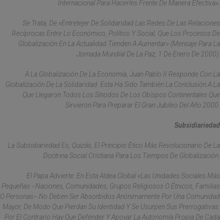
Internacional Para Hacerles Frente De Manera Efectiva».
Se Trata, De «entretejer De Solidaridad Las Redes De Las Relaciones
Recíprocas Entre Lo Económico, Político Y Social, Que Los Procesos De
Globalización En La Actualidad Tienden A Aumentar» (Mensaje Para La
Jornada Mundial De La Paz, 1 De Enero De 2000).
A La Globalización De La Economía, Juan Pablo II Responde Con La
Globalización De La Solidaridad. Esta Ha Sido También La Conclusión A La
Que Llegaron Todos Los Sínodos De Los Obispos Continentales Que
Sirvieron Para Preparar El Gran Jubileo Del Año 2000.
Subsidiariedad
La Subsidiariedad Es, Quizás, El Principio Ético Más Revolucionario De La
Doctrina Social Cristiana Para Los Tiempos De Globalización.
El Papa Advierte: En Esta Aldea Global «las Unidades Sociales Más
Pequeñas --Naciones, Comunidades, Grupos Religiosos O Étnicos, Familias
O Personas-- No Deben Ser Absorbidos Anónimamente Por Una Comunidad
Mayor, De Modo Que Pierdan Su Identidad Y Se Usurpen Sus Prerrogativas.
Por El Contrario Hay Que Defender Y Apoyar La Autonomía Propia De Cada