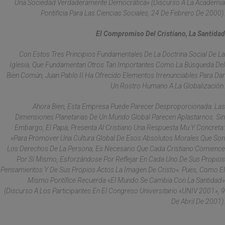
Una Sociedad Verdaderamente Democrática» (Discurso A La Academia
Pontificia Para Las Ciencias Sociales, 24 De Febrero De 2000).
El Compromiso Del Cristiano, La Santidad
Con Estos Tres Principios Fundamentales De La Doctrina Social De La
Iglesia, Que Fundamentan Otros Tan Importantes Como La Búsqueda Del
Bien Común, Juan Pablo II Ha Ofrecido Elementos Irrenunciables Para Dar
Un Rostro Humano A La Globalización.
Ahora Bien, Esta Empresa Puede Parecer Desproporcionada. Las
Dimensiones Planetarias De Un Mundo Global Parecen Aplastarnos. Sin
Embargo, El Papa, Presenta Al Cristiano Una Respuesta Mu Y Concreta:
«Para Promover Una Cultura Global De Esos Absolutos Morales Que Son
Los Derechos De La Persona, Es Necesario Que Cada Cristiano Comience
Por Sí Mismo, Esforzándose Por Reflejar En Cada Uno De Sus Propios
Pensamientos Y De Sus Propios Actos La Imagen De Cristo». Pues, Como El
Mismo Pontífice Recuerda «El Mundo Se Cambia Con La Santidad»
(Discurso A Los Participantes En El Congreso Universitario «UNIV 2001», 9
De Abril De 2001).