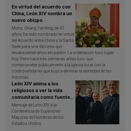
En virtud del acuerdo con
China, León XIV nombra un
nuevo obispo
Mons. Chang Yanfeng, de 42
años, ha sido nombrado en virtud
del Acuerdo entre China y la Santa
Sede para una diócesis que
llevaba veinte años sin pastor. La ordenación tuvo lugar
hoy. Pero hace tres semanas antes tuvo que
comprometer públicamente a la Iglesia local con la
controvertida ley que busca eliminar la identidad de las
minorías.
León XIV anima a los
religiosos a ver la vida
comunitaria como fuente
de inspiración y
Mensaje de León XIV a la
santificación
Conferencia de Superiores
Mayores de Hombres de los
Estados Unidos