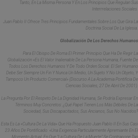
Tanto, En La Misma Persona Y En Los Principios Que Regulan Sus
Interrrelaciones Sociales.
Juan Pablo II Ofrece Tres Principios Fundamentales Sobre Los Que Gira La
Doctrina Social De La Iglesia.
Globalización De Los Derechos Humanos
Para El Obispo De Roma El Primer Principio Que Ha De Regir La
Globalización «es El Valor Inalienable De La Persona Humana, Fuente De
Todos Los Derechos Humanos Y De Todo Orden Social. El Ser Humano
Debe Ser Siempre Un Fin Y Nunca Un Medio, Un Sujeto Y No Un Objeto, Y
Tampoco Un Producto Comercial» (Discurso A La Academia Pontificia De
Ciencias Sociales, 27 De Abril De 2001).
La Pregunta Por El Respeto De La Dignidad Humana, Se Podría Expresar En
Términos Muy Concretos: ¿qué Papel Tienen Los Más Débiles De La
Sociedad, Sus Discapacitados, Sus Ancianos, Sus No Nacidos?
Esta Es La «cultura De La Vida» Que Ha Propuesto Juan Pablo II En Sus Casi
23 Años De Pontificado: «una Exigencia Particularmente Apremiante En El
Momento Actual, En Que "la Cultura De La Muerte" Se Contrapone Tan