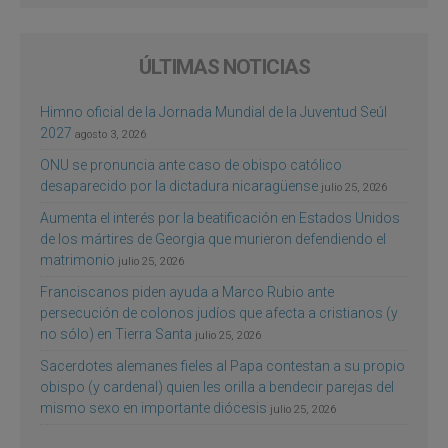
ÚLTIMAS NOTICIAS
Himno oficial de la Jornada Mundial de la Juventud Seúl
2027
agosto 3, 2026
ONU se pronuncia ante caso de obispo católico
desaparecido por la dictadura nicaragüense
julio 25, 2026
Aumenta el interés por la beatificación en Estados Unidos
de los mártires de Georgia que murieron defendiendo el
matrimonio
julio 25, 2026
Franciscanos piden ayuda a Marco Rubio ante
persecución de colonos judíos que afecta a cristianos (y
no sólo) en Tierra Santa
julio 25, 2026
Sacerdotes alemanes fieles al Papa contestan a su propio
obispo (y cardenal) quien les orilla a bendecir parejas del
mismo sexo en importante diócesis
julio 25, 2026