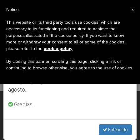
ES
Notice
×
x
Aviso importante
This website or its third party tools use cookies, which are
necessary to its functioning and required to achieve the
Del 27 de julio al 7 de agosto haremos la pausa
DÍA
purposes illustrated in the cookie policy. If you want to know
anual, aprovechando que en el periodo de verano
Junio 16th, 2001
more or withdraw your consent to all or some of the cookies,
please refer to the
cookie policy
.
se generan menos informaciones y también el
consumo de las mismas disminuye.
By closing this banner, scrolling this page, clicking a link or
continuing to browse otherwise, you agree to the use of cookies.
ÚLTIMAS NOTICIAS
Retomamos el trabajo ordinario de las ediciones
en inglés y español de ZENIT el lunes 10 de
agosto.
Claves para dar un rostro humano a la globalización
Gracias.
JUN 16, 2001 00:00
ZENIT STAFF
Entendido