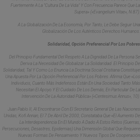
Fuertemente A La "cultura De La Vida" Y Con Frecuencia Parece Que La
Supera» («Evangelium Vitae», N.87).
A La Globalización De La Economía, Por Tanto, Le Debe Seguir Una
Globalización De Los Auténticos Derechos Humanos.
Solidaridad, Opción Preferencial Por Los Pobres
Del Principio Fundamental Del Respeto A La Dignidad De La Persona Se
Deriva La Necesidad De Globalizar La Solidaridad. El Principio De
Solidaridad, Tal Y Como Lo Enuncia La Doctrina Social Cristiana Constituye
Una Apuesta Por La Opción Preferencial Por Los Pobres. Afirma Que «los
Individuos, Cuanto Más Indefensos Están En Una Sociedad Tanto Más
Necesitan El Apoyo Y El Cuidado De Los Demás, En Particular De La
Intervención De La Autoridad Pública» («Centesimus Annus», 10).
Juan Pablo II, Al Encontrarse Con El Secretario General De Las Naciones
Unidas, Kofi Annan, El 7 De Abril De 2000, Constataba Que «el Aumento De
La Interdependencia En El Mundo A Dado A Estos Retos (guerras,
Persecuciones, Desastres, Epidemias) Una Dimensión Global Que Requiere
Nuevas Formas De Pensamiento Y Nuevos Tipos De Cooperación