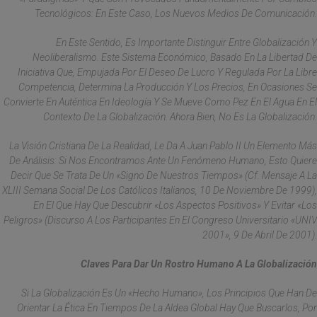
Tecnológicos: En Este Caso, Los Nuevos Medios De Comunicación.
En Este Sentido, Es Importante Distinguir Entre Globalización Y
Neoliberalismo. Este Sistema Económico, Basado En La Libertad De
Iniciativa Que, Empujada Por El Deseo De Lucro Y Regulada Por La Libre
Competencia, Determina La Producción Y Los Precios, En Ocasiones Se
Convierte En Auténtica En Ideología Y Se Mueve Como Pez En El Agua En El
Contexto De La Globalización. Ahora Bien, No Es La Globalización.
La Visión Cristiana De La Realidad, Le Da A Juan Pablo II Un Elemento Más
De Análisis: Si Nos Encontramos Ante Un Fenómeno Humano, Esto Quiere
Decir Que Se Trata De Un «signo De Nuestros Tiempos» (Cf. Mensaje A La
XLIII Semana Social De Los Católicos Italianos, 10 De Noviembre De 1999),
En El Que Hay Que Descubrir «los Aspectos Positivos» Y Evitar «los
Peligros» (Discurso A Los Participantes En El Congreso Universitario «UNIV
2001», 9 De Abril De 2001).
Claves Para Dar Un Rostro Humano A La Globalización
Si La Globalización Es Un «hecho Humano», Los Principios Que Han De
Orientar La Ética En Tiempos De La Aldea Global Hay Que Buscarlos, Por