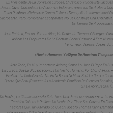
Ex Presidente De La Comisión Europea, El Católico Y Socialista Jacques
Delors, Quien Comentaba La Acción De Estos Movimientos De Protesta Con
Estas Palabras: «Rebelarse Contra El Actual Desequilibrio Internacional Es
Sacrosanto. Pero Rompiendo Escaparates No Se Construye Una Alternativa.
Es Tiempo De Propuestas».
Juan Pablo II, En Los Últimos Años, Ha Dedicado Tiempo Y Energías Para
Aplicar Las Propuestas De La Doctrina Social Cristiana A Este Nuevo
Fenómeno. Veamos Cuáles Son.
«Hecho Humano» Y «signo De Nuestros Tiempos»
Ante Todo, Es Muy Importante Aclarar, Como Lo Hace El Papa En Sus
Discursos, Que La Globalización Es Un Hecho Humano. Por Ello, «a Priori --
Explica-- La Globalización No Es Ni Buena Ni Mala. Será Lo Que La Gente
Quiera Que Sea» (Discurso A La Academia Pontificia De Ciencias Sociales,
27 De Abril De 2001).
De Hecho, La Globalización No Sólo Tiene Una Dimensión Económica, Lo Es
También Cultural Y Política. Un Hecho Que Tiene Sus Causas En Esos
Factores Que Han Alterado Lo Que El Filósofo Thomas Kuhn Llamaba
«paradigmas» Y Que Son Provocados Fundamentalmente Por Cambios