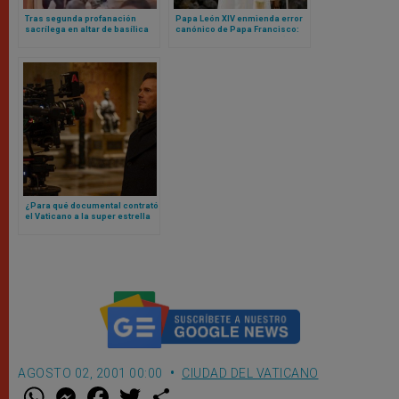
Tras segunda profanación
Papa León XIV enmienda error
sacrílega en altar de basílica
canónico de Papa Francisco:
vaticana, cardenal realiza rito
ahora sí cualquier mujer (o
para pedir perdón a Dios
laico) podrá ser gobernador
del Vaticano
¿Para qué documental contrató
el Vaticano a la super estrella
de Hollywood Chris Pratt? Esto
es todo lo que se sabe
AGOSTO 02, 2001 00:00
CIUDAD DEL VATICANO
W
M
F
T
S