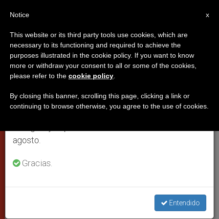
ES
Notice
×
x
Aviso importante
This website or its third party tools use cookies, which are
necessary to its functioning and required to achieve the
Del 27 de julio al 7 de agosto haremos la pausa
purposes illustrated in the cookie policy. If you want to know
Juan Pablo II exige ante Yasser
anual, aprovechando que en el periodo de verano
more or withdraw your consent to all or some of the cookies,
please refer to the
cookie policy
.
se generan menos informaciones y también el
Arafat el rechazo de todo tipo de
consumo de las mismas disminuye.
violencia
By closing this banner, scrolling this page, clicking a link or
continuing to browse otherwise, you agree to the use of cookies.
Retomamos el trabajo ordinario de las ediciones
en inglés y español de ZENIT el lunes 10 de
El pontífice recibe al líder palestino en
agosto.
Castel Gandolfo
Gracias.
AGOSTO 02, 2001 00:00
ZENIT STAFF
CIUDAD DEL
VATICANO
W
M
F
T
S
Entendido
h
e
a
w
h
a
s
c
i
a