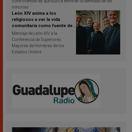
controvertida ley que busca eliminar la identidad de las
minorías.
León XIV anima a los
religiosos a ver la vida
comunitaria como fuente de
inspiración y santificación
Mensaje de León XIV a la
Conferencia de Superiores
Mayores de Hombres de los
Estados Unidos