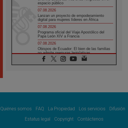
espacio público
07.08.2026
Lanzan un proyecto de empoderamiento
digital para mujeres líderes en África
07.08.2026
Programa oficial del Viaje Apostólico del
Papa León XIV a Francia
07.08.2026
Obispos de Ecuador: El bien de las familias
no admite premuras legislativas
06.08.2026
Cardenal Parolin: La paz comienza con la
empatía al dolor del otro
06.08.2026
Fray Marco Vianelli: Aprender el Evangelio
de la Paz en la Escuela de San Francisco
06.08.2026
La visita del Papa León XIV a Asís en un
minuto
Quiénes somos
FAQ
La Propiedad
Los servicios
Difusión
06.08.2026
El agradecimiento de los jóvenes al Papa:
Estatus legal
Copyright
Contáctenos
«Hoy nos sentimos Iglesia»
06.08.2026