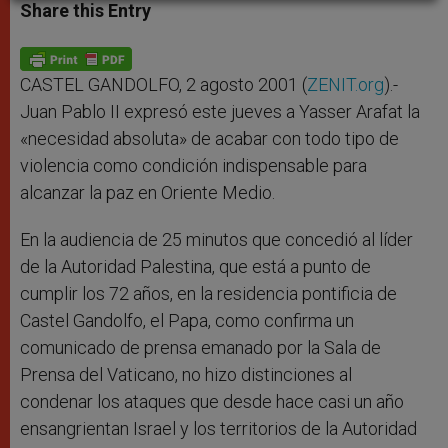
t
s
e
t
r
Share this Entry
s
e
b
t
e
A
n
o
e
p
g
o
r
p
e
k
r
CASTEL GANDOLFO, 2 agosto 2001 (
ZENIT.org
).-
Juan Pablo II expresó este jueves a Yasser Arafat la
«necesidad absoluta» de acabar con todo tipo de
violencia como condición indispensable para
alcanzar la paz en Oriente Medio.
En la audiencia de 25 minutos que concedió al líder
de la Autoridad Palestina, que está a punto de
cumplir los 72 años, en la residencia pontificia de
Castel Gandolfo, el Papa, como confirma un
comunicado de prensa emanado por la Sala de
Prensa del Vaticano, no hizo distinciones al
condenar los ataques que desde hace casi un año
ensangrientan Israel y los territorios de la Autoridad