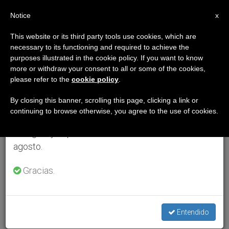
ES
Notice
×
x
Aviso importante
This website or its third party tools use cookies, which are
necessary to its functioning and required to achieve the
Del 27 de julio al 7 de agosto haremos la pausa
purposes illustrated in the cookie policy. If you want to know
anual, aprovechando que en el periodo de verano
more or withdraw your consent to all or some of the cookies,
please refer to the
cookie policy
.
se generan menos informaciones y también el
consumo de las mismas disminuye.
By closing this banner, scrolling this page, clicking a link or
continuing to browse otherwise, you agree to the use of cookies.
Retomamos el trabajo ordinario de las ediciones
en inglés y español de ZENIT el lunes 10 de
agosto.
Gracias.
Entendido