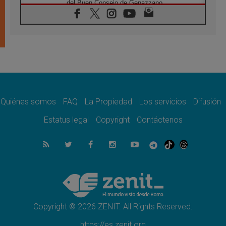
del Buen Consejo de Genazzano
07.08.2026
Filipinas: el Vicariato Apostólico de Calapán
se convierte en diócesis
07.08.2026
Honduras: Los desplazados invisibles de una
crisis olvidada
07.08.2026
Bokalic: "En Argentina el Papa León señalará
el compromiso del cristiano"
Quiénes somos
FAQ
La Propiedad
Los servicios
Difusión
07.08.2026
La matanza de niños en Gaza no cesa: 300
Estatus legal
Copyright
Contáctenos
muertos en 300 días
07.08.2026
Tagle: La guerra desfigura el mundo, solo la
revelación de Dios lo transfigura
07.08.2026
Presentada la Trienal de Arte de las
Universidades Católicas: «Exercises in
Empathy»
Copyright © 2026 ZENIT. All Rights Reserved.
https://es.zenit.org