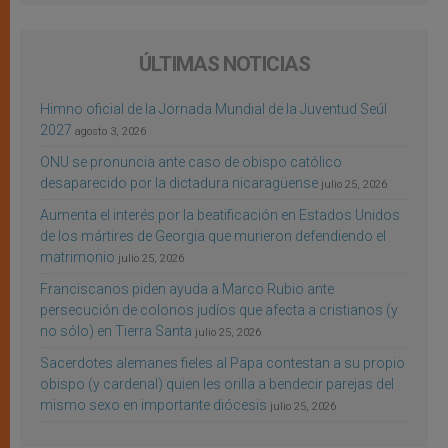
ÚLTIMAS NOTICIAS
Himno oficial de la Jornada Mundial de la Juventud Seúl
2027
agosto 3, 2026
ONU se pronuncia ante caso de obispo católico
desaparecido por la dictadura nicaragüense
julio 25, 2026
Aumenta el interés por la beatificación en Estados Unidos
de los mártires de Georgia que murieron defendiendo el
matrimonio
julio 25, 2026
Franciscanos piden ayuda a Marco Rubio ante
persecución de colonos judíos que afecta a cristianos (y
no sólo) en Tierra Santa
julio 25, 2026
Sacerdotes alemanes fieles al Papa contestan a su propio
obispo (y cardenal) quien les orilla a bendecir parejas del
mismo sexo en importante diócesis
julio 25, 2026