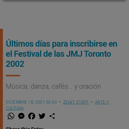
Últimos días para inscribirse en
el Festival de las JMJ Toronto
2002
Música, danza, cafés… y oración
DICIEMBRE 18, 2001 00:00
ZENIT STAFF
ARTE Y
CULTURA
W
M
F
T
S
h
e
a
w
h
a
s
c
i
a
t
s
e
t
r