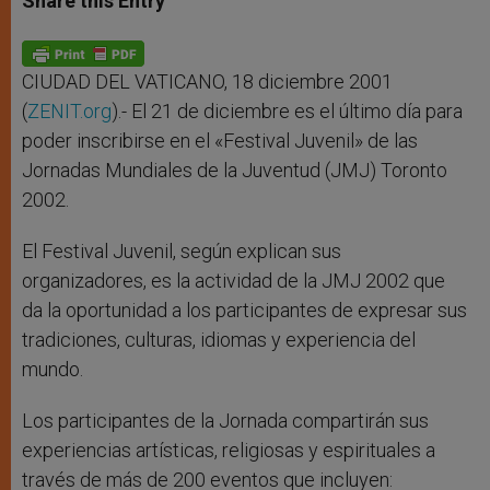
Share this Entry
s
e
b
t
e
A
n
o
e
p
g
o
r
p
e
k
r
CIUDAD DEL VATICANO, 18 diciembre 2001
(
ZENIT.org
).- El 21 de diciembre es el último día para
poder inscribirse en el «Festival Juvenil» de las
Jornadas Mundiales de la Juventud (JMJ) Toronto
2002.
El Festival Juvenil, según explican sus
organizadores, es la actividad de la JMJ 2002 que
da la oportunidad a los participantes de expresar sus
tradiciones, culturas, idiomas y experiencia del
mundo.
Los participantes de la Jornada compartirán sus
experiencias artísticas, religiosas y espirituales a
través de más de 200 eventos que incluyen: