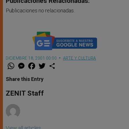
Publicaciones Relacionadas:
Publicaciones no relacionadas.
DICIEMBRE 18, 2001 00:00
ARTE Y CULTURA
W
M
F
T
S
h
e
a
w
h
a
s
c
i
a
t
s
e
t
r
Share this Entry
s
e
b
t
e
A
n
o
e
p
g
o
r
ZENIT Staff
p
e
k
r
View all articles