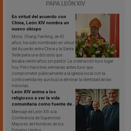
PAPA LEÓN XIV
En virtud del acuerdo con
China, León XIV nombra un
nuevo obispo
Mons. Chang Yanfeng, de 42
años, ha sido nombrado en virtud
del Acuerdo entre China y la Santa
Sede para una diócesis que
llevaba veinte años sin pastor. La ordenación tuvo lugar
hoy. Pero hace tres semanas antes tuvo que
comprometer públicamente a la Iglesia local con la
controvertida ley que busca eliminar la identidad de las
minorías.
León XIV anima a los
religiosos a ver la vida
comunitaria como fuente de
inspiración y santificación
Mensaje de León XIV a la
Conferencia de Superiores
Mayores de Hombres de los
Estados Unidos