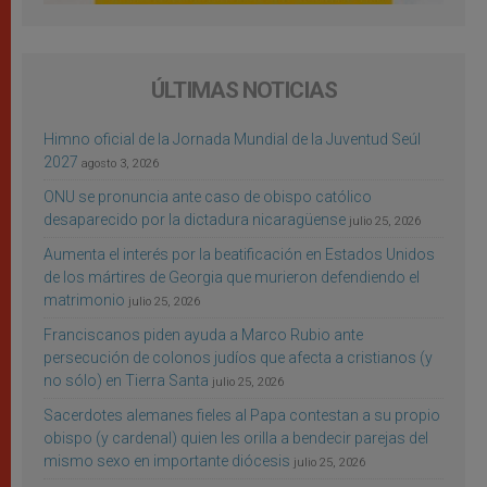
ÚLTIMAS NOTICIAS
Himno oficial de la Jornada Mundial de la Juventud Seúl
2027
agosto 3, 2026
ONU se pronuncia ante caso de obispo católico
desaparecido por la dictadura nicaragüense
julio 25, 2026
Aumenta el interés por la beatificación en Estados Unidos
de los mártires de Georgia que murieron defendiendo el
matrimonio
julio 25, 2026
Franciscanos piden ayuda a Marco Rubio ante
persecución de colonos judíos que afecta a cristianos (y
no sólo) en Tierra Santa
julio 25, 2026
Sacerdotes alemanes fieles al Papa contestan a su propio
obispo (y cardenal) quien les orilla a bendecir parejas del
mismo sexo en importante diócesis
julio 25, 2026