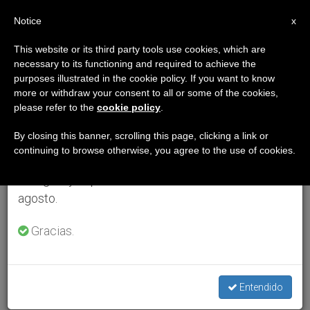
ES
Notice
×
x
Aviso importante
This website or its third party tools use cookies, which are
necessary to its functioning and required to achieve the
Del 27 de julio al 7 de agosto haremos la pausa
purposes illustrated in the cookie policy. If you want to know
anual, aprovechando que en el periodo de verano
more or withdraw your consent to all or some of the cookies,
please refer to the
cookie policy
.
se generan menos informaciones y también el
consumo de las mismas disminuye.
By closing this banner, scrolling this page, clicking a link or
continuing to browse otherwise, you agree to the use of cookies.
Retomamos el trabajo ordinario de las ediciones
en inglés y español de ZENIT el lunes 10 de
agosto.
Gracias.
Entendido