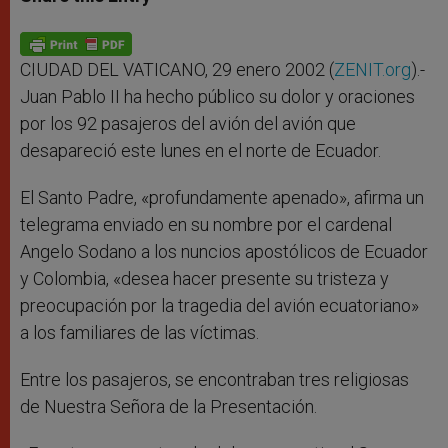
s
e
b
t
e
A
n
o
e
p
g
o
r
p
e
k
r
CIUDAD DEL VATICANO, 29 enero 2002 (
ZENIT.org
).-
Juan Pablo II ha hecho público su dolor y oraciones
por los 92 pasajeros del avión del avión que
desapareció este lunes en el norte de Ecuador.
El Santo Padre, «profundamente apenado», afirma un
telegrama enviado en su nombre por el cardenal
Angelo Sodano a los nuncios apostólicos de Ecuador
y Colombia, «desea hacer presente su tristeza y
preocupación por la tragedia del avión ecuatoriano»
a los familiares de las víctimas.
Entre los pasajeros, se encontraban tres religiosas
de Nuestra Señora de la Presentación.