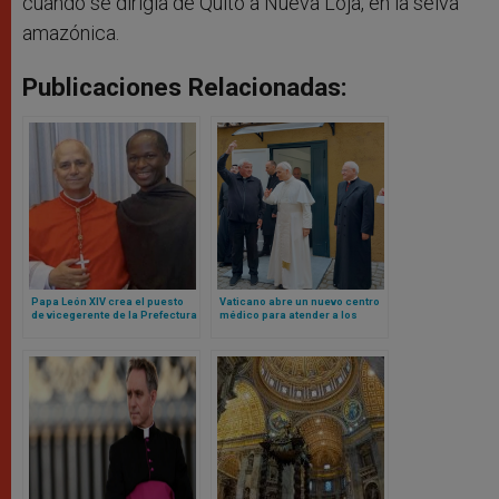
cuando se dirigía de Quito a Nueva Loja, en la selva
amazónica.
Publicaciones Relacionadas:
Papa León XIV crea el puesto
Vaticano abre un nuevo centro
de vicegerente de la Prefectura
médico para atender a los
de la Casa Pontificia para un
pobres en plena Plaza de San
agustino africano
Pedro