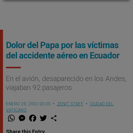
Dolor del Papa por las víctimas
del accidente aéreo en Ecuador
En el avión, desaparecido en los Andes,
viajaban 92 pasajeros
ENERO 29, 2002 00:00
ZENIT STAFF
CIUDAD DEL
VATICANO
W
M
F
T
S
h
e
a
w
h
a
s
c
i
a
t
s
e
t
r
Share this Entry