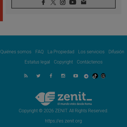
08.08.2026
En Colombia, «la paz no se compra con una
firma»
08.08.2026
En Venezuela celebraron los 416 años del
Santo Cristo de La Grita
08.08.2026
El Papa: en Santa Ágata contemplamos la
victoria del amor sobre la muerte
Quiénes somos
FAQ
La Propiedad
Los servicios
Difusión
08.08.2026
León XIV visitará el Santuario de la Madre
Estatus legal
Copyright
Contáctenos
del Buen Consejo de Genazzano
07.08.2026
Filipinas: el Vicariato Apostólico de Calapán
se convierte en diócesis
07.08.2026
Honduras: Los desplazados invisibles de una
crisis olvidada
Copyright © 2026 ZENIT. All Rights Reserved.
https://es.zenit.org