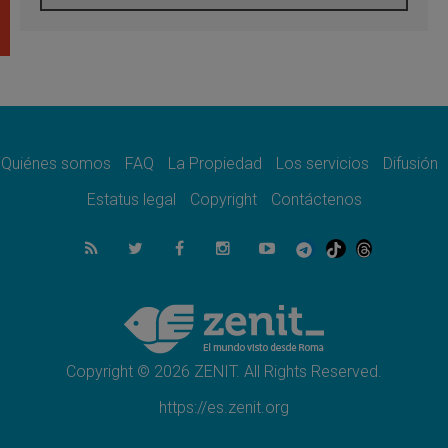
Tagle: La guerra desfigura el mundo, solo la
revelación de Dios lo transfigura
07.08.2026
Presentada la Trienal de Arte de las
Universidades Católicas: «Exercises in
Empathy»
07.08.2026
Fortunatus Nwachukwu: la comunicación
como misión al servicio del Evangelio
Quiénes somos
FAQ
La Propiedad
Los servicios
Difusión
07.08.2026
Estatus legal
Copyright
Contáctenos
SIGNIS 2026, dar voz a las religiosas en el
espacio público
07.08.2026
Lanzan un proyecto de empoderamiento
digital para mujeres líderes en África
07.08.2026
Programa oficial del Viaje Apostólico del
Papa León XIV a Francia
Copyright © 2026 ZENIT. All Rights Reserved.
https://es.zenit.org