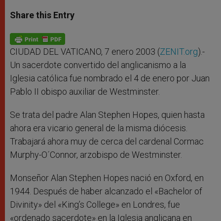
a
s
c
i
a
t
s
e
t
r
Share this Entry
s
e
b
t
e
A
n
o
e
p
g
o
r
p
e
k
r
CIUDAD DEL VATICANO, 7 enero 2003 (
ZENIT.org
).-
Un sacerdote convertido del anglicanismo a la
Iglesia católica fue nombrado el 4 de enero por Juan
Pablo II obispo auxiliar de Westminster.
Se trata del padre Alan Stephen Hopes, quien hasta
ahora era vicario general de la misma diócesis.
Trabajará ahora muy de cerca del cardenal Cormac
Murphy-O´Connor, arzobispo de Westminster.
Monseñor Alan Stephen Hopes nació en Oxford, en
1944. Después de haber alcanzado el «Bachelor of
Divinity» del «King’s College» en Londres, fue
«ordenado sacerdote» en la Iglesia anglicana en