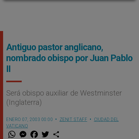
Antiguo pastor anglicano,
nombrado obispo por Juan Pablo
II
Será obispo auxiliar de Westminster
(Inglaterra)
ENERO 07, 2003 00:00
ZENIT STAFF
CIUDAD DEL
VATICANO
W
M
F
T
S
h
e
a
w
h