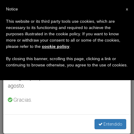
ES
Notice
×
x
Aviso importante
This website or its third party tools use cookies, which are
necessary to its functioning and required to achieve the
Del 27 de julio al 7 de agosto haremos la pausa
purposes illustrated in the cookie policy. If you want to know
anual, aprovechando que en el periodo de verano
more or withdraw your consent to all or some of the cookies,
please refer to the
cookie policy
.
se generan menos informaciones y también el
consumo de las mismas disminuye.
By closing this banner, scrolling this page, clicking a link or
continuing to browse otherwise, you agree to the use of cookies.
Retomamos el trabajo ordinario de las ediciones
en inglés y español de ZENIT el lunes 10 de
agosto.
Gracias.
Entendido