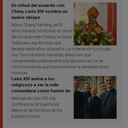
En virtud del acuerdo con
China, León XIV nombra un
nuevo obispo
Mons. Chang Yanfeng, de 42
años, ha sido nombrado en virtud
del Acuerdo entre China y la Santa
Sede para una diócesis que
llevaba veinte años sin pastor. La ordenación tuvo lugar
hoy. Pero hace tres semanas antes tuvo que
comprometer públicamente a la Iglesia local con la
controvertida ley que busca eliminar la identidad de las
minorías.
León XIV anima a los
religiosos a ver la vida
comunitaria como fuente de
inspiración y santificación
Mensaje de León XIV a la
Conferencia de Superiores
Mayores de Hombres de los
Estados Unidos