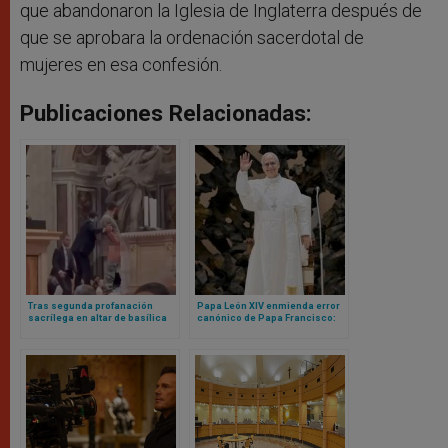
que abandonaron la Iglesia de Inglaterra después de
que se aprobara la ordenación sacerdotal de
mujeres en esa confesión.
Publicaciones Relacionadas:
Tras segunda profanación
Papa León XIV enmienda error
sacrílega en altar de basílica
canónico de Papa Francisco:
vaticana, cardenal realiza rito
ahora sí cualquier mujer (o
para pedir perdón a Dios
laico) podrá ser gobernador
del Vaticano