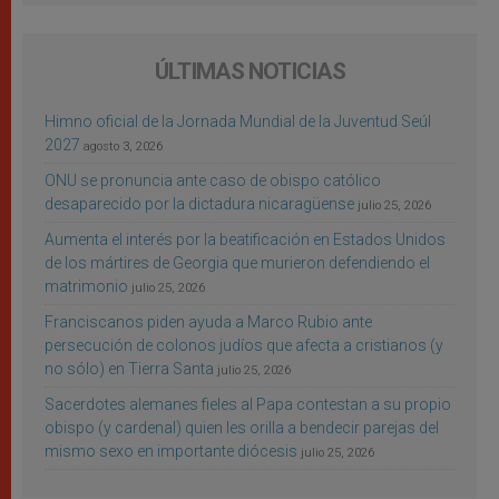
ÚLTIMAS NOTICIAS
Himno oficial de la Jornada Mundial de la Juventud Seúl
2027
agosto 3, 2026
ONU se pronuncia ante caso de obispo católico
desaparecido por la dictadura nicaragüense
julio 25, 2026
Aumenta el interés por la beatificación en Estados Unidos
de los mártires de Georgia que murieron defendiendo el
matrimonio
julio 25, 2026
Franciscanos piden ayuda a Marco Rubio ante
persecución de colonos judíos que afecta a cristianos (y
no sólo) en Tierra Santa
julio 25, 2026
Sacerdotes alemanes fieles al Papa contestan a su propio
obispo (y cardenal) quien les orilla a bendecir parejas del
mismo sexo en importante diócesis
julio 25, 2026