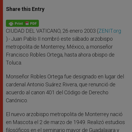
a
s
c
i
a
t
s
e
t
r
Share this Entry
s
e
b
t
e
A
n
o
e
p
g
o
r
p
e
k
r
CIUDAD DEL VATICANO, 26 enero 2003 (
ZENIT.org
).- Juan Pablo II nombró este sábado arzobispo
metropolita de Monterrey, México, a monseñor
Francisco Robles Ortega, hasta ahora obispo de
Toluca.
Monseñor Robles Ortega fue designado en lugar del
cardenal Antonio Suárez Rivera, que renunció de
acuerdo al canon 401 del Código de Derecho
Canónico.
El nuevo arzobispo metropolita de Monterrey nació
en Mascota el 2 de marzo de 1949. Realizó estudios
filosóficos en el seminario mayor de Guadalajara y