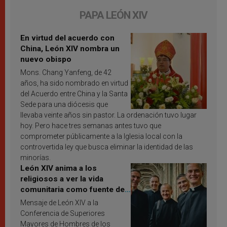
PAPA LEÓN XIV
En virtud del acuerdo con
China, León XIV nombra un
nuevo obispo
Mons. Chang Yanfeng, de 42
años, ha sido nombrado en virtud
del Acuerdo entre China y la Santa
Sede para una diócesis que
llevaba veinte años sin pastor. La ordenación tuvo lugar
hoy. Pero hace tres semanas antes tuvo que
comprometer públicamente a la Iglesia local con la
controvertida ley que busca eliminar la identidad de las
minorías.
León XIV anima a los
religiosos a ver la vida
comunitaria como fuente de
inspiración y santificación
Mensaje de León XIV a la
Conferencia de Superiores
Mayores de Hombres de los