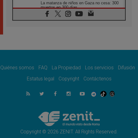
La matanza de niños en Gaza no cesa: 300
muertos en 300 días
07.08.2026
Tagle: La guerra desfigura el mundo, solo la
revelación de Dios lo transfigura
07.08.2026
Presentada la Trienal de Arte de las
Universidades Católicas: «Exercises in
Empathy»
07.08.2026
Fortunatus Nwachukwu: la comunicación
como misión al servicio del Evangelio
Quiénes somos
FAQ
La Propiedad
Los servicios
Difusión
07.08.2026
Estatus legal
Copyright
Contáctenos
SIGNIS 2026, dar voz a las religiosas en el
espacio público
07.08.2026
Lanzan un proyecto de empoderamiento
digital para mujeres líderes en África
07.08.2026
Programa oficial del Viaje Apostólico del
Papa León XIV a Francia
Copyright © 2026 ZENIT. All Rights Reserved.