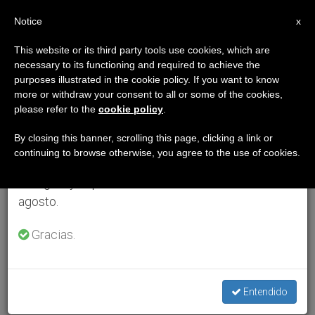
ES
Notice
×
x
Aviso importante
This website or its third party tools use cookies, which are
necessary to its functioning and required to achieve the
Del 27 de julio al 7 de agosto haremos la pausa
purposes illustrated in the cookie policy. If you want to know
anual, aprovechando que en el periodo de verano
more or withdraw your consent to all or some of the cookies,
please refer to the
cookie policy
.
se generan menos informaciones y también el
consumo de las mismas disminuye.
By closing this banner, scrolling this page, clicking a link or
continuing to browse otherwise, you agree to the use of cookies.
Retomamos el trabajo ordinario de las ediciones
en inglés y español de ZENIT el lunes 10 de
agosto.
Gracias.
Entendido