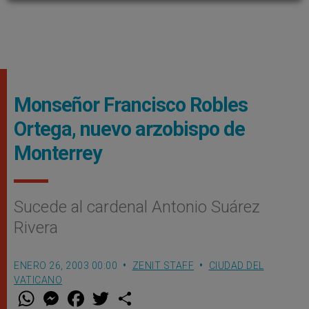
Monseñor Francisco Robles
Ortega, nuevo arzobispo de
Monterrey
Sucede al cardenal Antonio Suárez
Rivera
ENERO 26, 2003 00:00
ZENIT STAFF
CIUDAD DEL
VATICANO
W
M
F
T
S
h
e
a
w
h