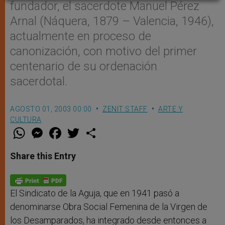
fundador, el sacerdote Manuel Pérez
Arnal (Náquera, 1879 – Valencia, 1946),
actualmente en proceso de
canonización, con motivo del primer
centenario de su ordenación
sacerdotal.
AGOSTO 01, 2003 00:00
ZENIT STAFF
ARTE Y
CULTURA
W
M
F
T
S
h
e
a
w
h
a
s
c
i
a
t
s
e
t
r
Share this Entry
s
e
b
t
e
A
n
o
e
p
g
o
r
p
e
k
r
El Sindicato de la Aguja, que en 1941 pasó a
denominarse Obra Social Femenina de la Virgen de
los Desamparados, ha integrado desde entonces a