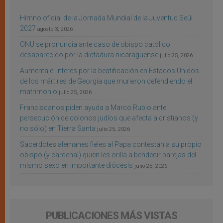
Himno oficial de la Jornada Mundial de la Juventud Seúl
2027
agosto 3, 2026
ONU se pronuncia ante caso de obispo católico
desaparecido por la dictadura nicaragüense
julio 25, 2026
Aumenta el interés por la beatificación en Estados Unidos
de los mártires de Georgia que murieron defendiendo el
matrimonio
julio 25, 2026
Franciscanos piden ayuda a Marco Rubio ante
persecución de colonos judíos que afecta a cristianos (y
no sólo) en Tierra Santa
julio 25, 2026
Sacerdotes alemanes fieles al Papa contestan a su propio
obispo (y cardenal) quien les orilla a bendecir parejas del
mismo sexo en importante diócesis
julio 25, 2026
PUBLICACIONES MÁS VISTAS