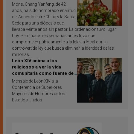
Mons. Chang Yanfeng, de 42
años, ha sido nombrado en virtud
del Acuerdo entre China y la Santa
Sede para una diócesis que
llevaba veinte años sin pastor. La ordenación tuvo lugar
hoy. Pero hace tres semanas antes tuvo que
comprometer públicamente a la Iglesia local con la
controvertida ley que busca eliminar la identidad de las
minorías.
León XIV anima a los
religiosos a ver la vida
comunitaria como fuente de
inspiración y santificación
Mensaje de León XIV a la
Conferencia de Superiores
Mayores de Hombres de los
Estados Unidos