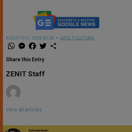
AGOSTO 01, 2003 00:00
ARTE Y CULTURA
W
M
F
T
S
h
e
a
w
h
a
s
c
i
a
t
s
e
t
r
Share this Entry
s
e
b
t
e
A
n
o
e
p
g
o
r
ZENIT Staff
p
e
k
r
View all articles