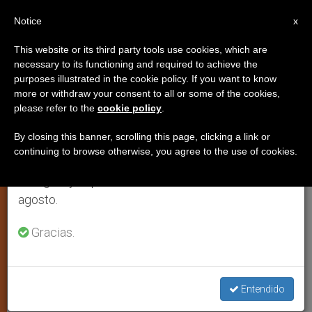
ES
Notice
×
x
Aviso importante
This website or its third party tools use cookies, which are
necessary to its functioning and required to achieve the
Del 27 de julio al 7 de agosto haremos la pausa
purposes illustrated in the cookie policy. If you want to know
El fundador del primer sindicato
anual, aprovechando que en el periodo de verano
more or withdraw your consent to all or some of the cookies,
please refer to the
cookie policy
.
se generan menos informaciones y también el
femenino español hacia los
consumo de las mismas disminuye.
altares
By closing this banner, scrolling this page, clicking a link or
continuing to browse otherwise, you agree to the use of cookies.
Retomamos el trabajo ordinario de las ediciones
en inglés y español de ZENIT el lunes 10 de
MADRID, 1 agosto 2003 (
ZENIT.org
-
agosto.
VERITAS).- El «Sindicato de la Aguja»,
Gracias.
primera organización sindical para
mujeres que se creó en España, hoy
llamado Obra Social Femenina, rindió
Entendido
este miércoles un homenaje a su