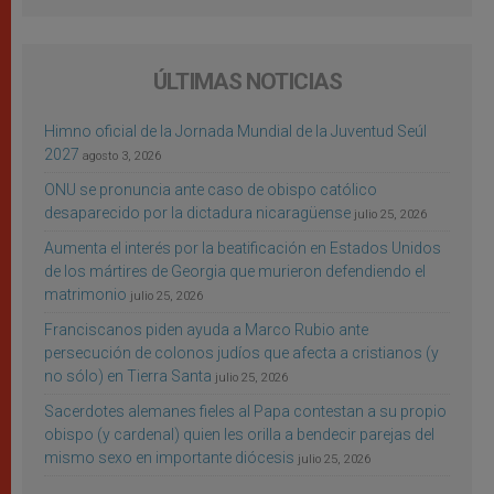
ÚLTIMAS NOTICIAS
Himno oficial de la Jornada Mundial de la Juventud Seúl
2027
agosto 3, 2026
ONU se pronuncia ante caso de obispo católico
desaparecido por la dictadura nicaragüense
julio 25, 2026
Aumenta el interés por la beatificación en Estados Unidos
de los mártires de Georgia que murieron defendiendo el
matrimonio
julio 25, 2026
Franciscanos piden ayuda a Marco Rubio ante
persecución de colonos judíos que afecta a cristianos (y
no sólo) en Tierra Santa
julio 25, 2026
Sacerdotes alemanes fieles al Papa contestan a su propio
obispo (y cardenal) quien les orilla a bendecir parejas del
mismo sexo en importante diócesis
julio 25, 2026