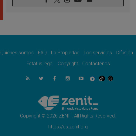
08.08.2026
León XIV visitará el Santuario de la Madre
del Buen Consejo de Genazzano
07.08.2026
Filipinas: el Vicariato Apostólico de Calapán
se convierte en diócesis
07.08.2026
Honduras: Los desplazados invisibles de una
crisis olvidada
Quiénes somos
FAQ
La Propiedad
Los servicios
Difusión
07.08.2026
Bokalic: "En Argentina el Papa León señalará
Estatus legal
Copyright
Contáctenos
el compromiso del cristiano"
07.08.2026
La matanza de niños en Gaza no cesa: 300
muertos en 300 días
07.08.2026
Tagle: La guerra desfigura el mundo, solo la
revelación de Dios lo transfigura
Copyright © 2026 ZENIT. All Rights Reserved.
https://es.zenit.org