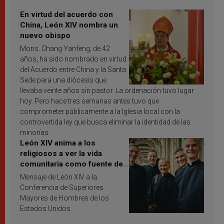
En virtud del acuerdo con
China, León XIV nombra un
nuevo obispo
Mons. Chang Yanfeng, de 42
años, ha sido nombrado en virtud
del Acuerdo entre China y la Santa
Sede para una diócesis que
llevaba veinte años sin pastor. La ordenación tuvo lugar
hoy. Pero hace tres semanas antes tuvo que
comprometer públicamente a la Iglesia local con la
controvertida ley que busca eliminar la identidad de las
minorías.
León XIV anima a los
religiosos a ver la vida
comunitaria como fuente de
inspiración y santificación
Mensaje de León XIV a la
Conferencia de Superiores
Mayores de Hombres de los
Estados Unidos