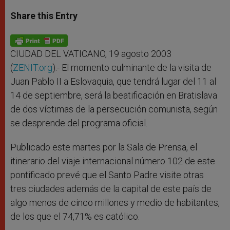
a
s
c
i
a
t
s
e
t
r
Share this Entry
s
e
b
t
e
A
n
o
e
p
g
o
r
p
e
k
r
CIUDAD DEL VATICANO, 19 agosto 2003
(
ZENIT.org
).- El momento culminante de la visita de
Juan Pablo II a Eslovaquia, que tendrá lugar del 11 al
14 de septiembre, será la beatificación en Bratislava
de dos víctimas de la persecución comunista, según
se desprende del programa oficial.
Publicado este martes por la Sala de Prensa, el
itinerario del viaje internacional número 102 de este
pontificado prevé que el Santo Padre visite otras
tres ciudades además de la capital de este país de
algo menos de cinco millones y medio de habitantes,
de los que el 74,71% es católico.