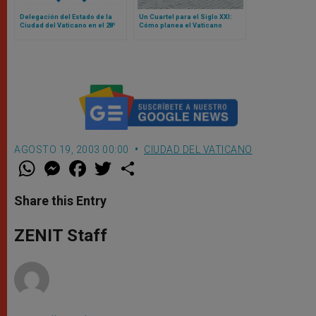
Delegación del Estado de la
Un Cuartel para el Siglo XXI:
Ciudad del Vaticano en el 28º
Cómo planea el Vaticano
Congreso Postal Universal
reconstruir la sede de la
Guardia Suiza
AGOSTO 19, 2003 00:00
CIUDAD DEL VATICANO
W
M
F
T
S
h
e
a
w
h
a
s
c
i
a
t
s
e
t
r
Share this Entry
s
e
b
t
e
A
n
o
e
p
g
o
r
ZENIT Staff
p
e
k
r