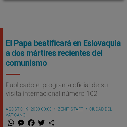
El Papa beatificará en Eslovaquia
a dos mártires recientes del
comunismo
Publicado el programa oficial de su
visita internacional número 102
AGOSTO 19, 2003 00:00
ZENIT STAFF
CIUDAD DEL
VATICANO
W
M
F
T
S
h
e
a
w
h