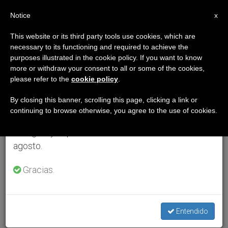
ES
Notice
×
x
Aviso importante
This website or its third party tools use cookies, which are
necessary to its functioning and required to achieve the
Del 27 de julio al 7 de agosto haremos la pausa
purposes illustrated in the cookie policy. If you want to know
anual, aprovechando que en el periodo de verano
more or withdraw your consent to all or some of the cookies,
please refer to the
cookie policy
.
se generan menos informaciones y también el
consumo de las mismas disminuye.
By closing this banner, scrolling this page, clicking a link or
continuing to browse otherwise, you agree to the use of cookies.
Retomamos el trabajo ordinario de las ediciones
en inglés y español de ZENIT el lunes 10 de
agosto.
Gracias.
Entendido