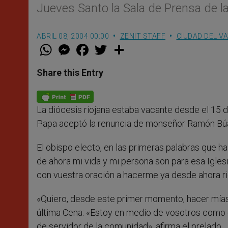
Jueves Santo la Sala de Prensa de l
ABRIL 08, 2004 00:00
ZENIT STAFF
CIUDAD DEL V
W
M
F
T
S
h
e
a
w
h
a
s
c
i
a
t
s
e
t
r
Share this Entry
s
e
b
t
e
A
n
o
e
p
g
o
r
p
e
k
La diócesis riojana estaba vacante desde el 15 
r
Papa aceptó la renuncia de monseñor Ramón Búa
El obispo electo, en las primeras palabras que ha 
de ahora mi vida y mi persona son para esa Igles
con vuestra oración a hacerme ya desde ahora ri
«Quiero, desde este primer momento, hacer mías 
última Cena: «Estoy en medio de vosotros como el
de servidor de la comunidad», afirma el prelado.