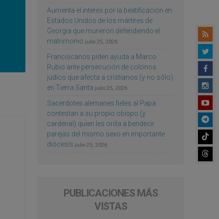
Aumenta el interés por la beatificación en
Estados Unidos de los mártires de
Georgia que murieron defendiendo el
matrimonio
julio 25, 2026
Franciscanos piden ayuda a Marco
Rubio ante persecución de colonos
judíos que afecta a cristianos (y no sólo)
en Tierra Santa
julio 25, 2026
Sacerdotes alemanes fieles al Papa
contestan a su propio obispo (y
cardenal) quien les orilla a bendecir
parejas del mismo sexo en importante
diócesis
julio 25, 2026
PUBLICACIONES MÁS
VISTAS