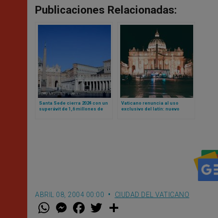
Publicaciones Relacionadas:
Santa Sede cierra 2024 con un
Vaticano renuncia al uso
superávit de 1,6 millones de
exclusivo del latín: nuevo
euros
Reglamento admite actas en
otras lenguas
ABRIL 08, 2004 00:00
CIUDAD DEL VATICANO
W
M
F
T
S
h
e
a
w
h