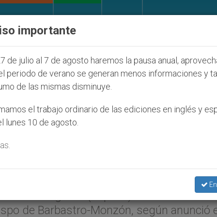
IGLESIA Y MUNDO
DOCUMENTOS
DONATIVOS
iso importante
judíos que afecta a cristianos (y no sólo) en Tierra 
7 de julio al 7 de agosto haremos la pausa anual, aprovec
el periodo de verano se generan menos informaciones y t
umo de las mismas disminuye.
o obispo de Calahorra y L
amos el trabajo ordinario de las ediciones en inglés y es
l lunes 10 de agosto.
as.
il 2004 (
ZENIT.org
).- Juan Pablo II ha
En
 Calzada-Logroño (España) a monseñor Jua
ispo de Barbastro-Monzón, según anunció 