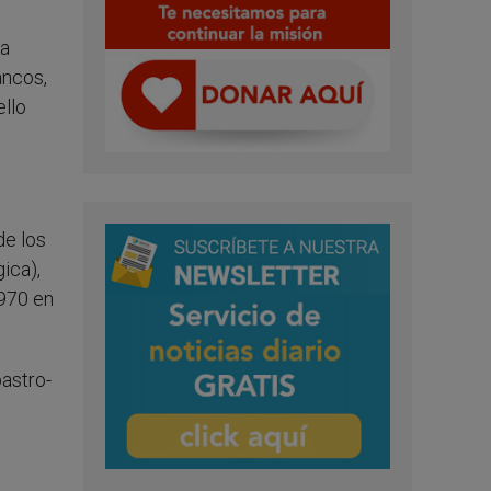
sa
ancos,
llo
de los
ica),
1970 en
astro-