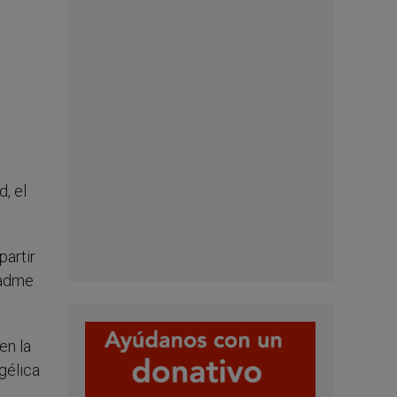
, el
partir
dadme
en la
gélica