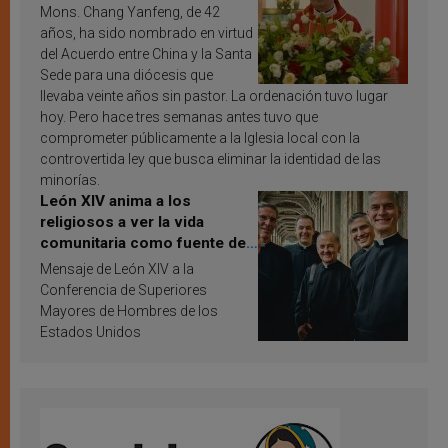
Mons. Chang Yanfeng, de 42
años, ha sido nombrado en virtud
del Acuerdo entre China y la Santa
Sede para una diócesis que
llevaba veinte años sin pastor. La ordenación tuvo lugar
hoy. Pero hace tres semanas antes tuvo que
comprometer públicamente a la Iglesia local con la
controvertida ley que busca eliminar la identidad de las
minorías.
León XIV anima a los
religiosos a ver la vida
comunitaria como fuente de
inspiración y santificación
Mensaje de León XIV a la
Conferencia de Superiores
Mayores de Hombres de los
Estados Unidos