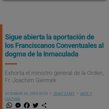
Sigue abierta la aportación de
los Franciscanos Conventuales al
dogma de la Inmaculada
Exhorta el ministro general de la Orden,
Fr. Joachim Giermek
DICIEMBRE 06, 2004 00:00
ZENIT STAFF
ARTE Y
CULTURA
W
M
F
T
S
h
e
a
w
h