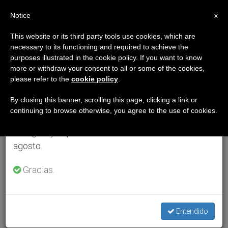
ES
Notice
×
x
Aviso importante
This website or its third party tools use cookies, which are
necessary to its functioning and required to achieve the
Del 27 de julio al 7 de agosto haremos la pausa
purposes illustrated in the cookie policy. If you want to know
anual, aprovechando que en el periodo de verano
more or withdraw your consent to all or some of the cookies,
please refer to the
cookie policy
.
se generan menos informaciones y también el
consumo de las mismas disminuye.
By closing this banner, scrolling this page, clicking a link or
continuing to browse otherwise, you agree to the use of cookies.
Retomamos el trabajo ordinario de las ediciones
en inglés y español de ZENIT el lunes 10 de
agosto.
Gracias.
Entendido