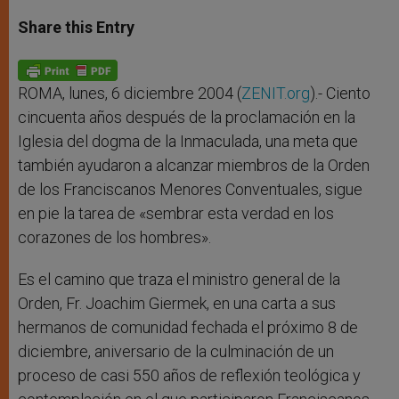
a
s
c
i
a
t
s
e
t
r
Share this Entry
s
e
b
t
e
A
n
o
e
p
g
o
r
p
e
k
r
ROMA, lunes, 6 diciembre 2004 (
ZENIT.org
).- Ciento
cincuenta años después de la proclamación en la
Iglesia del dogma de la Inmaculada, una meta que
también ayudaron a alcanzar miembros de la Orden
de los Franciscanos Menores Conventuales, sigue
en pie la tarea de «sembrar esta verdad en los
corazones de los hombres».
Es el camino que traza el ministro general de la
Orden, Fr. Joachim Giermek, en una carta a sus
hermanos de comunidad fechada el próximo 8 de
diciembre, aniversario de la culminación de un
proceso de casi 550 años de reflexión teológica y