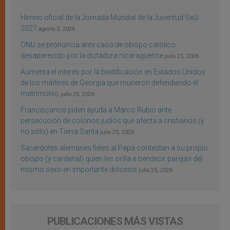
Himno oficial de la Jornada Mundial de la Juventud Seúl
2027
agosto 3, 2026
ONU se pronuncia ante caso de obispo católico
desaparecido por la dictadura nicaragüense
julio 25, 2026
Aumenta el interés por la beatificación en Estados Unidos
de los mártires de Georgia que murieron defendiendo el
matrimonio
julio 25, 2026
Franciscanos piden ayuda a Marco Rubio ante
persecución de colonos judíos que afecta a cristianos (y
no sólo) en Tierra Santa
julio 25, 2026
Sacerdotes alemanes fieles al Papa contestan a su propio
obispo (y cardenal) quien les orilla a bendecir parejas del
mismo sexo en importante diócesis
julio 25, 2026
PUBLICACIONES MÁS VISTAS