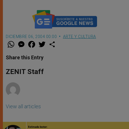
DICIEMBRE 06, 2004 00:00
ARTE Y CULTURA
W
M
F
T
S
h
e
a
w
h
a
s
c
i
a
t
s
e
t
r
Share this Entry
s
e
b
t
e
A
n
o
e
p
g
o
r
ZENIT Staff
p
e
k
r
View all articles