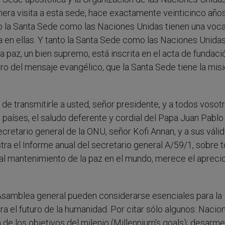
mera visita a esta sede, hace exactamente veinticinco años
anto la Santa Sede como las Naciones Unidas tienen una voc
era en ellas. Y tanto la Santa Sede como las Naciones Unida
a paz, un bien supremo, está inscrita en el acta de fundaci
tro del mensaje evangélico, que la Santa Sede tiene la mis
 de transmitirle a usted, señor presidente, y a todos vosotr
países, el saludo deferente y cordial del Papa Juan Pablo I
ecretario general de la ONU, señor Kofi Annan, y a sus váli
ra el Informe anual del secretario general A/59/1, sobre 
 al mantenimiento de la paz en el mundo, merece el aprecio
a Asamblea general pueden considerarse esenciales para la
a el futuro de la humanidad. Por citar sólo algunos: Nacio
e los objetivos del milenio (Millennium's goals); desarme