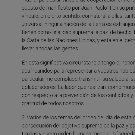
puesto de manifiesto por Juan Pablo II en su pri
vínculo, en cierto sentido, connatural a ellas: t
universal; ninguna nación de la tierra es extranj
tienen como finalidad suprema la paz: de hecho, l
la Carta de las Naciones Unidas, y está en el cen
llevar a todas las gentes.
En esta significativa circunstancia tengo el honor
aquí reunidos para representar a vuestros nobles 
particular, me complace transmitir su saludo al s
colaboradores. La labor que realizan, como muest
con respecto a la prevención de los conflictos y
gratitud de todos nosotros.
2. Varios de los temas del orden del día de est
consecución del objetivo supremo de la paz y par
Unidas y nuevo orden humano mundial; búsqueda d