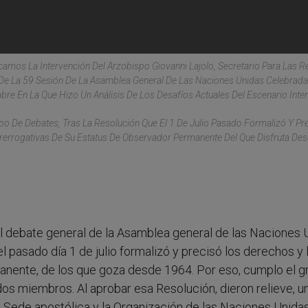
licamos La Intervención Del Arzobispo Giovanni Lajolo, Secretario Para Las R
 De La 59 Sesión De La Asamblea General De Las Naciones Unidas Celebrada
bre En La Que Hizo Un Análisis De Los Desafíos Actuales Del Escenario Inter
po De Debates, Tras La Resolución Que El 1 De Julio Pasado Formalizó Y Pr
rerrogativas De Su Estatus De Observador Permanente Del Que Disfruta De
 el debate general de la Asamblea general de las Naciones 
 pasado día 1 de julio formalizó y precisó los derechos y 
anente, de los que goza desde 1964. Por eso, cumplo el g
dos miembros. Al aprobar esa Resolución, dieron relieve, u
la Sede apostólica y la Organización de las Naciones Unidas