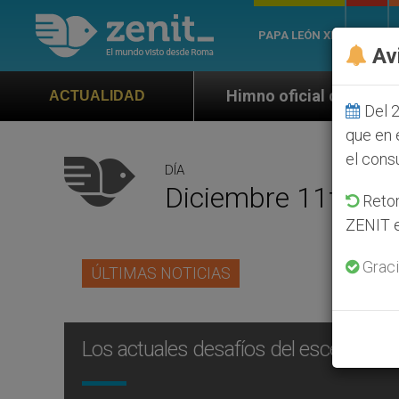
PAPA LEÓN XIV
ROMA
Av
Himno oficial de la Jornada Mundial de la 
ACTUALIDAD
Del 2
que en 
el cons
DÍA
Diciembre 11th, 2
Retom
ZENIT e
Graci
ÚLTIMAS NOTICIAS
Los actuales desafíos del escenario 