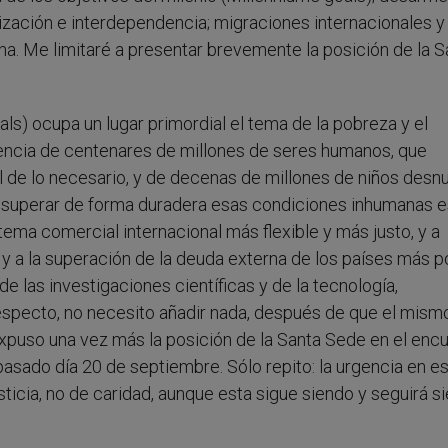
lización e interdependencia; migraciones internacionales y
a. Me limitaré a presentar brevemente la posición de la S
oals) ocupa un lugar primordial el tema de la pobreza y el
stencia de centenares de millones de seres humanos, que
de lo necesario, y de decenas de millones de niños desnu
ra superar de forma duradera esas condiciones inhumanas 
stema comercial internacional más flexible y más justo, y a
y a la superación de la deuda externa de los países más p
e las investigaciones científicas y de la tecnología,
especto, no necesito añadir nada, después de que el mism
xpuso una vez más la posición de la Santa Sede en el enc
pasado día 20 de septiembre. Sólo repito: la urgencia en e
ticia, no de caridad, aunque esta sigue siendo y seguirá s