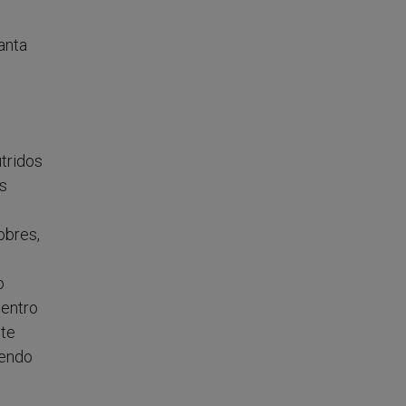
anta
tridos
es
obres,
o
uentro
ste
iendo