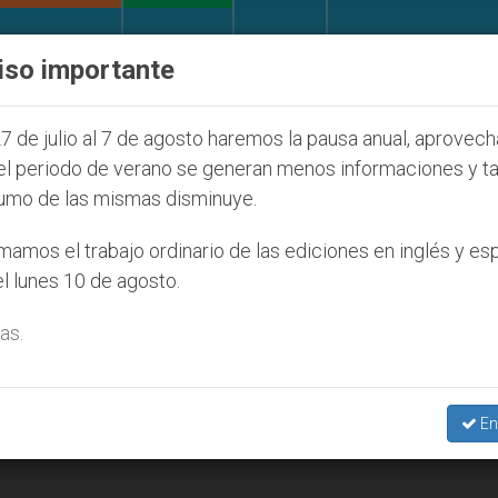
IGLESIA Y MUNDO
DOCUMENTOS
DONATIVOS
iso importante
Juventud Seúl 2027
ONU se pronuncia ante caso
7 de julio al 7 de agosto haremos la pausa anual, aprovec
el periodo de verano se generan menos informaciones y t
umo de las mismas disminuye.
004
amos el trabajo ordinario de las ediciones en inglés y es
l lunes 10 de agosto.
as.
En
mundial, según la Santa Sede