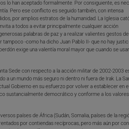
ellos lo han aceptado formalmente. Por consiguiente, es ne
ntía. Pero ese conflicto es seguido también, con intensa
dos, por amplios estratos de la humanidad. La Iglesia cató
nvita a todos a evitar principalmente cualquier acción
generosas palabras de paz y a realizar valientes gestos de 
idar tampoco -como ha dicho Juan Pablo II- que no hay justici
l perdón exige una valentía moral mayor que cuando se usan
 Santa Sede con respecto a la acción militar de 2002-2003 e
do a un mundo más seguro ni dentro ni fuera de Irak. La Sa
tual Gobierno en su esfuerzo por volver a establecer en el
ico sustancialmente democrático y conforme a los valores
versos países de África (Sudán, Somalia, países de la regi
grentados por contiendas recíprocas, pero más aún por con