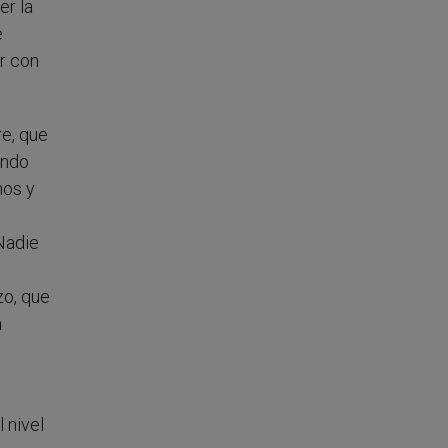
er la
e
r con
re, que
ando
nos y
 Nadie
zo, que
a
 nivel