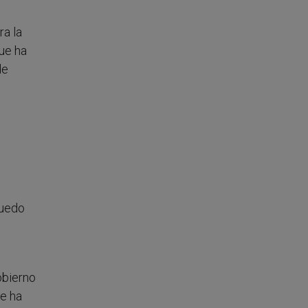
ra la
que ha
de
puedo
obierno
se ha