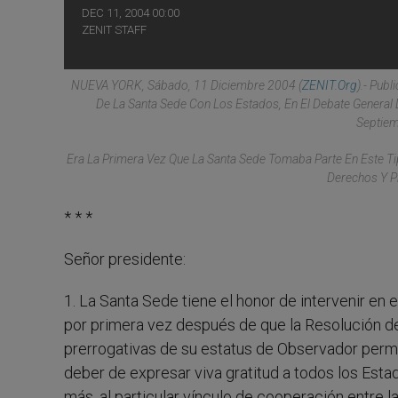
DEC 11, 2004 00:00
ZENIT STAFF
NUEVA YORK, Sábado, 11 Diciembre 2004 (
ZENIT.org
).- Pub
De La Santa Sede Con Los Estados, En El Debate General
Septiem
Era La Primera Vez Que La Santa Sede Tomaba Parte En Este Ti
Derechos Y P
* * *
Señor presidente:
1. La Santa Sede tiene el honor de intervenir en
por primera vez después de que la Resolución del
prerrogativas de su estatus de Observador perm
deber de expresar viva gratitud a todos los Esta
más, al particular vínculo de cooperación entre 