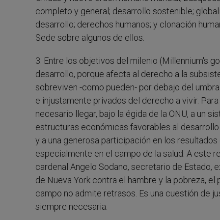
completo y general; desarrollo sostenible; globa
desarrollo; derechos humanos; y clonación human
Sede sobre algunos de ellos.
3. Entre los objetivos del milenio (Millennium's g
desarrollo, porque afecta al derecho a la subsi
sobreviven -como pueden- por debajo del umbral 
e injustamente privados del derecho a vivir. Pa
necesario llegar, bajo la égida de la ONU, a un si
estructuras económicas favorables al desarrollo 
y a una generosa participación en los resultados d
especialmente en el campo de la salud. A este r
cardenal Angelo Sodano, secretario de Estado, e
de Nueva York contra el hambre y la pobreza, el 
campo no admite retrasos. Es una cuestión de jus
siempre necesaria.