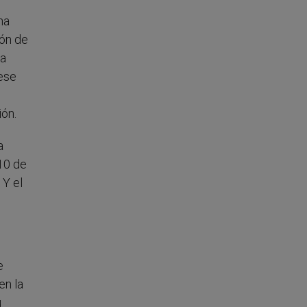
ha
ión de
ta
 ese
ión.
a
10 de
 Y el
e
en la
u