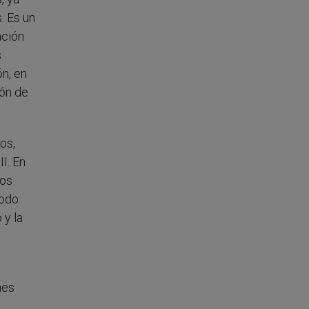
. Es un
ación
s
ón, en
ión de
os,
I. En
dos
todo
 y la
nes