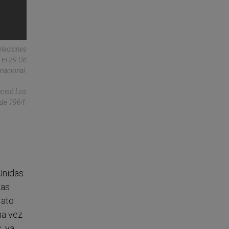
elaciones
 El 29 De
nacional.
ecisó Los
sde 1964.
Unidas
las
rato
na vez
, ya