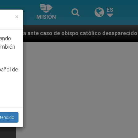
ES
×
MISIÓN
 de obispo católico desaparecido por la dictadura ni
hando
ambién
pañol de
tendido