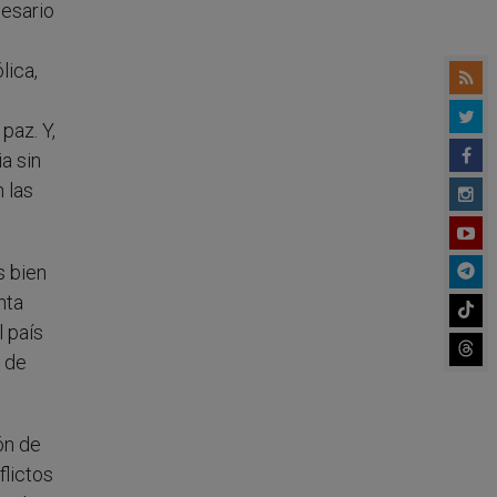
cesario
lica,
paz. Y,
a sin
 las
s bien
nta
 país
 de
ón de
flictos