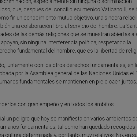
 discriminación, especialmente sin ninguna discriminación
igioso, que, después del concilio ecuménico Vaticano II, se 
omo fin un conocimiento mutuo objetivo, una sincera relac
ién una colaboración libre al servicio del hombre. La San
dades de las demás religiones que se muestran abiertas a
 apoyan, sin ninguna interferencia política, respetando la
el derecho fundamental del hombre, que es la libertad de relig
gido, juntamente con los otros derechos fundamentales, en l
obada por la Asamblea general de las Naciones Unidas el 
humanos fundamentales se mantienen en pie o caen juntos.
nderlos con gran empeño y en todos los ámbitos.
al un peligro que hoy se manifiesta en varios ambientes d
s humanos fundamentales, tal como han quedado recogidos 
a cultura determinada y, por tanto, muy relativos. No; en s