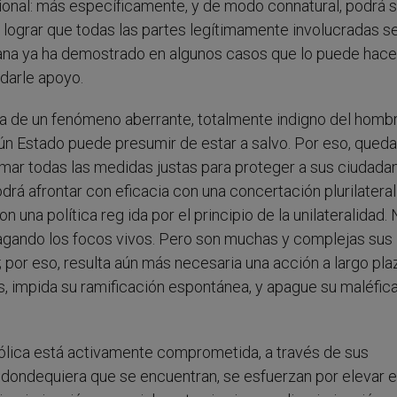
cional: más específicamente, y de modo connatural, podrá s
a lograr que todas las partes legítimamente involucradas s
cana ya ha demostrado en algunos casos que lo puede hace
 darle apoyo.
ta de un fenómeno aberrante, totalmente indigno del homb
ún Estado puede presumir de estar a salvo. Por eso, qued
omar todas las medidas justas para proteger a sus ciudada
odrá afrontar con eficacia con una concertación plurilateral
una política reg ida por el principio de la unilateralidad.
agando los focos vivos. Pero son muchas y complejas sus
as; por eso, resulta aún más necesaria una acción a largo pla
es, impida su ramificación espontánea, y apague su maléfic
atólica está activamente comprometida, a través de sus
s, dondequiera que se encuentran, se esfuerzan por elevar el