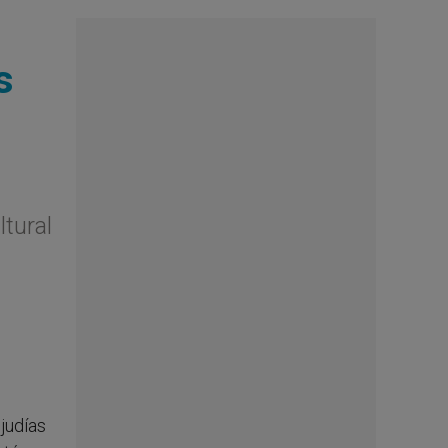
s
ltural
 judías