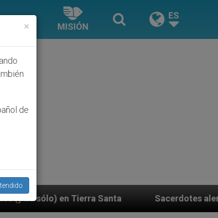
ES
×
MISIÓN
hando
ambién
pañol de
tendido
ra Santa
Sacerdotes alemanes fieles al Papa co