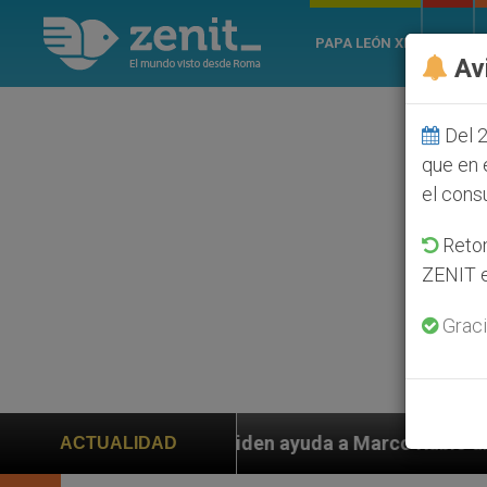
PAPA LEÓN XIV
ROMA
Av
Del 2
que en 
el cons
Retom
ZENIT e
Graci
s piden ayuda a Marco Rubio ante persecución de colon
ACTUALIDAD