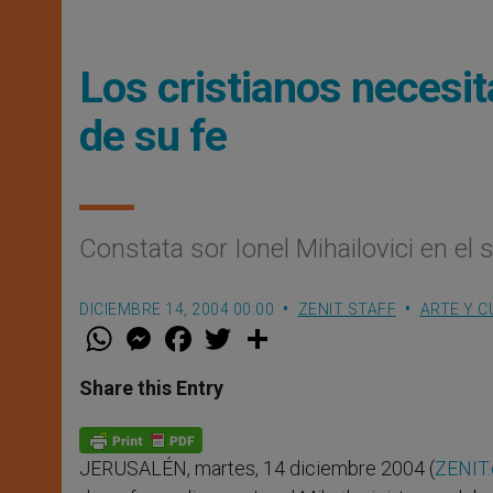
Los cristianos necesit
de su fe
Constata sor Ionel Mihailovici en el
DICIEMBRE 14, 2004 00:00
ZENIT STAFF
ARTE Y C
W
M
F
T
S
h
e
a
w
h
a
s
c
i
a
t
s
e
t
r
Share this Entry
s
e
b
t
e
A
n
o
e
p
g
o
r
p
e
k
JERUSALÉN, martes, 14 diciembre 2004 (
ZENIT.
r