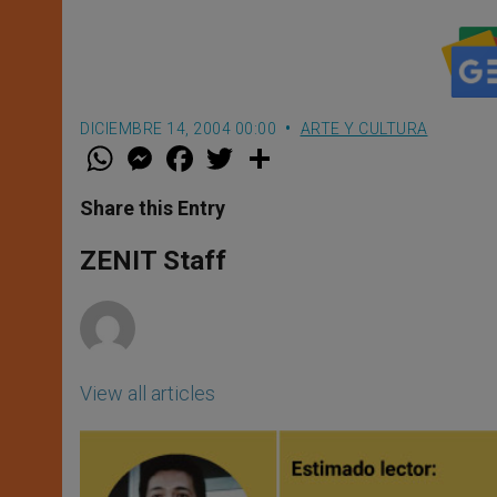
DICIEMBRE 14, 2004 00:00
ARTE Y CULTURA
W
M
F
T
S
h
e
a
w
h
a
s
c
i
a
t
s
e
t
r
Share this Entry
s
e
b
t
e
A
n
o
e
p
g
o
r
ZENIT Staff
p
e
k
r
View all articles