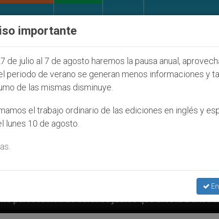
IGLESIA Y MUNDO
DOCUMENTOS
DONATIVOS
iso importante
7 de julio al 7 de agosto haremos la pausa anual, aprovec
el periodo de verano se generan menos informaciones y t
umo de las mismas disminuye.
amos el trabajo ordinario de las ediciones en inglés y es
l lunes 10 de agosto.
as.
En
os judíos que afecta a cristianos (y no sólo) en Tier