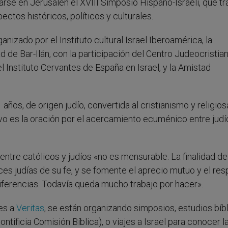
brarse en Jerusalén el XVIII Simposio Hispano-Israelí, que tr
ectos históricos, políticos y culturales.
anizado por el Instituto cultural Israel Iberoamérica, la
 de Bar-Ilán, con la participación del Centro Judeocristia
l Instituto Cervantes de España en Israel, y la Amistad
 años, de origen judío, convertida al cristianismo y religio
o es la oración por el acercamiento ecuménico entre judí
entre católicos y judíos «no es mensurable. La finalidad d
es judías de su fe, y se fomente el aprecio mutuo y el res
iferencias. Todavía queda mucho trabajo por hacer».
nes a
Veritas
, se están organizando simposios, estudios bíb
ificia Comisión Bíblica), o viajes a Israel para conocer la