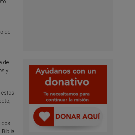
ató
no de
sa de
os y
e estos
peto,
licos
 Biblia