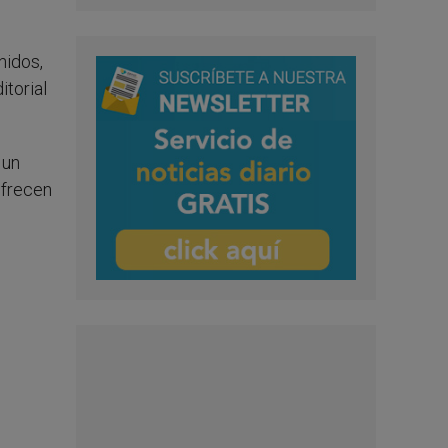
nidos,
itorial
 un
ofrecen