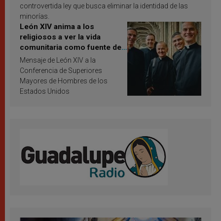
controvertida ley que busca eliminar la identidad de las
minorías.
León XIV anima a los
religiosos a ver la vida
comunitaria como fuente de
inspiración y santificación
Mensaje de León XIV a la
Conferencia de Superiores
Mayores de Hombres de los
Estados Unidos