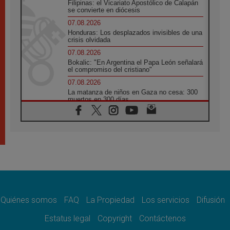
Filipinas: el Vicariato Apostólico de Calapán
se convierte en diócesis
07.08.2026
Honduras: Los desplazados invisibles de una
crisis olvidada
07.08.2026
Bokalic: "En Argentina el Papa León señalará
el compromiso del cristiano"
07.08.2026
La matanza de niños en Gaza no cesa: 300
muertos en 300 días
07.08.2026
Tagle: La guerra desfigura el mundo, solo la
revelación de Dios lo transfigura
07.08.2026
Presentada la Trienal de Arte de las
Universidades Católicas: «Exercises in
Empathy»
07.08.2026
Fortunatus Nwachukwu: la comunicación
como misión al servicio del Evangelio
Quiénes somos
FAQ
La Propiedad
Los servicios
Difusión
07.08.2026
Estatus legal
Copyright
Contáctenos
SIGNIS 2026, dar voz a las religiosas en el
espacio público