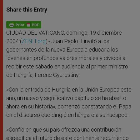
a
s
c
i
a
t
s
e
t
r
Share this Entry
s
e
b
t
e
A
n
o
e
p
g
o
r
p
e
k
r
CIUDAD DEL VATICANO, domingo, 19 diciembre
2004 (
ZENIT.org
).- Juan Pablo II invitó a los
gobernantes de la nueva Europa a educar a los
jóvenes en profundos valores morales y cívicos al
recibir este sábado en audiencia al primer ministro
de Hungría, Ferenc Gyurcsány.
«Con la entrada de Hungría en la Unión Europea este
año, un nuevo y significativo capítulo se ha abierto
ahora en su historia», comenzó constatando el Papa
en el discurso que dirigió en húngaro a su huésped.
«Confío en que su país ofrezca una contribución
específica al futuro de este continente recurriendo