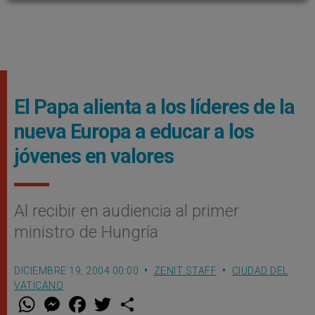
El Papa alienta a los líderes de la
nueva Europa a educar a los
jóvenes en valores
Al recibir en audiencia al primer
ministro de Hungría
DICIEMBRE 19, 2004 00:00
ZENIT STAFF
CIUDAD DEL
VATICANO
W
M
F
T
S
h
e
a
w
h