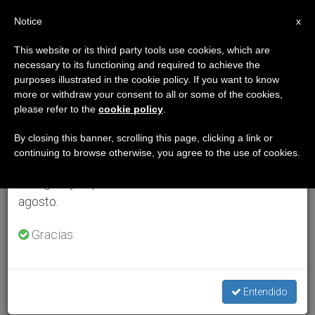
ES
Notice
×
x
Aviso importante
This website or its third party tools use cookies, which are
necessary to its functioning and required to achieve the
Del 27 de julio al 7 de agosto haremos la pausa
purposes illustrated in the cookie policy. If you want to know
anual, aprovechando que en el periodo de verano
more or withdraw your consent to all or some of the cookies,
please refer to the
cookie policy
.
se generan menos informaciones y también el
consumo de las mismas disminuye.
By closing this banner, scrolling this page, clicking a link or
continuing to browse otherwise, you agree to the use of cookies.
Retomamos el trabajo ordinario de las ediciones
en inglés y español de ZENIT el lunes 10 de
agosto.
Gracias.
Entendido