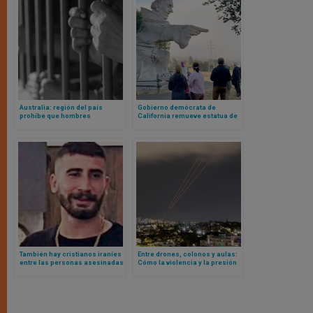
Australia: región del país
Gobierno demócrata de
prohíbe que hombres
California remueve estatua de
biológicos que se
san Junípero Serra tras mentir
autoperciben mujeres vayan a
al afirmar haber consultado al
cárceles destinadas a mujeres
arzobispo de San Francisco
de verdad
También hay cristianos iraníes
Entre drones, colonos y aulas:
entre las personas asesinadas
Cómo la violencia y la presión
y detenidas en las protestas
administrativa israelí están
callejeras
transformando la vida
palestina