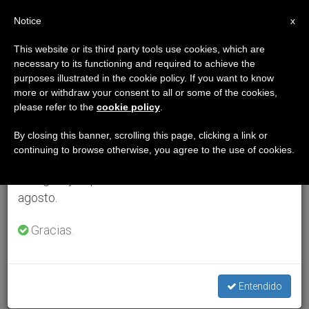
ES
Notice
×
x
Aviso importante
This website or its third party tools use cookies, which are
necessary to its functioning and required to achieve the
Del 27 de julio al 7 de agosto haremos la pausa
purposes illustrated in the cookie policy. If you want to know
anual, aprovechando que en el periodo de verano
more or withdraw your consent to all or some of the cookies,
please refer to the
cookie policy
.
se generan menos informaciones y también el
consumo de las mismas disminuye.
By closing this banner, scrolling this page, clicking a link or
continuing to browse otherwise, you agree to the use of cookies.
Retomamos el trabajo ordinario de las ediciones
en inglés y español de ZENIT el lunes 10 de
agosto.
Gracias.
Entendido