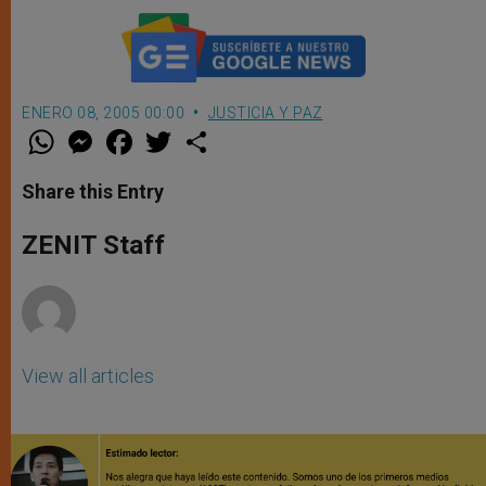
ENERO 08, 2005 00:00
JUSTICIA Y PAZ
W
M
F
T
S
h
e
a
w
h
a
s
c
i
a
t
s
e
t
r
Share this Entry
s
e
b
t
e
A
n
o
e
p
g
o
r
ZENIT Staff
p
e
k
r
View all articles