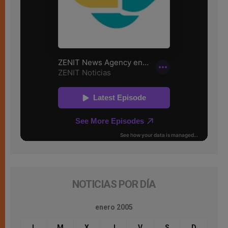
NOTICIAS POR DÍA
enero 2005
L
M
X
J
V
S
D