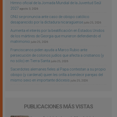
Himno oficial de la Jornada Mundial de la Juventud Seúl
2027
agosto 3, 2026
ONU se pronuncia ante caso de obispo católico
desaparecido por la dictadura nicaragüense
julio 25, 2026
Aumenta el interés por la beatificación en Estados Unidos
de los mártires de Georgia que murieron defendiendo el
matrimonio
julio 25, 2026
Franciscanos piden ayuda a Marco Rubio ante
persecución de colonos judíos que afecta a cristianos (y
no sólo) en Tierra Santa
julio 25, 2026
Sacerdotes alemanes fieles al Papa contestan a su propio
obispo (y cardenal) quien les orilla a bendecir parejas del
mismo sexo en importante diócesis
julio 25, 2026
PUBLICACIONES MÁS VISTAS