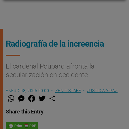
Radiografía de la increencia
El cardenal Poupard afronta la
secularización en occidente
ENERO 08, 2005 00:00
ZENIT STAFF
JUSTICIA Y PAZ
W
M
F
T
S
h
e
a
w
h
a
s
c
i
a
t
s
e
t
r
Share this Entry
s
e
b
t
e
A
n
o
e
p
g
o
r
p
e
k