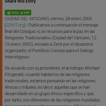
Share this Entry
s
e
b
t
e
A
n
o
e
p
g
o
r
p
e
k
r
CIUDAD DEL VATICANO, viernes, 28 enero 2005
(
ZENIT.org
).- Publicamos a continuación el mensaje
final del Coloquio «Los recursos para la paz en las
Religiones Tradicionales» (Ciudad del Vaticano, 12-
15 enero 2005), enviado a Zenit por el dicasterio
organizador, el Pontificio Consejo para el Diálogo
Interreligioso.
De acuerdo con su presidente, el arzobispo Michael
Fitzgerald, «cuando hablamos de las religiones
tradicionales, estamos pensando en las religiones
étnicas o tribales, es decir, aquellas que se han
desarrollado en un grupo étnico específico y que,
por tanto, son diferentes de las religiones mundiales,