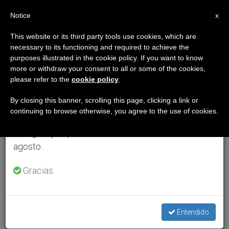
ES
Notice
×
x
Aviso importante
This website or its third party tools use cookies, which are
necessary to its functioning and required to achieve the
Del 27 de julio al 7 de agosto haremos la pausa
purposes illustrated in the cookie policy. If you want to know
anual, aprovechando que en el periodo de verano
more or withdraw your consent to all or some of the cookies,
please refer to the
cookie policy
.
se generan menos informaciones y también el
consumo de las mismas disminuye.
By closing this banner, scrolling this page, clicking a link or
continuing to browse otherwise, you agree to the use of cookies.
Retomamos el trabajo ordinario de las ediciones
en inglés y español de ZENIT el lunes 10 de
agosto.
Gracias.
Entendido