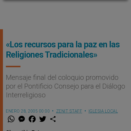
«Los recursos para la paz en las
Religiones Tradicionales»
Mensaje final del coloquio promovido
por el Pontificio Consejo para el Diálogo
Interreligioso
ENERO 28, 2005 00:00
ZENIT STAFF
IGLESIA LOCAL
W
M
F
T
S
h
e
a
w
h
a
s
c
i
a
t
s
e
t
r