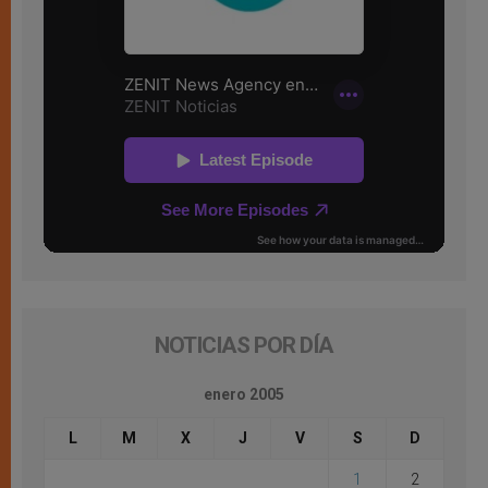
NOTICIAS POR DÍA
enero 2005
L
M
X
J
V
S
D
1
2