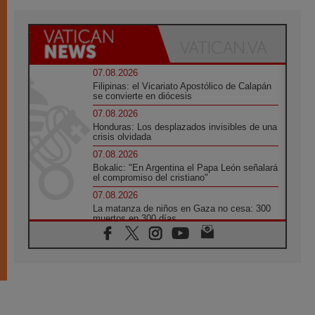
07.08.2026
Filipinas: el Vicariato Apostólico de Calapán
se convierte en diócesis
07.08.2026
Honduras: Los desplazados invisibles de una
crisis olvidada
07.08.2026
Bokalic: "En Argentina el Papa León señalará
el compromiso del cristiano"
07.08.2026
La matanza de niños en Gaza no cesa: 300
muertos en 300 días
07.08.2026
Tagle: La guerra desfigura el mundo, solo la
revelación de Dios lo transfigura
07.08.2026
Presentada la Trienal de Arte de las
Universidades Católicas: «Exercises in
Empathy»