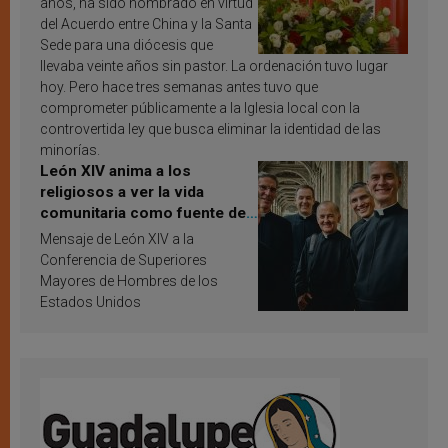
años, ha sido nombrado en virtud
del Acuerdo entre China y la Santa
Sede para una diócesis que
llevaba veinte años sin pastor. La ordenación tuvo lugar
hoy. Pero hace tres semanas antes tuvo que
comprometer públicamente a la Iglesia local con la
controvertida ley que busca eliminar la identidad de las
minorías.
León XIV anima a los
religiosos a ver la vida
comunitaria como fuente de
inspiración y santificación
Mensaje de León XIV a la
Conferencia de Superiores
Mayores de Hombres de los
Estados Unidos