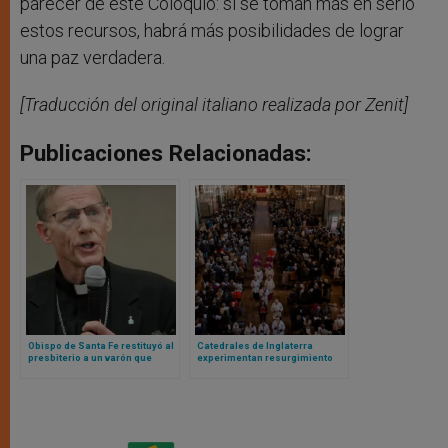
parecer de este Coloquio: si se toman más en serio
estos recursos, habrá más posibilidades de lograr
una paz verdadera.
[Traducción del original italiano realizada por Zenit]
Publicaciones Relacionadas:
Obispo de Santa Fe restituyó al
Catedrales de Inglaterra
presbiterio a un varón que
experimentan resurgimiento
abandonó sacerdocio y estuvo
pospandémico en número de
casado con otro hombre
visitantes, pero no al culto