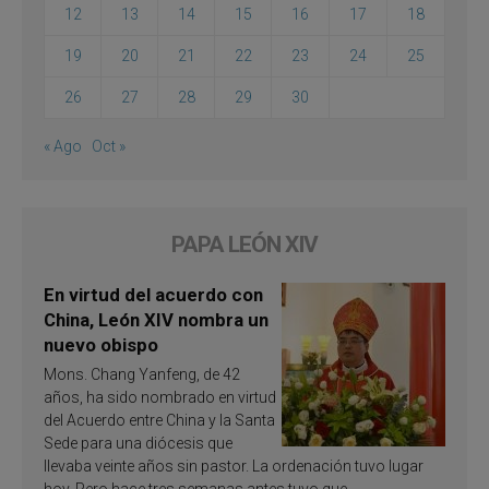
12
13
14
15
16
17
18
19
20
21
22
23
24
25
26
27
28
29
30
« Ago
Oct »
PAPA LEÓN XIV
En virtud del acuerdo con
China, León XIV nombra un
nuevo obispo
Mons. Chang Yanfeng, de 42
años, ha sido nombrado en virtud
del Acuerdo entre China y la Santa
Sede para una diócesis que
llevaba veinte años sin pastor. La ordenación tuvo lugar
hoy. Pero hace tres semanas antes tuvo que