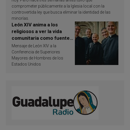
comprometer públicamente a la Iglesia local con la
controvertida ley que busca eliminar la identidad de las
minorías.
León XIV anima a los
religiosos a ver la vida
comunitaria como fuente
de inspiración y
Mensaje de León XIV a la
santificación
Conferencia de Superiores
Mayores de Hombres de los
Estados Unidos