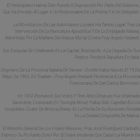
El Helicóptero Habría Sido Puesto A Disposición Por Parte Del Gobierno,
Que Ha Enviado Al Lugar A Un Responsable De La Policía Y A Un Delegado.
La Movilización De Las Autoridades Locales Ha Tenido Lugar Tras La
Intervención De La Nunciatura Apostólica Y De La Embajada Italiana,
Advertidas Por La Mañana Del Ataque Mortal Contra Fray Angelo Redaelli.
Sus Exequias Se Celebrarán En La Capital, Brazzaville, A La Llegada De Sus
Restos. Recibirá Sepultura En Italia.
Originario De La Provincia Italiana De Varese --Donde Había Nacido El 19 De
Mayo De 1965, En Tradate--, Fray Angelo Redaelli Pertenecía A La Provincia
Franciscana De San Carlos Borromeo.
En 1992 Pronunció Sus Votos Y Tres Años Después Fue Ordenado
Sacerdote. Licenciado En Teología Moral, Había Sido Capellán En Los
Hospitales Civiles De Brescia (Italia). En La Fecha De Su Asesinato Residía
En La Ciudad Congoleña De Makua.
El Ministro General De Los Frailes Menores, Fray José Rodríguez Carballo,
Expresó Su Profundo Dolor Por El Grave Incidente Que Causó La Muerte De