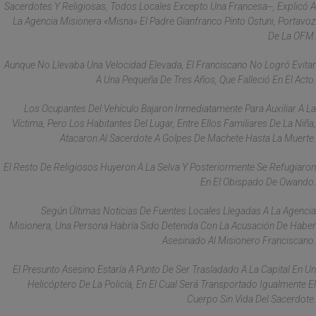
Sacerdotes Y Religiosas, Todos Locales Excepto Una Francesa--, Explicó A
La Agencia Misionera «Misna» El Padre Gianfranco Pinto Ostuni, Portavoz
De La OFM.
Aunque No Llevaba Una Velocidad Elevada, El Franciscano No Logró Evitar
A Una Pequeña De Tres Años, Que Falleció En El Acto.
Los Ocupantes Del Vehículo Bajaron Inmediatamente Para Auxiliar A La
Víctima, Pero Los Habitantes Del Lugar, Entre Ellos Familiares De La Niña,
Atacaron Al Sacerdote A Golpes De Machete Hasta La Muerte.
El Resto De Religiosos Huyeron A La Selva Y Posteriormente Se Refugiaron
En El Obispado De Owando.
Según Últimas Noticias De Fuentes Locales Llegadas A La Agencia
Misionera, Una Persona Habría Sido Detenida Con La Acusación De Haber
Asesinado Al Misionero Franciscano.
El Presunto Asesino Estaría A Punto De Ser Trasladado A La Capital En Un
Helicóptero De La Policía, En El Cual Será Transportado Igualmente El
Cuerpo Sin Vida Del Sacerdote.