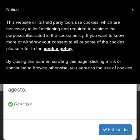
ES
Notice
×
x
Aviso importante
This website or its third party tools use cookies, which are
necessary to its functioning and required to achieve the
Del 27 de julio al 7 de agosto haremos la pausa
DÍA
purposes illustrated in the cookie policy. If you want to know
anual, aprovechando que en el periodo de verano
Septiembre 12th, 2005
more or withdraw your consent to all or some of the cookies,
please refer to the
cookie policy
.
se generan menos informaciones y también el
consumo de las mismas disminuye.
By closing this banner, scrolling this page, clicking a link or
continuing to browse otherwise, you agree to the use of cookies.
ÚLTIMAS NOTICIAS
Retomamos el trabajo ordinario de las ediciones
en inglés y español de ZENIT el lunes 10 de
agosto.
Asesinado en Congo-Brazzaville un misionero franciscano
Gracias.
SEP 12, 2005 00:00
ZENIT STAFF
Entendido