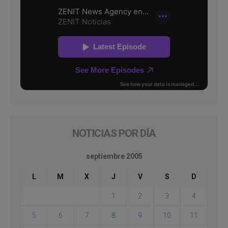
NOTICIAS POR DÍA
septiembre 2005
L
M
X
J
V
S
D
1
2
3
4
5
6
7
8
9
10
11