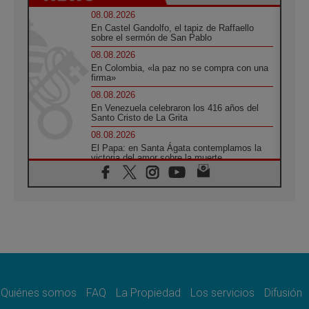
08.08.2026
En Castel Gandolfo, el tapiz de Raffaello
sobre el sermón de San Pablo
08.08.2026
En Colombia, «la paz no se compra con una
firma»
08.08.2026
En Venezuela celebraron los 416 años del
Santo Cristo de La Grita
08.08.2026
El Papa: en Santa Ágata contemplamos la
victoria del amor sobre la muerte
08.08.2026
León XIV visitará el Santuario de la Madre
del Buen Consejo de Genazzano
07.08.2026
Filipinas: el Vicariato Apostólico de Calapán
se convierte en diócesis
07.08.2026
Honduras: Los desplazados invisibles de una
crisis olvidada
Quiénes somos
FAQ
La Propiedad
Los servicios
Difusión
07.08.2026
Bokalic: "En Argentina el Papa León señalará