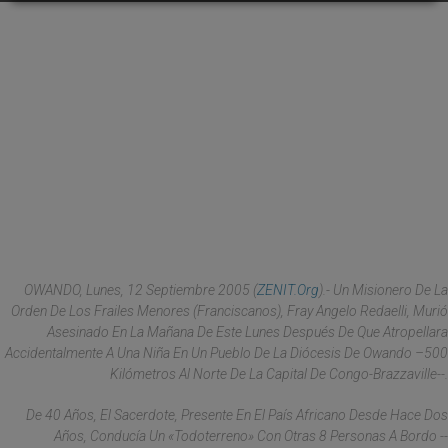
OWANDO, Lunes, 12 Septiembre 2005 (
ZENIT.org
).- Un Misionero De La
Orden De Los Frailes Menores (franciscanos), Fray Angelo Redaelli, Murió
Asesinado En La Mañana De Este Lunes Después De Que Atropellara
Accidentalmente A Una Niña En Un Pueblo De La Diócesis De Owando –500
Kilómetros Al Norte De La Capital De Congo-Brazzaville--.
De 40 Años, El Sacerdote, Presente En El País Africano Desde Hace Dos
Años, Conducía Un «todoterreno» Con Otras 8 Personas A Bordo --