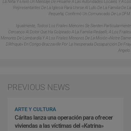
La Niña Y Envió Un Mensaje De Pésame A Las Autoridades Locales Y A Los
Representantes De La Iglesia Para Unirse Al Luto De La Familia De La
Pequeña, Confirmó Un Comunicado De La OFM.
Igualmente, Todos Los Frailes Menores Se Sienten Particularmente
Cercanos Al Dolor Que Ha Golpeado A La Familia Redaelli, A Los Frailes
Menores De Lombardía Y A Los Frailes Menores De La Misión «Notre Dame
D’Afrique» En Congo-Brazzaville Por La Inesperada Desaparición De Fray
Angelo.
ARTE Y CULTURA
Cáritas lanza una operación para ofrecer
viviendas a las víctimas del «Katrina»