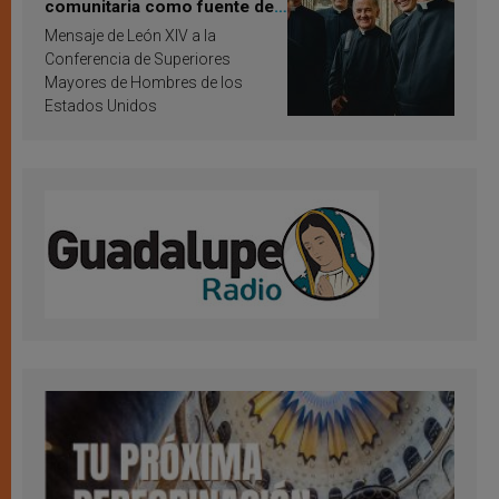
comunitaria como fuente de
inspiración y santificación
Mensaje de León XIV a la
Conferencia de Superiores
Mayores de Hombres de los
Estados Unidos