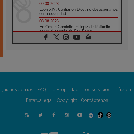
09.08.2026
León XIV: Confiar en Dios, no desesperarnos
en la oscuridad
08.08.2026
En Castel Gandolfo, el tapiz de Raffaello
sobre el sermón de San Pablo
08.08.2026
En Colombia, «la paz no se compra con una
firma»
08.08.2026
En Venezuela celebraron los 416 años del
Santo Cristo de La Grita
08.08.2026
El Papa: en Santa Ágata contemplamos la
victoria del amor sobre la muerte
Quiénes somos
FAQ
La Propiedad
Los servicios
Difusión
08.08.2026
León XIV visitará el Santuario de la Madre
Estatus legal
Copyright
Contáctenos
del Buen Consejo de Genazzano
07.08.2026
Filipinas: el Vicariato Apostólico de Calapán
se convierte en diócesis
07.08.2026
Honduras: Los desplazados invisibles de una