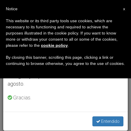
ES
Notice
×
x
Aviso importante
This website or its third party tools use cookies, which are
necessary to its functioning and required to achieve the
Del 27 de julio al 7 de agosto haremos la pausa
purposes illustrated in the cookie policy. If you want to know
anual, aprovechando que en el periodo de verano
more or withdraw your consent to all or some of the cookies,
please refer to the
cookie policy
.
se generan menos informaciones y también el
consumo de las mismas disminuye.
By closing this banner, scrolling this page, clicking a link or
continuing to browse otherwise, you agree to the use of cookies.
Retomamos el trabajo ordinario de las ediciones
en inglés y español de ZENIT el lunes 10 de
agosto.
Gracias.
Entendido