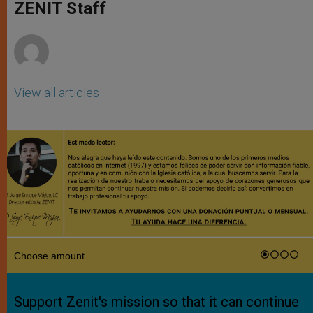
p
g
o
r
ZENIT Staff
p
e
k
r
View all articles