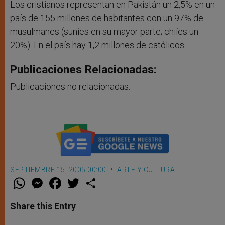
Los cristianos representan en Pakistán un 2,5% en un
país de 155 millones de habitantes con un 97% de
musulmanes (suníes en su mayor parte; chiíes un
20%). En el país hay 1,2 millones de católicos.
Publicaciones Relacionadas:
Publicaciones no relacionadas.
SEPTIEMBRE 15, 2005 00:00
ARTE Y CULTURA
W
M
F
T
S
h
e
a
w
h
a
s
c
i
a
t
s
e
t
r
Share this Entry
s
e
b
t
e
A
n
o
e