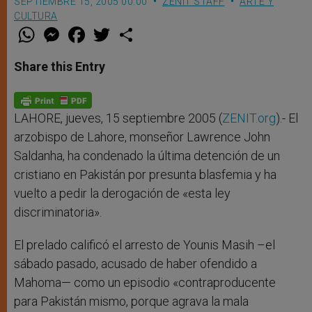
SEPTIEMBRE 15, 2005 00:00
ZENIT STAFF
ARTE Y
CULTURA
W
M
F
T
S
h
e
a
w
h
a
s
c
i
a
t
s
e
t
r
Share this Entry
s
e
b
t
e
A
n
o
e
p
g
o
r
p
e
k
r
LAHORE, jueves, 15 septiembre 2005 (
ZENIT.org
).- El
arzobispo de Lahore, monseñor Lawrence John
Saldanha, ha condenado la última detención de un
cristiano en Pakistán por presunta blasfemia y ha
vuelto a pedir la derogación de «esta ley
discriminatoria».
El prelado calificó el arresto de Younis Masih –el
sábado pasado, acusado de haber ofendido a
Mahoma— como un episodio «contraproducente
para Pakistán mismo, porque agrava la mala