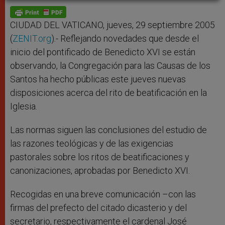
A
n
o
e
p
g
o
r
p
e
k
r
CIUDAD DEL VATICANO, jueves, 29 septiembre 2005
(
ZENIT.org
).- Reflejando novedades que desde el
inicio del pontificado de Benedicto XVI se están
observando, la Congregación para las Causas de los
Santos ha hecho públicas este jueves nuevas
disposiciones acerca del rito de beatificación en la
Iglesia.
Las normas siguen las conclusiones del estudio de
las razones teológicas y de las exigencias
pastorales sobre los ritos de beatificaciones y
canonizaciones, aprobadas por Benedicto XVI.
Recogidas en una breve comunicación –con las
firmas del prefecto del citado dicasterio y del
secretario, respectivamente el cardenal José