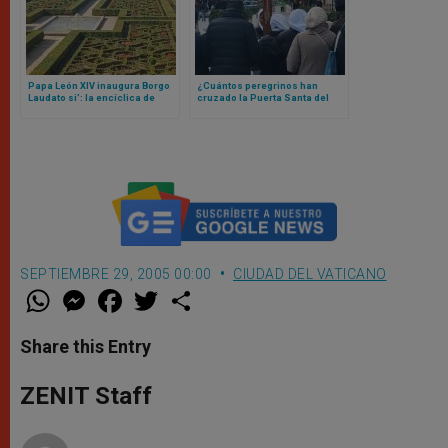
Papa León XIV inaugura Borgo
¿Cuántos peregrinos han
Laudato si’: la encíclica de
cruzado la Puerta Santa del
Francisco que se materializó
Vaticano? La cifra te va a
en un lugar
sorprender
SEPTIEMBRE 29, 2005 00:00
CIUDAD DEL VATICANO
W
M
F
T
S
h
e
a
w
h
a
s
c
i
a
t
s
e
t
r
Share this Entry
s
e
b
t
e
A
n
o
e
p
g
o
r
ZENIT Staff
p
e
k
r