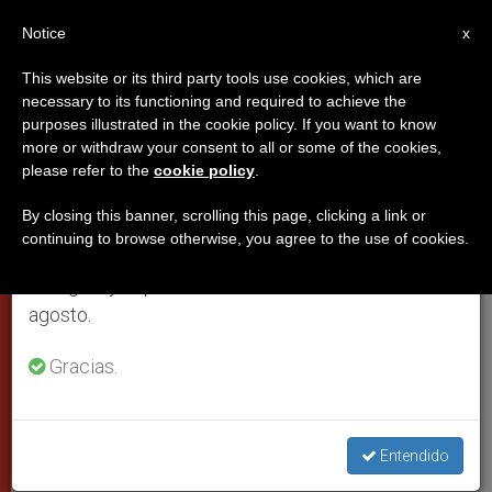
ES
Notice
×
x
Aviso importante
This website or its third party tools use cookies, which are
necessary to its functioning and required to achieve the
Del 27 de julio al 7 de agosto haremos la pausa
purposes illustrated in the cookie policy. If you want to know
Nuevas normas para los ritos de
anual, aprovechando que en el periodo de verano
more or withdraw your consent to all or some of the cookies,
please refer to the
cookie policy
.
se generan menos informaciones y también el
beatificación en la Iglesia
consumo de las mismas disminuye.
By closing this banner, scrolling this page, clicking a link or
continuing to browse otherwise, you agree to the use of cookies.
Retomamos el trabajo ordinario de las ediciones
Difundidas por la Congregación para
en inglés y español de ZENIT el lunes 10 de
las Causas de los Santos
agosto.
SEPTIEMBRE 29, 2005 00:00
ZENIT STAFF
CIUDAD DEL
Gracias.
VATICANO
W
M
F
T
S
h
e
a
w
h
a
s
c
i
a
t
s
e
t
r
Entendido
Share this Entry
s
e
b
t
e