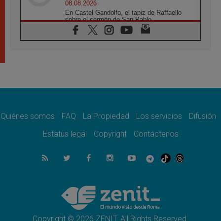
08.08.2026
En Castel Gandolfo, el tapiz de Raffaello
sobre el sermón de San Pablo
08.08.2026
En Colombia, «la paz no se compra con una
firma»
08.08.2026
En Venezuela celebraron los 416 años del
Santo Cristo de La Grita
08.08.2026
El Papa: en Santa Ágata contemplamos la
victoria del amor sobre la muerte
Quiénes somos
FAQ
La Propiedad
Los servicios
Difusión
08.08.2026
León XIV visitará el Santuario de la Madre
Estatus legal
Copyright
Contáctenos
del Buen Consejo de Genazzano
07.08.2026
Filipinas: el Vicariato Apostólico de Calapán
se convierte en diócesis
07.08.2026
Honduras: Los desplazados invisibles de una
crisis olvidada
Copyright © 2026 ZENIT. All Rights Reserved.