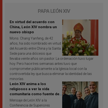
PAPA LEÓN XIV
En virtud del acuerdo con
China, León XIV nombra un
nuevo obispo
Mons. Chang Yanfeng, de 42
años, ha sido nombrado en virtud
del Acuerdo entre China y la Santa
Sede para una diócesis que
llevaba veinte años sin pastor. La ordenación tuvo lugar
hoy. Pero hace tres semanas antes tuvo que
comprometer públicamente a la Iglesia local con la
controvertida ley que busca eliminar la identidad de las
minorías.
León XIV anima a los
religiosos a ver la vida
comunitaria como fuente de
inspiración y santificación
Mensaje de León XIV a la
Conferencia de Superiores