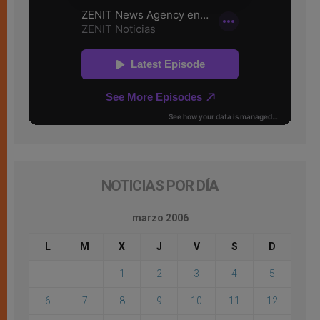
NOTICIAS POR DÍA
marzo 2006
L
M
X
J
V
S
D
1
2
3
4
5
6
7
8
9
10
11
12