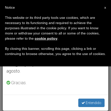
ES
Notice
×
x
Aviso importante
This website or its third party tools use cookies, which are
necessary to its functioning and required to achieve the
Del 27 de julio al 7 de agosto haremos la pausa
purposes illustrated in the cookie policy. If you want to know
anual, aprovechando que en el periodo de verano
more or withdraw your consent to all or some of the cookies,
please refer to the
cookie policy
.
se generan menos informaciones y también el
consumo de las mismas disminuye.
By closing this banner, scrolling this page, clicking a link or
continuing to browse otherwise, you agree to the use of cookies.
Retomamos el trabajo ordinario de las ediciones
en inglés y español de ZENIT el lunes 10 de
agosto.
Gracias.
Entendido