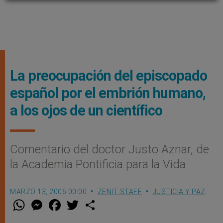
La preocupación del episcopado
español por el embrión humano,
a los ojos de un científico
Comentario del doctor Justo Aznar, de
la Academia Pontificia para la Vida
MARZO 13, 2006 00:00
ZENIT STAFF
JUSTICIA Y PAZ
W
M
F
T
S
h
e
a
w
h
a
s
c
i
a