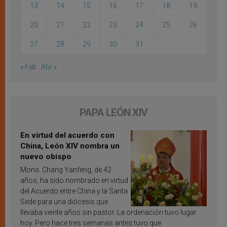
13
14
15
16
17
18
19
20
21
22
23
24
25
26
27
28
29
30
31
« Feb
Abr »
PAPA LEÓN XIV
En virtud del acuerdo con
China, León XIV nombra un
nuevo obispo
Mons. Chang Yanfeng, de 42
años, ha sido nombrado en virtud
del Acuerdo entre China y la Santa
Sede para una diócesis que
llevaba veinte años sin pastor. La ordenación tuvo lugar
hoy. Pero hace tres semanas antes tuvo que