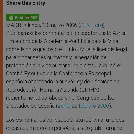
t
s
e
t
r
Share this Entry
s
e
b
t
e
A
n
o
e
p
g
o
r
p
e
k
r
MADRID, lunes, 13 marzo 2006 (
ZENIT.org
).-
Publicamos los comentarios del doctor Justo Aznar
–miembro de la Academia Pontificia para la Vida–
sobre la nota que, bajo el título «Ante la licencia legal
para clonar seres humanos y la negación de
protección a la vida humana incipiente», publicó el
Comité Ejecutivo de la Conferencia Episcopal
española abordando la nueva Ley de Técnicas de
Reproducción Humana Asistida (LTRHA),
recientemente aprobada en el Congreso de los
Diputados de España (
Zenit, 22 febrero 2006
).
Los comentarios del especialista fueron difundidos
el pasado miércoles por «Análisis Digital» –órgano