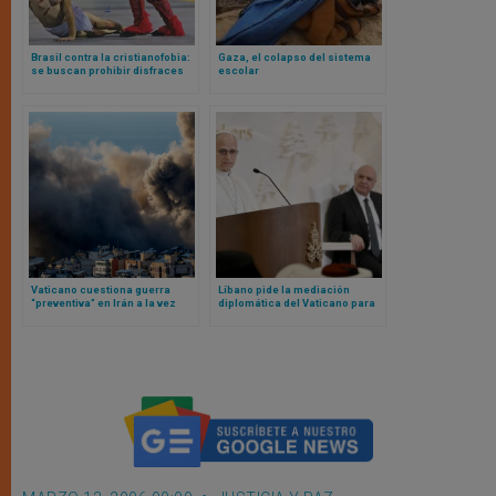
Brasil contra la cristianofobia:
Gaza, el colapso del sistema
se buscan prohibir disfraces
escolar
que se burlen del cristianismo
en carnaval
Vaticano cuestiona guerra
Líbano pide la mediación
“preventiva” en Irán a la vez
diplomática del Vaticano para
que León XIV intensifica
que Israel no ataque ni
llamamientos diplomáticos por
desplace comunidades
la paz
católicas al sur del país