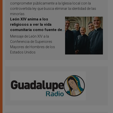
comprometer públicamente a la Iglesia local con la
controvertida ley que busca eliminar la identidad de las
minorías.
León XIV anima a los
religiosos a ver la vida
comunitaria como fuente de
inspiración y santificación
Mensaje de León XIV a la
Conferencia de Superiores
Mayores de Hombres de los
Estados Unidos