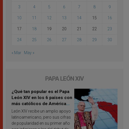
3
4
5
6
7
8
9
10
11
12
13
14
15
16
17
18
19
20
21
22
23
24
25
26
27
28
29
30
« Mar
May »
PAPA LEÓN XIV
¿Qué tan popular es el Papa
León XIV en los 6 países con
más católicos de América
Latina en 2026? Publican
León XIV recibe un amplio apoyo
resultados de investigación
latinoamericano, pero sus cifras
de popularidad en su primer año