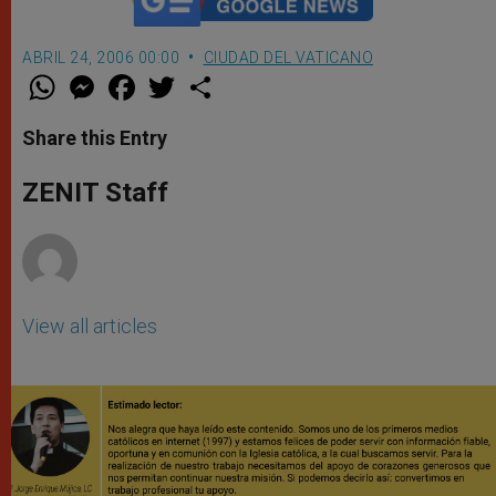
ABRIL 24, 2006 00:00
CIUDAD DEL VATICANO
W
M
F
T
S
h
e
a
w
h
a
s
c
i
a
t
s
e
t
r
Share this Entry
s
e
b
t
e
A
n
o
e
p
g
o
r
ZENIT Staff
p
e
k
r
View all articles