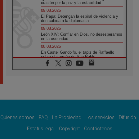
oración por la paz y la estabilidad
09.08.2026
El Papa: Detengan la espiral de violencia y
den cabida a la diplomacia
09.08.2026
León XIV: Confiar en Dios, no desesperarnos
en la oscuridad
08.08.2026
En Castel Gandolfo, el tapiz de Raffaello
sobre el sermón de San Pablo
08.08.2026
En Colombia, «la paz no se compra con una
firma»
08.08.2026
En Venezuela celebraron los 416 años del
Santo Cristo de La Grita
08.08.2026
El Papa: en Santa Ágata contemplamos la
victoria del amor sobre la muerte
Quiénes somos
FAQ
La Propiedad
Los servicios
Difusión
08.08.2026
León XIV visitará el Santuario de la Madre
Estatus legal
Copyright
Contáctenos
del Buen Consejo de Genazzano
07.08.2026