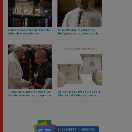
Dan a conocer los detalles del
León XIV abre el Vaticano a
árbol de Navidad y los
Hollywood con audiencia a la
pesebres del Vaticano para
que acudirán estos actores y
este 2025
actrices
“Papel del Papa Francisco” se
Así son los nuevos euros en la
convierte en tema protagónico
Ciudad del Vaticano: con la
en nueva etapa de juicio contra
imagen de Miguel Ángel y la
cardenal Becciu y otras
Sede Vacante
personas