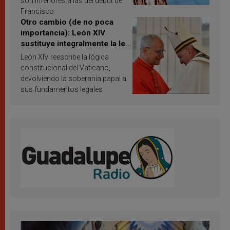
son inferiores a las del debut de
Francisco
Otro cambio (de no poca
importancia): León XIV
sustituye integralmente la ley
vaticana de Papa Francisco
León XIV reescribe la lógica
constitucional del Vaticano,
devolviendo la soberanía papal a
sus fundamentos legales