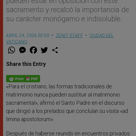
pueden estar en oposición con este
sacramento y recalcó la importancia de
su carácter monógamo e indisoluble.
ABRIL 24, 2006 00:00
ZENIT STAFF
CIUDAD DEL
VATICANO
W
M
F
T
S
h
e
a
w
h
a
s
c
i
a
t
s
e
t
r
Share this Entry
s
e
b
t
e
A
n
o
e
p
g
o
r
p
e
k
r
«Para el cristiano, las formas tradicionales de
matrimonio nunca pueden sustituir al matrimonio
sacramental», afirmó el Santo Padre en el discurso
que dirigió a los prelados que concluían su visita «ad
limina apostolorum».
Después de haberse reunido en encuentros privados