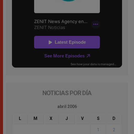
NOTICIAS POR DÍA
abril 2006
L
M
X
J
V
S
D
1
2