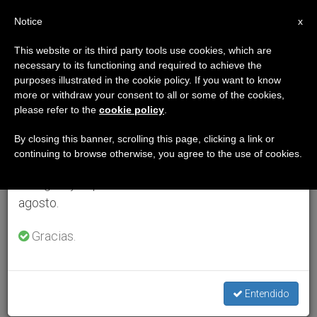
ES
Notice
×
x
Aviso importante
This website or its third party tools use cookies, which are
necessary to its functioning and required to achieve the
Del 27 de julio al 7 de agosto haremos la pausa
purposes illustrated in the cookie policy. If you want to know
anual, aprovechando que en el periodo de verano
more or withdraw your consent to all or some of the cookies,
please refer to the
cookie policy
.
se generan menos informaciones y también el
consumo de las mismas disminuye.
By closing this banner, scrolling this page, clicking a link or
continuing to browse otherwise, you agree to the use of cookies.
Retomamos el trabajo ordinario de las ediciones
en inglés y español de ZENIT el lunes 10 de
agosto.
Gracias.
Entendido