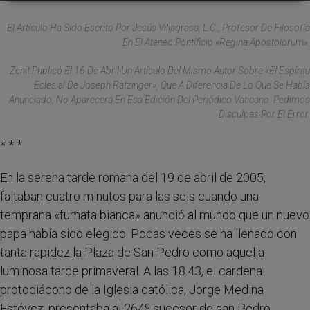
El Artículo Ha Sido Escrito Por Jesús Villagrasa, L.C., Profesor De Filosofía
En El Ateneo Pontificio «Regina Apostolorum».
Zenit Publicó El 16 De Abril Un Artículo Del Mismo Autor Sobre «El Espíritu
Eclesial De Joseph Ratzinger», Que A Diferencia De Lo Que Se Había
Anunciado, No Aparecerá En Esa Edición Del Periódico Vaticano. Pedimos
Disculpas Por El Error.
* * *
En la serena tarde romana del 19 de abril de 2005,
faltaban cuatro minutos para las seis cuando una
temprana «fumata bianca» anunció al mundo que un nuevo
papa había sido elegido. Pocas veces se ha llenado con
tanta rapidez la Plaza de San Pedro como aquella
luminosa tarde primaveral. A las 18.43, el cardenal
protodiácono de la Iglesia católica, Jorge Medina
Estévez, presentaba al 264º sucesor de san Pedro.