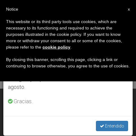
ES
Notice
×
x
Aviso importante
This website or its third party tools use cookies, which are
necessary to its functioning and required to achieve the
Del 27 de julio al 7 de agosto haremos la pausa
DÍA
purposes illustrated in the cookie policy. If you want to know
anual, aprovechando que en el periodo de verano
Abril 18th, 2006
more or withdraw your consent to all or some of the cookies,
please refer to the
cookie policy
.
se generan menos informaciones y también el
consumo de las mismas disminuye.
By closing this banner, scrolling this page, clicking a link or
continuing to browse otherwise, you agree to the use of cookies.
ÚLTIMAS NOTICIAS
Retomamos el trabajo ordinario de las ediciones
en inglés y español de ZENIT el lunes 10 de
agosto.
El primer año de pontificado de Benedicto XVI
Gracias.
APR 18, 2006 00:00
ZENIT STAFF
Entendido