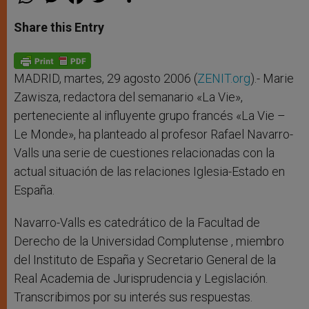
h
e
a
w
h
a
s
c
i
a
t
s
e
t
r
Share this Entry
s
e
b
t
e
A
n
o
e
p
g
o
r
p
e
k
r
MADRID, martes, 29 agosto 2006 (
ZENIT.org
).- Marie
Zawisza, redactora del semanario «La Vie»,
perteneciente al influyente grupo francés «La Vie –
Le Monde», ha planteado al profesor Rafael Navarro-
Valls una serie de cuestiones relacionadas con la
actual situación de las relaciones Iglesia-Estado en
España.
Navarro-Valls es catedrático de la Facultad de
Derecho de la Universidad Complutense , miembro
del Instituto de España y Secretario General de la
Real Academia de Jurisprudencia y Legislación.
Transcribimos por su interés sus respuestas.