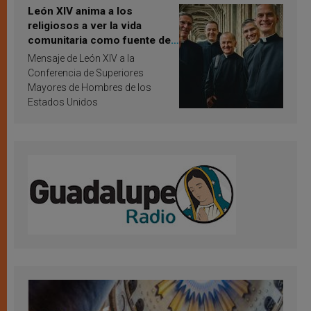
León XIV anima a los
religiosos a ver la vida
comunitaria como fuente de
inspiración y santificación
Mensaje de León XIV a la
Conferencia de Superiores
Mayores de Hombres de los
Estados Unidos