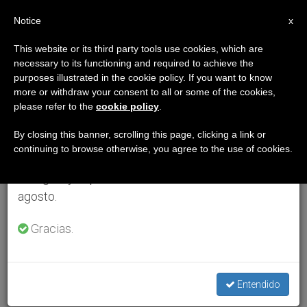
ES
Notice
×
x
Aviso importante
This website or its third party tools use cookies, which are
necessary to its functioning and required to achieve the
Del 27 de julio al 7 de agosto haremos la pausa
purposes illustrated in the cookie policy. If you want to know
anual, aprovechando que en el periodo de verano
more or withdraw your consent to all or some of the cookies,
please refer to the
cookie policy
.
se generan menos informaciones y también el
consumo de las mismas disminuye.
By closing this banner, scrolling this page, clicking a link or
continuing to browse otherwise, you agree to the use of cookies.
Retomamos el trabajo ordinario de las ediciones
en inglés y español de ZENIT el lunes 10 de
agosto.
Gracias.
Entendido