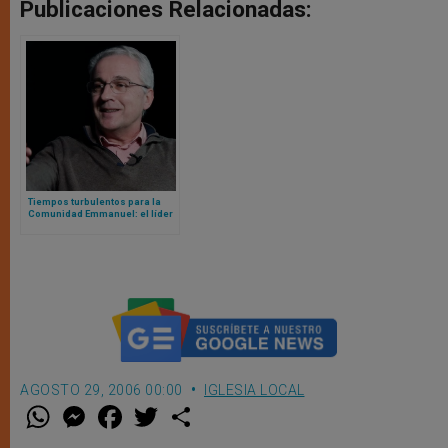
Publicaciones Relacionadas:
Tiempos turbulentos para la
Comunidad Emmanuel: el líder
global renuncia en medio de
tensiones internas
AGOSTO 29, 2006 00:00
IGLESIA LOCAL
W
M
F
T
S
h
e
a
w
h
a
s
c
i
a