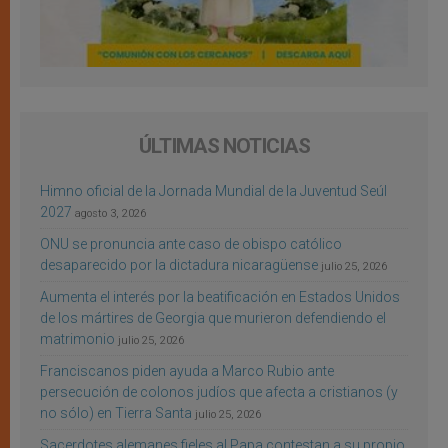
ÚLTIMAS NOTICIAS
Himno oficial de la Jornada Mundial de la Juventud Seúl
2027
agosto 3, 2026
ONU se pronuncia ante caso de obispo católico
desaparecido por la dictadura nicaragüense
julio 25, 2026
Aumenta el interés por la beatificación en Estados Unidos
de los mártires de Georgia que murieron defendiendo el
matrimonio
julio 25, 2026
Franciscanos piden ayuda a Marco Rubio ante
persecución de colonos judíos que afecta a cristianos (y
no sólo) en Tierra Santa
julio 25, 2026
Sacerdotes alemanes fieles al Papa contestan a su propio