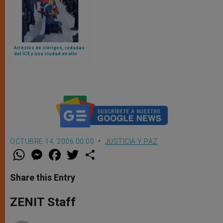
Arrestos de clérigos, redadas
del ICE y una ciudad en vilo
mientras las iglesias de
Minnesota se enfrentan a la
represión migratoria
estadounidense
OCTUBRE 14, 2006 00:00
JUSTICIA Y PAZ
W
M
F
T
S
h
e
a
w
h
a
s
c
i
a
t
s
e
t
r
Share this Entry
s
e
b
t
e
A
n
o
e
p
g
o
r
ZENIT Staff
p
e
k
r