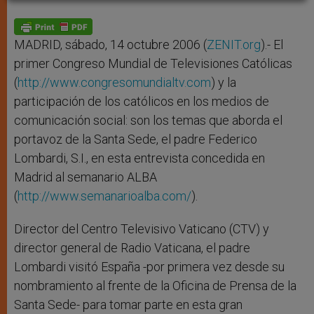
A
n
o
e
p
g
o
r
p
e
k
r
MADRID, sábado, 14 octubre 2006 (
ZENIT.org
).- El
primer Congreso Mundial de Televisiones Católicas
(
http://www.congresomundialtv.com
) y la
participación de los católicos en los medios de
comunicación social: son los temas que aborda el
portavoz de la Santa Sede, el padre Federico
Lombardi, S.I., en esta entrevista concedida en
Madrid al semanario ALBA
(
http://www.semanarioalba.com/
).
Director del Centro Televisivo Vaticano (CTV) y
director general de Radio Vaticana, el padre
Lombardi visitó España -por primera vez desde su
nombramiento al frente de la Oficina de Prensa de la
Santa Sede- para tomar parte en esta gran