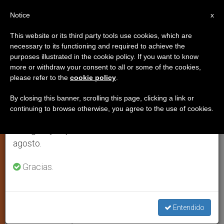
ES
Notice
×
x
Aviso importante
This website or its third party tools use cookies, which are
necessary to its functioning and required to achieve the
Del 27 de julio al 7 de agosto haremos la pausa
purposes illustrated in the cookie policy. If you want to know
Portavoz vaticano: Hay que
anual, aprovechando que en el periodo de verano
more or withdraw your consent to all or some of the cookies,
please refer to the
cookie policy
.
se generan menos informaciones y también el
confiar en la creatividad de los
consumo de las mismas disminuye.
católicos en los medios
By closing this banner, scrolling this page, clicking a link or
continuing to browse otherwise, you agree to the use of cookies.
Retomamos el trabajo ordinario de las ediciones
en inglés y español de ZENIT el lunes 10 de
El padre Federico Lombardi, S.I.,
agosto.
conversa con el semanario ALBA
Gracias.
OCTUBRE 14, 2006 00:00
ZENIT STAFF
JUSTICIA Y PAZ
W
M
F
T
S
h
e
a
w
h
a
s
c
i
a
Entendido
t
s
e
t
r
Share this Entry
s
e
b
t
e