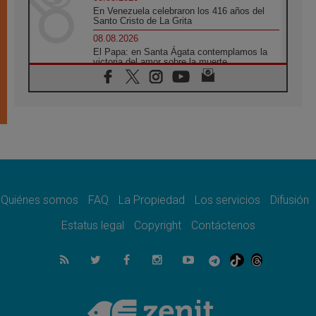
En Venezuela celebraron los 416 años del
Santo Cristo de La Grita
08.08.2026
El Papa: en Santa Ágata contemplamos la
victoria del amor sobre la muerte
08.08.2026
León XIV visitará el Santuario de la Madre
del Buen Consejo de Genazzano
07.08.2026
Filipinas: el Vicariato Apostólico de Calapán
se convierte en diócesis
07.08.2026
Honduras: Los desplazados invisibles de una
crisis olvidada
Quiénes somos
FAQ
La Propiedad
Los servicios
Difusión
07.08.2026
Bokalic: "En Argentina el Papa León señalará
Estatus legal
Copyright
Contáctenos
el compromiso del cristiano"
07.08.2026
La matanza de niños en Gaza no cesa: 300
muertos en 300 días
07.08.2026
Tagle: La guerra desfigura el mundo, solo la
revelación de Dios lo transfigura