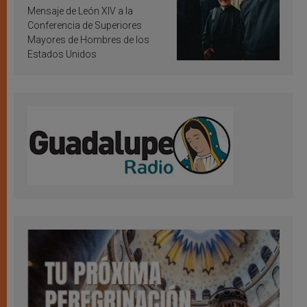
inspiración y santificación
Mensaje de León XIV a la
Conferencia de Superiores
Mayores de Hombres de los
Estados Unidos