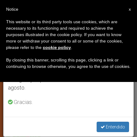
ES
Notice
×
x
Aviso importante
This website or its third party tools use cookies, which are
necessary to its functioning and required to achieve the
Del 27 de julio al 7 de agosto haremos la pausa
purposes illustrated in the cookie policy. If you want to know
¿Celebrar o no celebrar
anual, aprovechando que en el periodo de verano
more or withdraw your consent to all or some of the cookies,
please refer to the
cookie policy
.
se generan menos informaciones y también el
Halloween?
consumo de las mismas disminuye.
By closing this banner, scrolling this page, clicking a link or
continuing to browse otherwise, you agree to the use of cookies.
Retomamos el trabajo ordinario de las ediciones
Entrevista con Paolo Gulisano, autor de
en inglés y español de ZENIT el lunes 10 de
un libro sobre el tema
agosto.
OCTUBRE 30, 2006 00:00
ZENIT STAFF
IGLESIA LOCAL
Gracias.
W
M
F
T
S
h
e
a
w
h
a
s
c
i
a
t
s
e
t
r
Share this Entry
s
e
b
t
e
Entendido
A
n
o
e
p
g
o
r