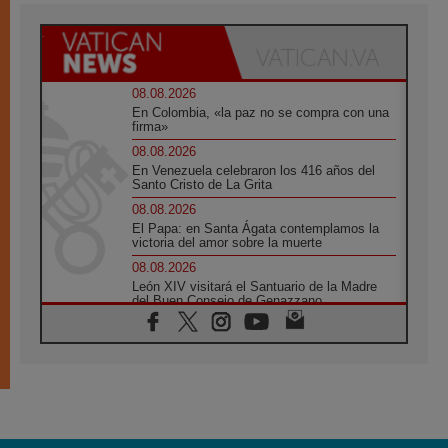
08.08.2026
En Colombia, «la paz no se compra con una
firma»
08.08.2026
En Venezuela celebraron los 416 años del
Santo Cristo de La Grita
08.08.2026
El Papa: en Santa Ágata contemplamos la
victoria del amor sobre la muerte
08.08.2026
León XIV visitará el Santuario de la Madre
del Buen Consejo de Genazzano
07.08.2026
Filipinas: el Vicariato Apostólico de Calapán
se convierte en diócesis
07.08.2026
Honduras: Los desplazados invisibles de una
crisis olvidada
07.08.2026