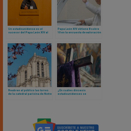
Un estadounidense es el
Papa León XIV obtiene 8 sobre
sucesor del Papa León XIV al
10 en la encuesta de valoración
frente de la Orden de San
en USA: estos son los
Agustín
resultados
Reabren al público las torres
¿En cuáles diócesis
de la catedral parisina de Notre
estadounidenses se
Dame
convierten más al catolicismo
las personas?