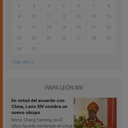
2
3
4
5
6
7
8
9
10
11
12
13
14
15
16
17
18
19
20
21
22
23
24
25
26
27
28
29
30
31
« Sep
Nov »
PAPA LEÓN XIV
En virtud del acuerdo con
China, León XIV nombra un
nuevo obispo
Mons. Chang Yanfeng, de 42
años, ha sido nombrado en virtud