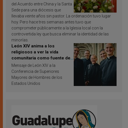
del Acuerdo entre China y la Santa
Sede para una diócesis que
llevaba veinte años sin pastor. La ordenación tuvo lugar
hoy. Pero hace tres semanas antes tuvo que
comprometer públicamente a la Iglesia local con la
controvertida ley que busca eliminar la identidad de las
minorías.
León XIV anima a los
religiosos a ver la vida
comunitaria como fuente de
inspiración y santificación
Mensaje de León XIV a la
Conferencia de Superiores
Mayores de Hombres de los
Estados Unidos