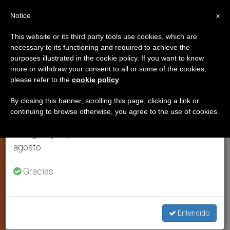
ES
Notice
×
x
Aviso importante
This website or its third party tools use cookies, which are
necessary to its functioning and required to achieve the
Del 27 de julio al 7 de agosto haremos la pausa
purposes illustrated in the cookie policy. If you want to know
Los indocumentados hispanos
anual, aprovechando que en el periodo de verano
more or withdraw your consent to all or some of the cookies,
please refer to the
cookie policy
.
se generan menos informaciones y también el
no son un daño para el sistema
consumo de las mismas disminuye.
sanitario en Estados Unidos
By closing this banner, scrolling this page, clicking a link or
continuing to browse otherwise, you agree to the use of cookies.
Retomamos el trabajo ordinario de las ediciones
en inglés y español de ZENIT el lunes 10 de
Según un estudio realizado en Houston
agosto.
Gracias.
NOVIEMBRE 03, 2006 00:00
ZENIT STAFF
ARTE Y
CULTURA
W
M
F
T
S
h
e
a
w
h
a
s
c
i
a
Entendido
t
s
e
t
r
Share this Entry
s
e
b
t
e