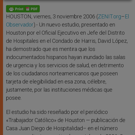
A
n
o
e
p
g
o
r
p
e
k
r
HOUSTON, viernes, 3 noviembre 2006 (
ZENIT.org
–
El
Observador
).- Un nuevo estudio, presentado en
Houston por el Oficial Ejecutivo en Jefe del Distrito
de Hospitales en el Condado de Harris, David López,
ha demostrado que es mentira que los
indocumentados hispanos hayan inundado las salas
de urgencia y los servicios de salud, en detrimento
de los ciudadanos norteamericanos que poseen
tarjeta de elegibilidad en esa zona, célebre,
justamente, por las instituciones médicas que
posee.
El estudio ha sido reseñado por el periódico
«Trabajador Católico» de Houston — publicación de
Casa Juan Diego de Hospitalidad– en el número