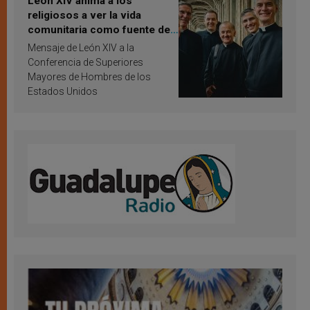
León XIV anima a los
religiosos a ver la vida
comunitaria como fuente de
inspiración y santificación
Mensaje de León XIV a la
Conferencia de Superiores
Mayores de Hombres de los
Estados Unidos