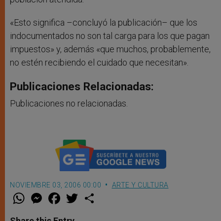
«Esto significa –concluyó la publicación– que los
indocumentados no son tal carga para los que pagan
impuestos» y, además «que muchos, probablemente,
no estén recibiendo el cuidado que necesitan».
Publicaciones Relacionadas:
Publicaciones no relacionadas.
NOVIEMBRE 03, 2006 00:00
ARTE Y CULTURA
W
M
F
T
S
h
e
a
w
h
a
s
c
i
a
t
s
e
t
r
Share this Entry