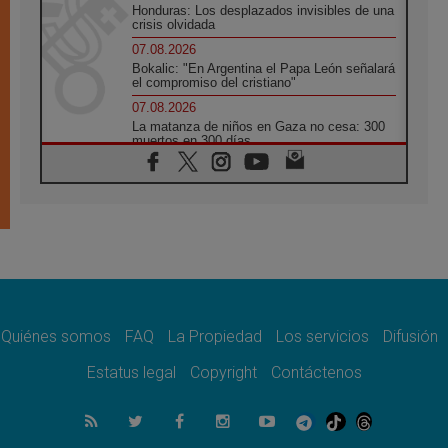
Honduras: Los desplazados invisibles de una
crisis olvidada
07.08.2026
Bokalic: "En Argentina el Papa León señalará
el compromiso del cristiano"
07.08.2026
La matanza de niños en Gaza no cesa: 300
muertos en 300 días
07.08.2026
Tagle: La guerra desfigura el mundo, solo la
revelación de Dios lo transfigura
07.08.2026
Presentada la Trienal de Arte de las
Universidades Católicas: «Exercises in
Empathy»
07.08.2026
Fortunatus Nwachukwu: la comunicación
como misión al servicio del Evangelio
Quiénes somos
FAQ
La Propiedad
Los servicios
Difusión
07.08.2026
Estatus legal
Copyright
Contáctenos
SIGNIS 2026, dar voz a las religiosas en el
espacio público
07.08.2026
Lanzan un proyecto de empoderamiento
digital para mujeres líderes en África