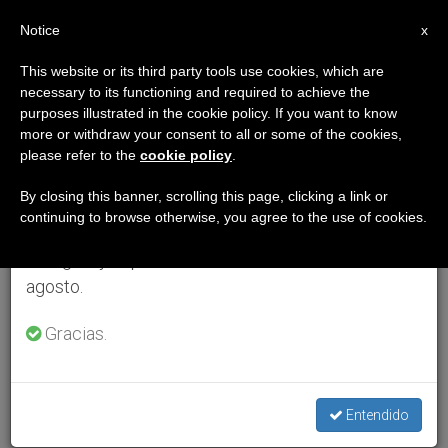
ES
Notice
×
x
Aviso importante
This website or its third party tools use cookies, which are
necessary to its functioning and required to achieve the
Del 27 de julio al 7 de agosto haremos la pausa
purposes illustrated in the cookie policy. If you want to know
anual, aprovechando que en el periodo de verano
more or withdraw your consent to all or some of the cookies,
please refer to the
cookie policy
.
se generan menos informaciones y también el
consumo de las mismas disminuye.
By closing this banner, scrolling this page, clicking a link or
continuing to browse otherwise, you agree to the use of cookies.
Retomamos el trabajo ordinario de las ediciones
en inglés y español de ZENIT el lunes 10 de
agosto.
Gracias.
Entendido