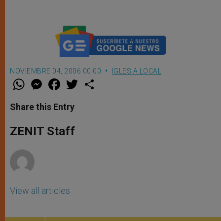
NOVIEMBRE 04, 2006 00:00
IGLESIA LOCAL
W
M
F
T
S
h
e
a
w
h
a
s
c
i
a
t
s
e
t
r
Share this Entry
s
e
b
t
e
A
n
o
e
p
g
o
r
ZENIT Staff
p
e
k
r
View all articles