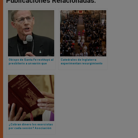
Publicaciones Relacionadas:
Obispo de Santa Fe restituyó al
Catedrales de Inglaterra
presbiterio a un varón que
experimentan resurgimiento
abandonó sacerdocio y estuvo
pospandémico en número de
casado con otro hombre
visitantes, pero no al culto
¿Cobran dinero los exorcistas
por cada sesión? Asociación
Internacional de Exorcistas
emite comunicado