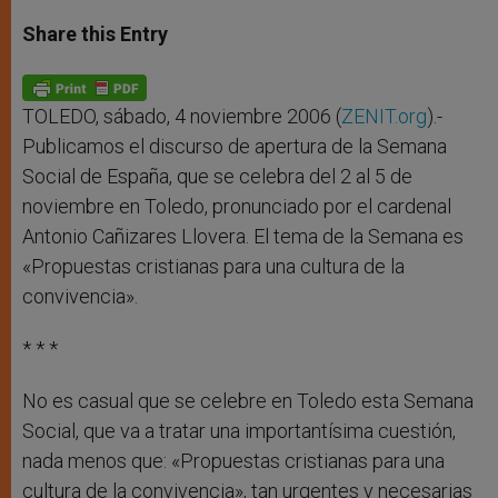
a
s
c
i
a
t
s
e
t
r
Share this Entry
s
e
b
t
e
A
n
o
e
p
g
o
r
p
e
k
r
TOLEDO, sábado, 4 noviembre 2006 (
ZENIT.org
).-
Publicamos el discurso de apertura de la Semana
Social de España, que se celebra del 2 al 5 de
noviembre en Toledo, pronunciado por el cardenal
Antonio Cañizares Llovera. El tema de la Semana es
«Propuestas cristianas para una cultura de la
convivencia».
* * *
No es casual que se celebre en Toledo esta Semana
Social, que va a tratar una importantísima cuestión,
nada menos que: «Propuestas cristianas para una
cultura de la convivencia», tan urgentes y necesarias