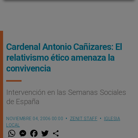
Cardenal Antonio Cañizares: El
relativismo ético amenaza la
convivencia
Intervención en las Semanas Sociales
de España
NOVIEMBRE 04, 2006 00:00
ZENIT STAFF
IGLESIA
LOCAL
W
M
F
T
S
h
e
a
w
h