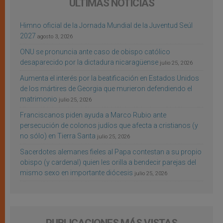
ÚLTIMAS NOTICIAS
Himno oficial de la Jornada Mundial de la Juventud Seúl
2027
agosto 3, 2026
ONU se pronuncia ante caso de obispo católico
desaparecido por la dictadura nicaragüense
julio 25, 2026
Aumenta el interés por la beatificación en Estados Unidos
de los mártires de Georgia que murieron defendiendo el
matrimonio
julio 25, 2026
Franciscanos piden ayuda a Marco Rubio ante
persecución de colonos judíos que afecta a cristianos (y
no sólo) en Tierra Santa
julio 25, 2026
Sacerdotes alemanes fieles al Papa contestan a su propio
obispo (y cardenal) quien les orilla a bendecir parejas del
mismo sexo en importante diócesis
julio 25, 2026