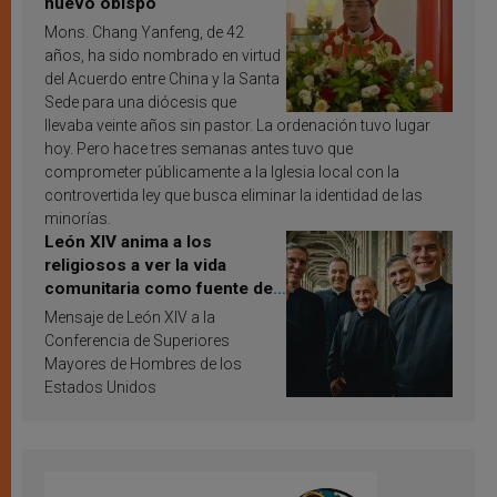
nuevo obispo
Mons. Chang Yanfeng, de 42
años, ha sido nombrado en virtud
del Acuerdo entre China y la Santa
Sede para una diócesis que
llevaba veinte años sin pastor. La ordenación tuvo lugar
hoy. Pero hace tres semanas antes tuvo que
comprometer públicamente a la Iglesia local con la
controvertida ley que busca eliminar la identidad de las
minorías.
León XIV anima a los
religiosos a ver la vida
comunitaria como fuente de
inspiración y santificación
Mensaje de León XIV a la
Conferencia de Superiores
Mayores de Hombres de los
Estados Unidos