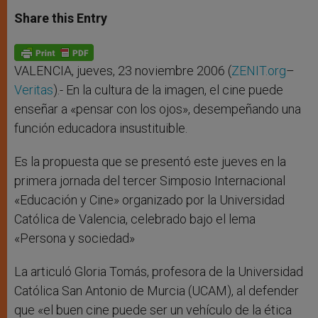
a
s
c
i
a
t
s
e
t
r
Share this Entry
s
e
b
t
e
A
n
o
e
p
g
o
r
p
e
k
r
VALENCIA, jueves, 23 noviembre 2006 (
ZENIT.org
–
Veritas
).- En la cultura de la imagen, el cine puede
enseñar a «pensar con los ojos», desempeñando una
función educadora insustituible.
Es la propuesta que se presentó este jueves en la
primera jornada del tercer Simposio Internacional
«Educación y Cine» organizado por la Universidad
Católica de Valencia, celebrado bajo el lema
«Persona y sociedad»
La articuló Gloria Tomás, profesora de la Universidad
Católica San Antonio de Murcia (UCAM), al defender
que «el buen cine puede ser un vehículo de la ética