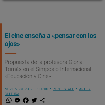
El cine enseña a «pensar con los
ojos»
Propuesta de la profesora Gloria
Tomás en el Simposio Internacional
«Educación y Cine»
NOVIEMBRE 23, 2006 00:00
ZENIT STAFF
ARTE Y
CULTURA
W
M
F
T
S
h
e
a
w
h