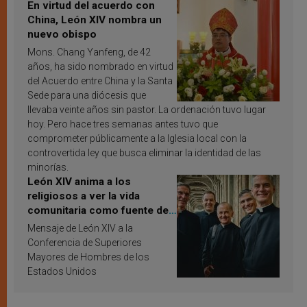
En virtud del acuerdo con
China, León XIV nombra un
nuevo obispo
Mons. Chang Yanfeng, de 42
años, ha sido nombrado en virtud
del Acuerdo entre China y la Santa
Sede para una diócesis que
llevaba veinte años sin pastor. La ordenación tuvo lugar
hoy. Pero hace tres semanas antes tuvo que
comprometer públicamente a la Iglesia local con la
controvertida ley que busca eliminar la identidad de las
minorías.
León XIV anima a los
religiosos a ver la vida
comunitaria como fuente de
inspiración y santificación
Mensaje de León XIV a la
Conferencia de Superiores
Mayores de Hombres de los
Estados Unidos