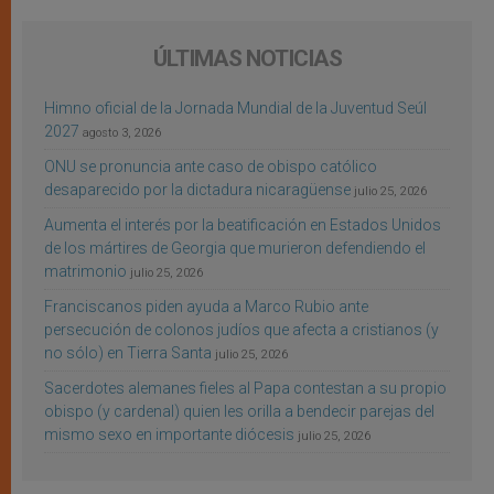
ÚLTIMAS NOTICIAS
Himno oficial de la Jornada Mundial de la Juventud Seúl
2027
agosto 3, 2026
ONU se pronuncia ante caso de obispo católico
desaparecido por la dictadura nicaragüense
julio 25, 2026
Aumenta el interés por la beatificación en Estados Unidos
de los mártires de Georgia que murieron defendiendo el
matrimonio
julio 25, 2026
Franciscanos piden ayuda a Marco Rubio ante
persecución de colonos judíos que afecta a cristianos (y
no sólo) en Tierra Santa
julio 25, 2026
Sacerdotes alemanes fieles al Papa contestan a su propio
obispo (y cardenal) quien les orilla a bendecir parejas del
mismo sexo en importante diócesis
julio 25, 2026