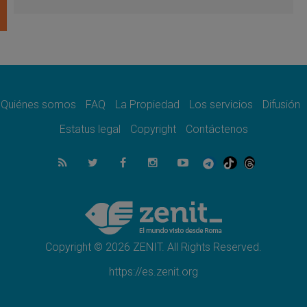
León XIV visitará el Santuario de la Madre
del Buen Consejo de Genazzano
07.08.2026
Filipinas: el Vicariato Apostólico de Calapán
se convierte en diócesis
07.08.2026
Honduras: Los desplazados invisibles de una
crisis olvidada
Quiénes somos
FAQ
La Propiedad
Los servicios
Difusión
07.08.2026
Bokalic: "En Argentina el Papa León señalará
Estatus legal
Copyright
Contáctenos
el compromiso del cristiano"
07.08.2026
La matanza de niños en Gaza no cesa: 300
muertos en 300 días
07.08.2026
Tagle: La guerra desfigura el mundo, solo la
revelación de Dios lo transfigura
Copyright © 2026 ZENIT. All Rights Reserved.
https://es.zenit.org