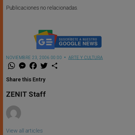
Publicaciones no relacionadas.
NOVIEMBRE 23, 2006 00:00
ARTE Y CULTURA
W
M
F
T
S
h
e
a
w
h
a
s
c
i
a
t
s
e
t
r
Share this Entry
s
e
b
t
e
A
n
o
e
p
g
o
r
ZENIT Staff
p
e
k
r
View all articles