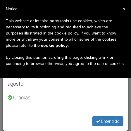
ES
Notice
×
x
Aviso importante
This website or its third party tools use cookies, which are
necessary to its functioning and required to achieve the
Del 27 de julio al 7 de agosto haremos la pausa
purposes illustrated in the cookie policy. If you want to know
anual, aprovechando que en el periodo de verano
more or withdraw your consent to all or some of the cookies,
please refer to the
cookie policy
.
se generan menos informaciones y también el
consumo de las mismas disminuye.
By closing this banner, scrolling this page, clicking a link or
continuing to browse otherwise, you agree to the use of cookies.
Retomamos el trabajo ordinario de las ediciones
en inglés y español de ZENIT el lunes 10 de
agosto.
Gracias.
Entendido