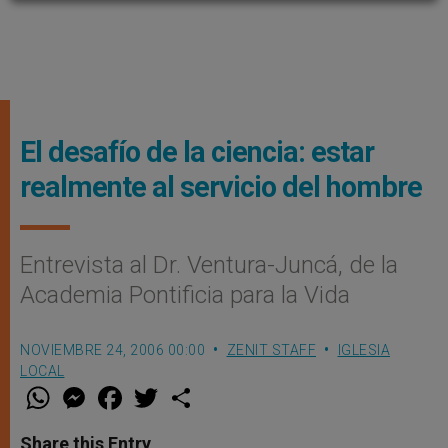
El desafío de la ciencia: estar
realmente al servicio del hombre
Entrevista al Dr. Ventura-Juncá, de la
Academia Pontificia para la Vida
NOVIEMBRE 24, 2006 00:00
ZENIT STAFF
IGLESIA
LOCAL
W
M
F
T
S
h
e
a
w
h
a
s
c
i
a
t
s
e
t
r
Share this Entry