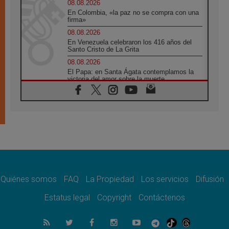
08.08.2026
En Colombia, «la paz no se compra con una
firma»
08.08.2026
En Venezuela celebraron los 416 años del
Santo Cristo de La Grita
08.08.2026
El Papa: en Santa Ágata contemplamos la
victoria del amor sobre la muerte
08.08.2026
León XIV visitará el Santuario de la Madre
del Buen Consejo de Genazzano
07.08.2026
Filipinas: el Vicariato Apostólico de Calapán
se convierte en diócesis
07.08.2026
Honduras: Los desplazados invisibles de una
crisis olvidada
Quiénes somos
FAQ
La Propiedad
Los servicios
Difusión
07.08.2026
Bokalic: "En Argentina el Papa León señalará
Estatus legal
Copyright
Contáctenos
el compromiso del cristiano"
07.08.2026
La matanza de niños en Gaza no cesa: 300
muertos en 300 días