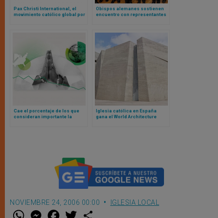
Pax Christi International, el
Obispos alemanes sostienen
movimiento católico global por
encuentro con representantes
la paz, celebra 80 años
del Papa para debatir
tendiendo puentes hacia el
“Conferencia Sinodal” y otros
mañana
temas ideológicos
Cae el porcentaje de los que
Iglesia católica en España
consideran importante la
gana el World Architecture
religión en su vida, según
Festival al mejor edificio del
estudio estadounidense
mundo
NOVIEMBRE 24, 2006 00:00
IGLESIA LOCAL
W
M
F
T
S