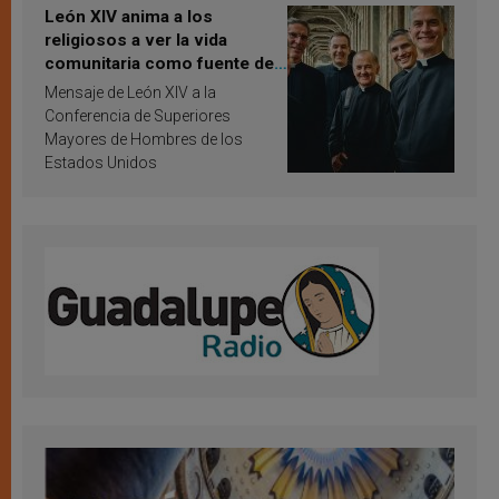
León XIV anima a los
religiosos a ver la vida
comunitaria como fuente de
inspiración y santificación
Mensaje de León XIV a la
Conferencia de Superiores
Mayores de Hombres de los
Estados Unidos