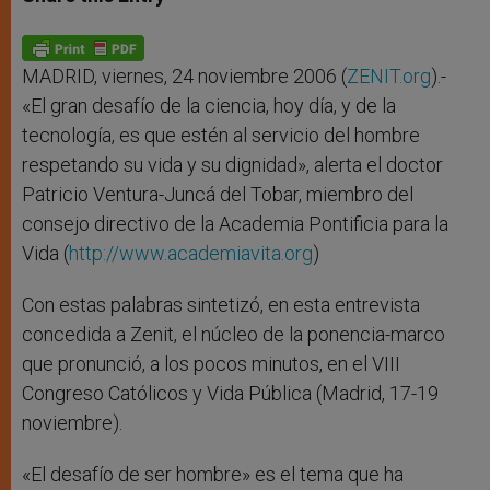
s
e
b
t
e
A
n
o
e
p
g
o
r
p
e
k
r
MADRID, viernes, 24 noviembre 2006 (
ZENIT.org
).-
«El gran desafío de la ciencia, hoy día, y de la
tecnología, es que estén al servicio del hombre
respetando su vida y su dignidad», alerta el doctor
Patricio Ventura-Juncá del Tobar, miembro del
consejo directivo de la Academia Pontificia para la
Vida (
http://www.academiavita.org
)
Con estas palabras sintetizó, en esta entrevista
concedida a Zenit, el núcleo de la ponencia-marco
que pronunció, a los pocos minutos, en el VIII
Congreso Católicos y Vida Pública (Madrid, 17-19
noviembre).
«El desafío de ser hombre» es el tema que ha