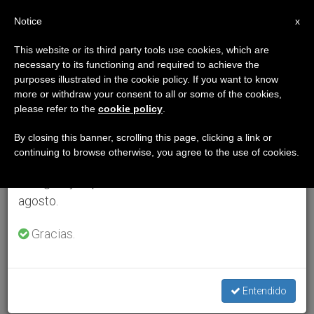
ES
Notice
×
x
Aviso importante
This website or its third party tools use cookies, which are
necessary to its functioning and required to achieve the
Del 27 de julio al 7 de agosto haremos la pausa
purposes illustrated in the cookie policy. If you want to know
anual, aprovechando que en el periodo de verano
more or withdraw your consent to all or some of the cookies,
please refer to the
cookie policy
.
se generan menos informaciones y también el
consumo de las mismas disminuye.
By closing this banner, scrolling this page, clicking a link or
continuing to browse otherwise, you agree to the use of cookies.
Retomamos el trabajo ordinario de las ediciones
en inglés y español de ZENIT el lunes 10 de
agosto.
Gracias.
Entendido