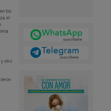
en los
za, el
e
anima
 y otro
cieron
A