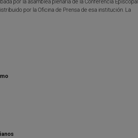
obada por la asamblea plenaria de la Conferencia Episcopa
stribuido por la Oficina de Prensa de esa institución. La
ismo
tianos