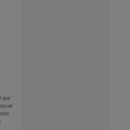
l que
pecial
mente
n