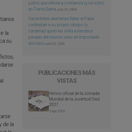
judíos que afecta a cristianos (y no sólo)
en Tierra Santa
julio 25, 2026
tianos.
Sacerdotes alemanes fieles al Papa
contestan a su propio obispo (y
cardenal) quien les orilla a bendecir
e la
parejas del mismo sexo en importante
nca su
diócesis
julio 25, 2026
lictos;
odarse
PUBLICACIONES MÁS
VISTAS
al
Himno oficial de la Jornada
Mundial de la Juventud Seúl
2027
3 Ago 2026
zarse
y de la