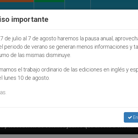
IGLESIA Y MUNDO
DOCUMENTOS
DONATIVOS
iso importante
7 de julio al 7 de agosto haremos la pausa anual, aprovec
el periodo de verano se generan menos informaciones y t
umo de las mismas disminuye.
amos el trabajo ordinario de las ediciones en inglés y es
l lunes 10 de agosto.
as.
En
os judíos que afecta a cristianos (y no sólo) en Tier