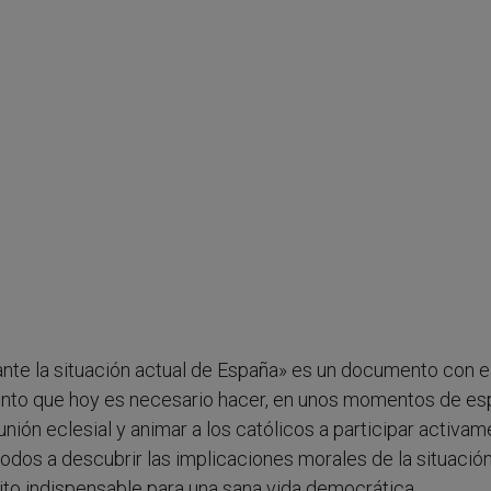
ante la situación actual de España» es un documento con e
iento que hoy es necesario hacer, en unos momentos de es
nión eclesial y animar a los católicos a participar activa
 todos a descubrir las implicaciones morales de la situació
sito indispensable para una sana vida democrática.