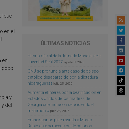
el que
o en el
l.
ÚLTIMAS NOTICIAS
Himno oficial de la Jornada Mundial de la
a en
Juventud Seúl 2027
agosto 3, 2026
a poco
ONU se pronuncia ante caso de obispo
católico desaparecido por la dictadura
nicaragüense
julio 25, 2026
Aumenta el interés por la beatificación en
ncia y
Estados Unidos de los mártires de
 y del
Georgia que murieron defendiendo el
matrimonio
julio 25, 2026
Franciscanos piden ayuda a Marco
Rubio ante persecución de colonos