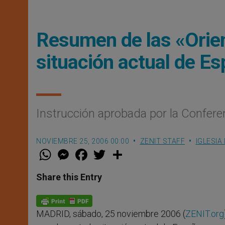
Resumen de las «Orien
situación actual de E
Instrucción aprobada por la Confere
NOVIEMBRE 25, 2006 00:00
ZENIT STAFF
IGLESIA
W
M
F
T
S
h
e
a
w
h
a
s
c
i
a
t
s
e
t
r
Share this Entry
s
e
b
t
e
A
n
o
e
p
g
o
r
p
e
k
MADRID, sábado, 25 noviembre 2006 (
ZENIT.org
r