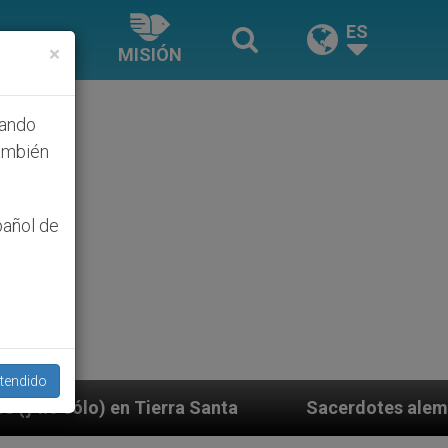
ES
×
MISIÓN
hando
ambién
pañol de
tendido
ra Santa
Sacerdotes alemanes fieles al Papa con