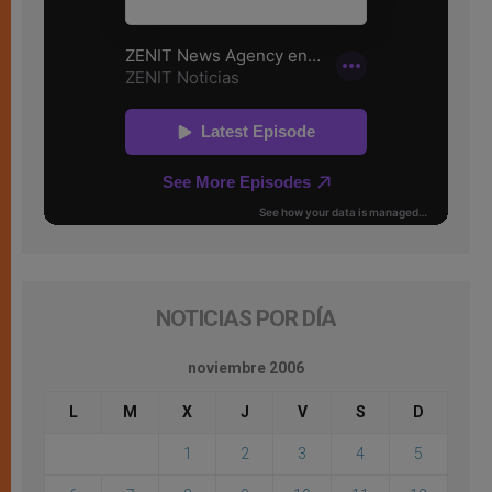
NOTICIAS POR DÍA
noviembre 2006
L
M
X
J
V
S
D
1
2
3
4
5