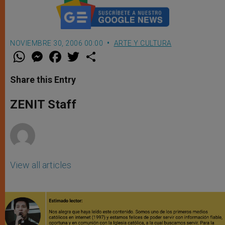
NOVIEMBRE 30, 2006 00:00
ARTE Y CULTURA
W
M
F
T
S
h
e
a
w
h
a
s
c
i
a
t
s
e
t
r
Share this Entry
s
e
b
t
e
A
n
o
e
p
g
o
r
ZENIT Staff
p
e
k
r
View all articles