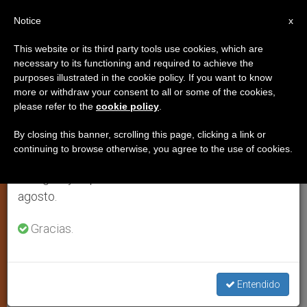
ES
Notice
×
x
Aviso importante
This website or its third party tools use cookies, which are
necessary to its functioning and required to achieve the
Del 27 de julio al 7 de agosto haremos la pausa
purposes illustrated in the cookie policy. If you want to know
Llamamiento de los obispos de
anual, aprovechando que en el periodo de verano
more or withdraw your consent to all or some of the cookies,
please refer to the
cookie policy
.
se generan menos informaciones y también el
Oaxaca y Chiapas
consumo de las mismas disminuye.
By closing this banner, scrolling this page, clicking a link or
continuing to browse otherwise, you agree to the use of cookies.
Retomamos el trabajo ordinario de las ediciones
«No podemos permanecer indiferentes
en inglés y español de ZENIT el lunes 10 de
ante tanto sufrimiento»
agosto.
NOVIEMBRE 30, 2006 00:00
ZENIT STAFF
ARTE Y
Gracias.
CULTURA
W
M
F
T
S
h
e
a
w
h
a
s
c
i
a
t
s
e
t
r
Entendido
Share this Entry
s
e
b
t
e