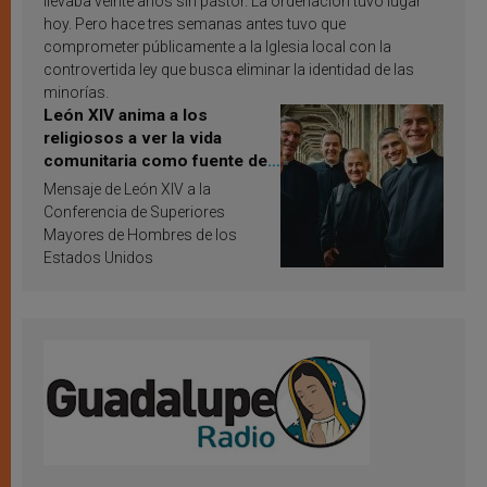
llevaba veinte años sin pastor. La ordenación tuvo lugar
hoy. Pero hace tres semanas antes tuvo que
comprometer públicamente a la Iglesia local con la
controvertida ley que busca eliminar la identidad de las
minorías.
León XIV anima a los
religiosos a ver la vida
comunitaria como fuente de
inspiración y santificación
Mensaje de León XIV a la
Conferencia de Superiores
Mayores de Hombres de los
Estados Unidos