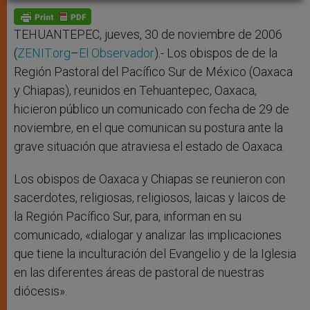
A
n
o
e
p
g
o
r
p
e
k
r
TEHUANTEPEC, jueves, 30 de noviembre de 2006
(
ZENIT.org
–
El Observador
).- Los obispos de de la
Región Pastoral del Pacífico Sur de México (Oaxaca
y Chiapas), reunidos en Tehuantepec, Oaxaca,
hicieron público un comunicado con fecha de 29 de
noviembre, en el que comunican su postura ante la
grave situación que atraviesa el estado de Oaxaca.
Los obispos de Oaxaca y Chiapas se reunieron con
sacerdotes, religiosas, religiosos, laicas y laicos de
la Región Pacífico Sur, para, informan en su
comunicado, «dialogar y analizar las implicaciones
que tiene la inculturación del Evangelio y de la Iglesia
en las diferentes áreas de pastoral de nuestras
diócesis».