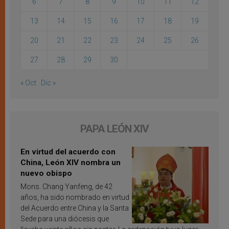
6
7
8
9
10
11
12
13
14
15
16
17
18
19
20
21
22
23
24
25
26
27
28
29
30
« Oct
Dic »
PAPA LEÓN XIV
En virtud del acuerdo con
China, León XIV nombra un
nuevo obispo
Mons. Chang Yanfeng, de 42
años, ha sido nombrado en virtud
del Acuerdo entre China y la Santa
Sede para una diócesis que