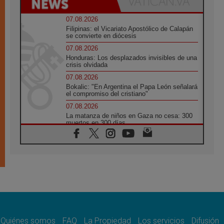
07.08.2026
Filipinas: el Vicariato Apostólico de Calapán
se convierte en diócesis
07.08.2026
Honduras: Los desplazados invisibles de una
crisis olvidada
07.08.2026
Bokalic: "En Argentina el Papa León señalará
el compromiso del cristiano"
07.08.2026
La matanza de niños en Gaza no cesa: 300
muertos en 300 días
07.08.2026
Tagle: La guerra desfigura el mundo, solo la
revelación de Dios lo transfigura
07.08.2026
Presentada la Trienal de Arte de las
Universidades Católicas: «Exercises in
Empathy»
07.08.2026
Fortunatus Nwachukwu: la comunicación
como misión al servicio del Evangelio
Quiénes somos
FAQ
La Propiedad
Los servicios
Difusión