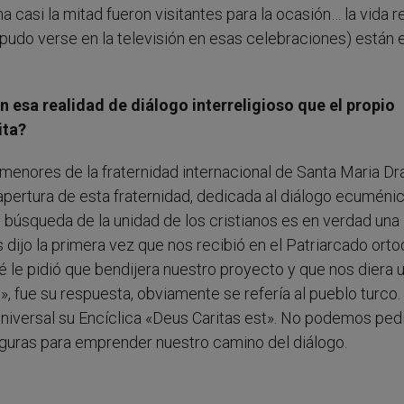
a casi la mitad fueron visitantes para la ocasión… la vida r
pudo verse en la televisión en esas celebraciones) están 
 esa realidad de diálogo interreligioso que el propio
ita?
 menores de la fraternidad internacional de Santa Maria Dra
a apertura de esta fraternidad, dedicada al diálogo ecuméni
en búsqueda de la unidad de los cristianos es en verdad una
 dijo la primera vez que nos recibió en el Patriarcado orto
 le pidió que bendijera nuestro proyecto y que nos diera 
, fue su respuesta, obviamente se refería al pueblo turco.
 universal su Encíclica «Deus Caritas est». No podemos ped
eguras para emprender nuestro camino del diálogo.