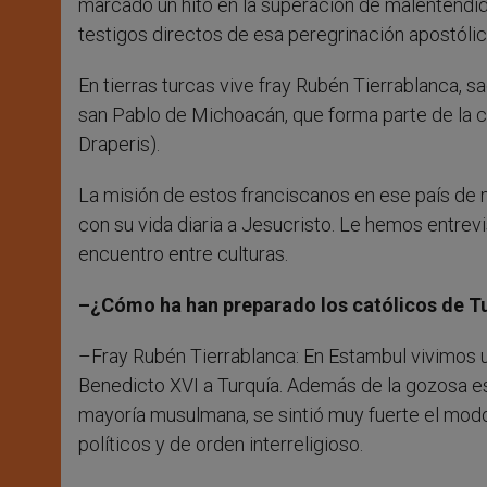
marcado un hito en la superación de malentendid
testigos directos de esa peregrinación apostólic
En tierras turcas vive fray Rubén Tierrablanca, 
san Pablo de Michoacán, que forma parte de la c
Draperis).
La misión de estos franciscanos en ese país de 
con su vida diaria a Jesucristo. Le hemos entre
encuentro entre culturas.
–¿Cómo ha han preparado los católicos de Tur
–Fray Rubén Tierrablanca: En Estambul vivimos un
Benedicto XVI a Turquía. Además de la gozosa es
mayoría musulmana, se sintió muy fuerte el modo
políticos y de orden interreligioso.