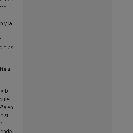
smo.
n y la
n
ncipios
ita a
a la
quiel
eña en
on su
on
seado