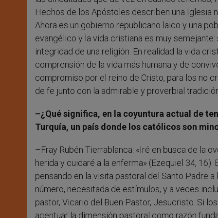
Hechos de los Apóstoles describen una Iglesia n
Ahora es un gobierno republicano laico y una po
evangélico y la vida cristiana es muy semejante: 
integridad de una religión. En realidad la vida cris
comprensión de la vida más humana y de convivenc
compromiso por el reino de Cristo, para los no cri
de fe junto con la admirable y proverbial tradici
–¿Qué significa, en la coyuntura actual de tens
Turquía, un país donde los católicos son min
–Fray Rubén Tierrablanca: «Iré en busca de la ove
herida y cuidaré a la enferma» (Ezequiel 34, 16)
pensando en la visita pastoral del Santo Padre a
número, necesitada de estímulos, y a veces incl
pastor, Vicario del Buen Pastor, Jesucristo. Si 
acentuar la dimensión pastoral como razón funda