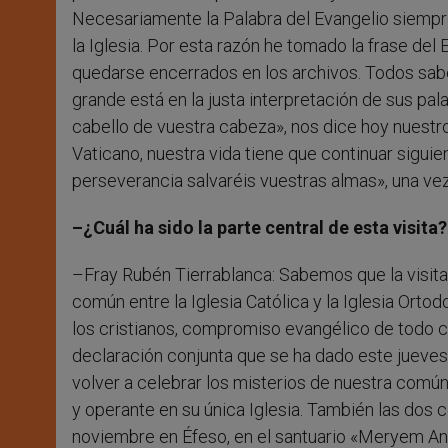
Necesariamente la Palabra del Evangelio siempre
la Iglesia. Por esta razón he tomado la frase de
quedarse encerrados en los archivos. Todos sabe
grande está en la justa interpretación de sus pa
cabello de vuestra cabeza», nos dice hoy nuestro
Vaticano, nuestra vida tiene que continuar sigu
perseverancia salvaréis vuestras almas», una ve
–¿Cuál ha sido la parte central de esta visita?
–Fray Rubén Tierrablanca: Sabemos que la visit
común entre la Iglesia Católica y la Iglesia Ort
los cristianos, compromiso evangélico de todo c
declaración conjunta que se ha dado este jueves,
volver a celebrar los misterios de nuestra común f
y operante en su única Iglesia. También las dos 
noviembre en Éfeso, en el santuario «Meryem Ana