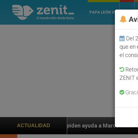
PAPA LEÓN XIV
ROMA
Av
Del 2
que en 
el cons
Retom
ZENIT e
Graci
s piden ayuda a Marco Rubio ante persecución de colon
ACTUALIDAD