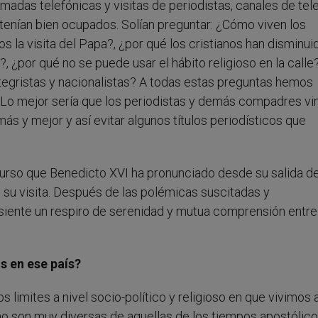
adas telefónicas y visitas de periodistas, canales de tele
s tenían bien ocupados. Solían preguntar: ¿Cómo viven los
os la visita del Papa?, ¿por qué los cristianos han disminui
?, ¿por qué no se puede usar el hábito religioso en la calle?
ntegristas y nacionalistas? A todas estas preguntas hemos
. Lo mejor sería que los periodistas y demás compadres vi
ás y mejor y así evitar algunos títulos periodísticos que
scurso que Benedicto XVI ha pronunciado desde su salida 
e su visita. Después de las polémicas suscitadas y
 siente un respiro de serenidad y mutua comprensión entre
s en ese país?
s limites a nivel socio-político y religioso en que vivimos 
no son muy diversas de aquellas de los tiempos apostólico