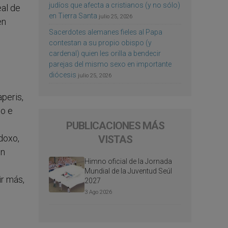
judíos que afecta a cristianos (y no sólo)
eal de
en Tierra Santa
julio 25, 2026
en
Sacerdotes alemanes fieles al Papa
contestan a su propio obispo (y
cardenal) quien les orilla a bendecir
parejas del mismo sexo en importante
diócesis
julio 25, 2026
peris,
co e
PUBLICACIONES MÁS
doxo,
VISTAS
un
Himno oficial de la Jornada
Mundial de la Juventud Seúl
ir más,
2027
3 Ago 2026