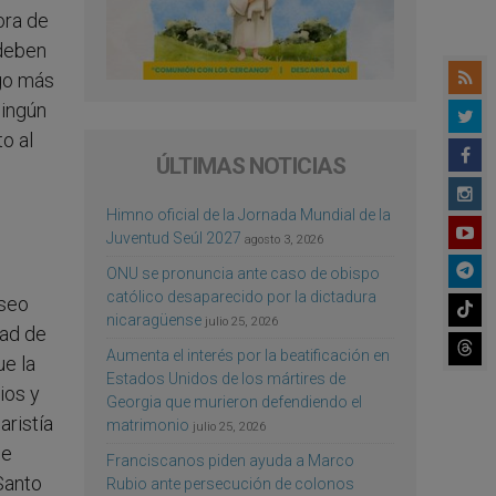
ora de
 deben
sgo más
ningún
o al
ÚLTIMAS NOTICIAS
Himno oficial de la Jornada Mundial de la
Juventud Seúl 2027
agosto 3, 2026
ONU se pronuncia ante caso de obispo
católico desaparecido por la dictadura
eseo
nicaragüense
julio 25, 2026
dad de
Aumenta el interés por la beatificación en
e la
Estados Unidos de los mártires de
ios y
Georgia que murieron defendiendo el
aristía
matrimonio
julio 25, 2026
de
Franciscanos piden ayuda a Marco
Santo
Rubio ante persecución de colonos