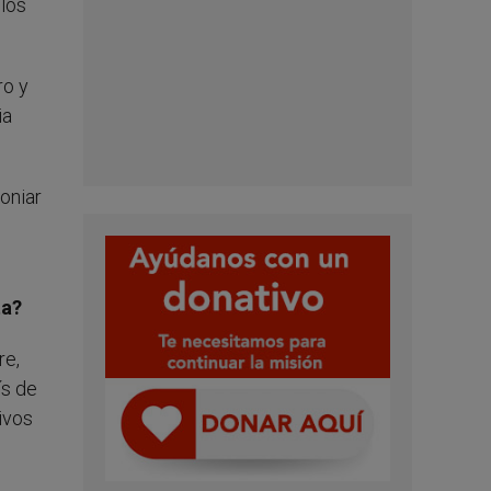
los
ro y
ia
oniar
ta?
re,
ís de
ivos