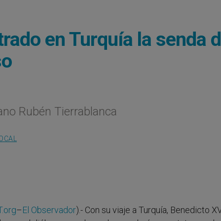
rado en Turquía la senda d
so
cano Rubén Tierrablanca
LOCAL
.org
–
El Observador
).- Con su viaje a Turquía, Benedicto X