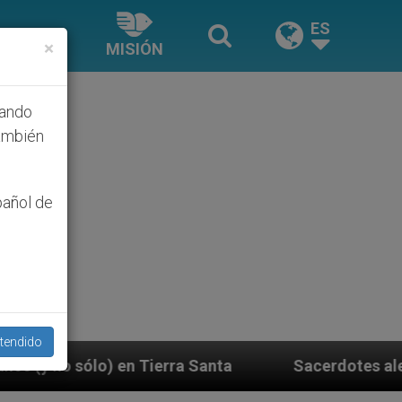
ES
×
MISIÓN
hando
ambién
pañol de
tendido
ra Santa
Sacerdotes alemanes fieles al Papa con