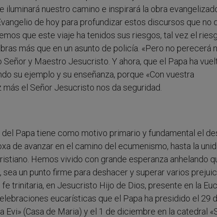
 iluminará nuestro camino e inspirará la obra evangelizad
l Evangelio de hoy para profundizar estos discursos que no
mos que este viaje ha tenidos sus riesgos, tal vez el rie
labras más que en un asunto de policía. «Pero no perecerá 
 Señor y Maestro Jesucristo. Y ahora, que el Papa ha vuelt
iendo su ejemplo y su enseñanza, porque «Con vuestra
z más el Señor Jesucristo nos da seguridad.
a del Papa tiene como motivo primario y fundamental el d
odoxa de avanzar en el camino del ecumenismo, hasta la uni
ristiano. Hemos vivido con grande esperanza anhelando qu
 sea un punto firme para deshacer y superar varios prejuic
e trinitaria, en Jesucristo Hijo de Dios, presente en la Euc
celebraciones eucarísticas que el Papa ha presidido el 29 
 Evi» (Casa de Maria) y el 1 de diciembre en la catedral «