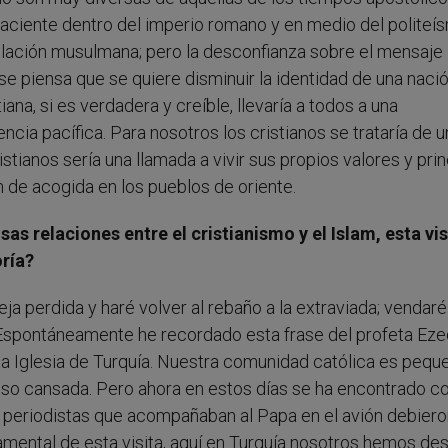
aciente dentro del imperio romano y en medio del politeí
blación musulmana; pero la desconfianza sobre el mensaje
se piensa que se quiere disminuir la identidad de una nació
tiana, si es verdadera y creíble, llevaría a todos a una
ia pacífica. Para nosotros los cristianos se trataría de u
stianos sería una llamada a vivir sus propios valores y pri
ón de acogida en los pueblos de oriente.
as relaciones entre el cristianismo y el Islam, esta vis
oría?
ja perdida y haré volver al rebaño a la extraviada; vendaré 
. Espontáneamente he recordado esta frase del profeta Eze
 la Iglesia de Turquía. Nuestra comunidad católica es pequ
uso cansada. Pero ahora en estos días se ha encontrado c
los periodistas que acompañaban al Papa en el avión debier
mental de esta visita, aquí en Turquía nosotros hemos de