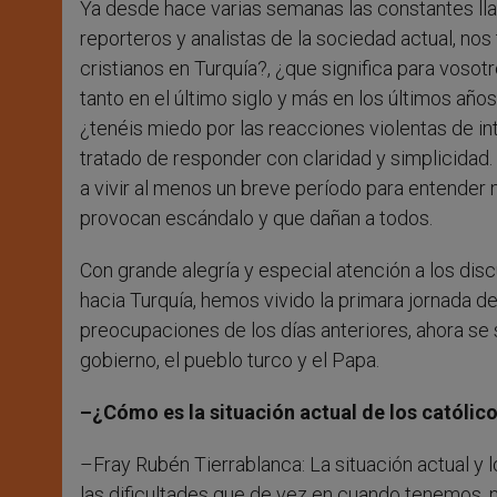
Ya desde hace varias semanas las constantes llam
reporteros y analistas de la sociedad actual, no
cristianos en Turquía?, ¿que significa para vosotr
tanto en el último siglo y más en los últimos años
¿tenéis miedo por las reacciones violentas de i
tratado de responder con claridad y simplicidad
a vivir al menos un breve período para entender m
provocan escándalo y que dañan a todos.
Con grande alegría y especial atención a los di
hacia Turquía, hemos vivido la primara jornada d
preocupaciones de los días anteriores, ahora se
gobierno, el pueblo turco y el Papa.
–¿Cómo es la situación actual de los católico
–Fray Rubén Tierrablanca: La situación actual y lo
las dificultades que de vez en cuando tenemos, 