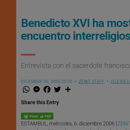
Benedicto XVI ha most
encuentro interreligio
Entrevista con el sacerdote francis
DICIEMBRE 06, 2006 00:00
ZENIT STAFF
IGLESIA 
W
M
F
T
S
h
e
a
w
h
a
s
c
i
a
t
s
e
t
r
Share this Entry
s
e
b
t
e
A
n
o
e
p
g
o
r
p
e
k
ESTAMBUL, miércoles, 6, diciembre 2006 (
ZENIT
r