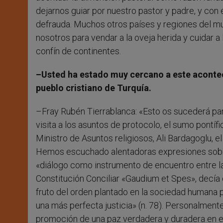
dejarnos guiar por nuestro pastor y padre, y con 
defrauda. Muchos otros países y regiones del mun
nosotros para vendar a la oveja herida y cuidar a 
confín de continentes.
–Usted ha estado muy cercano a este acontec
pueblo cristiano de Turquía.
–Fray Rubén Tierrablanca: «Esto os sucederá par
visita a los asuntos de protocolo, el sumo pontíf
Ministro de Asuntos religiosos, Ali Bardagoglu, 
Hemos escuchado alentadoras expresiones sobre la
«diálogo como instrumento de encuentro entre las 
Constitución Conciliar «Gaudium et Spes», decía 
fruto del orden plantado en la sociedad humana 
una más perfecta justicia» (n. 78). Personalmen
promoción de una paz verdadera y duradera en e