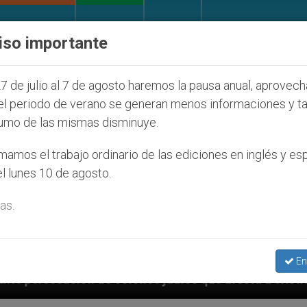
IGLESIA Y MUNDO
DOCUMENTOS
DONATIVOS
iso importante
7 de julio al 7 de agosto haremos la pausa anual, aprovec
el periodo de verano se generan menos informaciones y t
umo de las mismas disminuye.
amos el trabajo ordinario de las ediciones en inglés y es
l lunes 10 de agosto.
as.
En
os judíos que afecta a cristianos (y no sólo) en Tier