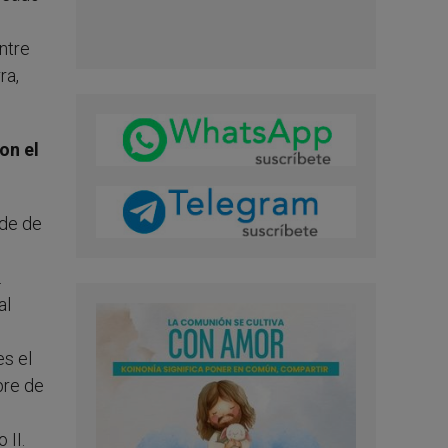
ntre
ra,
on el
rde de
.
al
es el
pre de
 II.