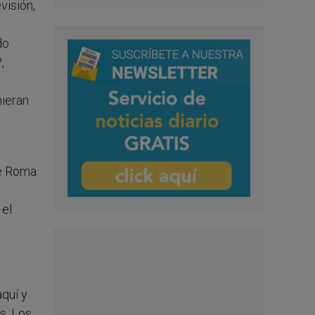
visión,
do
,
nieran
de Roma
 el
aquí y
s. Los