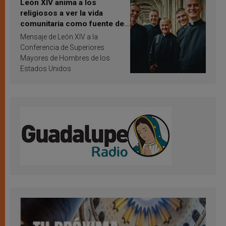
León XIV anima a los
religiosos a ver la vida
comunitaria como fuente de
inspiración y santificación
Mensaje de León XIV a la
Conferencia de Superiores
Mayores de Hombres de los
Estados Unidos