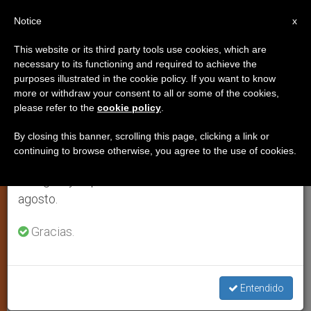
ES
Notice
×
x
Aviso importante
This website or its third party tools use cookies, which are
necessary to its functioning and required to achieve the
Del 27 de julio al 7 de agosto haremos la pausa
purposes illustrated in the cookie policy. If you want to know
El patriarca ortodoxo de Moscú
anual, aprovechando que en el periodo de verano
more or withdraw your consent to all or some of the cookies,
please refer to the
cookie policy
.
se generan menos informaciones y también el
reconoce la labor de Ayuda a la
consumo de las mismas disminuye.
Iglesia Necesitada
By closing this banner, scrolling this page, clicking a link or
continuing to browse otherwise, you agree to the use of cookies.
Retomamos el trabajo ordinario de las ediciones
en inglés y español de ZENIT el lunes 10 de
MOSCÚ, jueves, 22 febrero 2007
agosto.
(
ZENIT.org
).- El Patriarca de Moscú y
Gracias.
de la Iglesia ruso-ortodoxa, Alejo II, ha
felicitado al presidente Ayuda a la
Iglesia Necesitada (AIN), Hans Peter
Entendido
Röthlin, por el sexagésimo aniversario