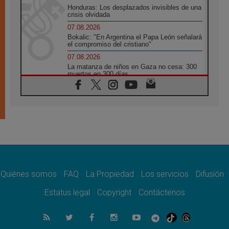
Honduras: Los desplazados invisibles de una
crisis olvidada
07.08.2026
Bokalic: "En Argentina el Papa León señalará
el compromiso del cristiano"
07.08.2026
La matanza de niños en Gaza no cesa: 300
muertos en 300 días
07.08.2026
Tagle: La guerra desfigura el mundo, solo la
revelación de Dios lo transfigura
07.08.2026
Presentada la Trienal de Arte de las
Universidades Católicas: «Exercises in
Empathy»
07.08.2026
Fortunatus Nwachukwu: la comunicación
como misión al servicio del Evangelio
Quiénes somos
FAQ
La Propiedad
Los servicios
Difusión
07.08.2026
Estatus legal
Copyright
Contáctenos
SIGNIS 2026, dar voz a las religiosas en el
espacio público
07.08.2026
Lanzan un proyecto de empoderamiento