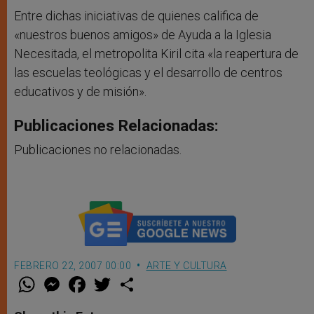
Entre dichas iniciativas de quienes califica de
«nuestros buenos amigos» de Ayuda a la Iglesia
Necesitada, el metropolita Kiril cita «la reapertura de
las escuelas teológicas y el desarrollo de centros
educativos y de misión».
Publicaciones Relacionadas:
Publicaciones no relacionadas.
FEBRERO 22, 2007 00:00
ARTE Y CULTURA
W
M
F
T
S
h
e
a
w
h
a
s
c
i
a
t
s
e
t
r