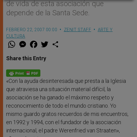
de vida de esta asociación que
depende de la Santa Sede.
FEBRERO 22, 2007 00:00
ZENIT STAFF
ARTE Y
CULTURA
W
M
F
T
S
h
e
a
w
h
a
s
c
i
a
t
s
e
t
r
Share this Entry
s
e
b
t
e
A
n
o
e
p
g
o
r
p
e
k
r
«Con la ayuda desinteresada que presta a la Iglesia
que atraviesa una situación material difícil, la
asociación se ha ganado el máximo respeto y
reconocimiento de todo el mundo cristiano. Yo
mismo guardo gratos recuerdos de mis encuentros,
en 1992 y 1994, con el fundador de la asociación
internacional, el padre Werenfried van Straaten»,