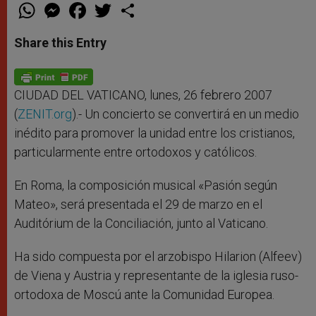
W
M
F
T
S
h
e
a
w
h
a
s
c
i
a
t
s
e
t
r
Share this Entry
s
e
b
t
e
A
n
o
e
p
g
o
r
p
e
k
r
CIUDAD DEL VATICANO, lunes, 26 febrero 2007
(
ZENIT.org
).- Un concierto se convertirá en un medio
inédito para promover la unidad entre los cristianos,
particularmente entre ortodoxos y católicos.
En Roma, la composición musical «Pasión según
Mateo», será presentada el 29 de marzo en el
Auditórium de la Conciliación, junto al Vaticano.
Ha sido compuesta por el arzobispo Hilarion (Alfeev)
de Viena y Austria y representante de la iglesia ruso-
ortodoxa de Moscú ante la Comunidad Europea.