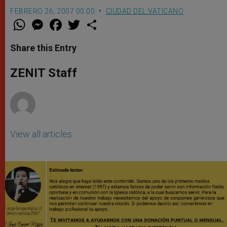
FEBRERO 26, 2007 00:00
CIUDAD DEL VATICANO
W
M
F
T
S
h
e
a
w
h
a
s
c
i
a
t
s
e
t
r
Share this Entry
s
e
b
t
e
A
n
o
e
p
g
o
r
ZENIT Staff
p
e
k
r
View all articles