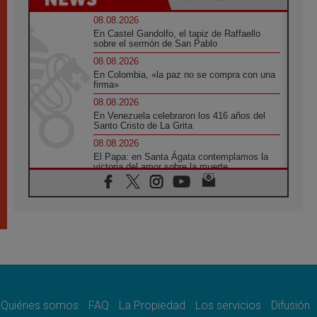
08.08.2026
En Castel Gandolfo, el tapiz de Raffaello
sobre el sermón de San Pablo
08.08.2026
En Colombia, «la paz no se compra con una
firma»
08.08.2026
En Venezuela celebraron los 416 años del
Santo Cristo de La Grita
08.08.2026
El Papa: en Santa Ágata contemplamos la
victoria del amor sobre la muerte
08.08.2026
León XIV visitará el Santuario de la Madre
del Buen Consejo de Genazzano
07.08.2026
Filipinas: el Vicariato Apostólico de Calapán
se convierte en diócesis
07.08.2026
Honduras: Los desplazados invisibles de una
crisis olvidada
Quiénes somos
FAQ
La Propiedad
Los servicios
Difusión
07.08.2026