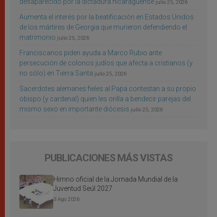
desaparecido por la dictadura nicaragüense
julio 25, 2026
Aumenta el interés por la beatificación en Estados Unidos
de los mártires de Georgia que murieron defendiendo el
matrimonio
julio 25, 2026
Franciscanos piden ayuda a Marco Rubio ante
persecución de colonos judíos que afecta a cristianos (y
no sólo) en Tierra Santa
julio 25, 2026
Sacerdotes alemanes fieles al Papa contestan a su propio
obispo (y cardenal) quien les orilla a bendecir parejas del
mismo sexo en importante diócesis
julio 25, 2026
PUBLICACIONES MÁS VISTAS
Himno oficial de la Jornada Mundial de la
Juventud Seúl 2027
3 Ago 2026