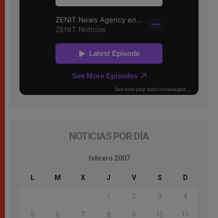
NOTICIAS POR DÍA
febrero 2007
L
M
X
J
V
S
D
1
2
3
4
5
6
7
8
9
10
11