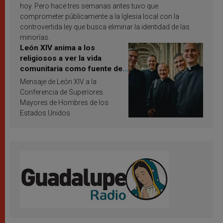
hoy. Pero hace tres semanas antes tuvo que
comprometer públicamente a la Iglesia local con la
controvertida ley que busca eliminar la identidad de las
minorías.
León XIV anima a los
religiosos a ver la vida
comunitaria como fuente de
inspiración y santificación
Mensaje de León XIV a la
Conferencia de Superiores
Mayores de Hombres de los
Estados Unidos