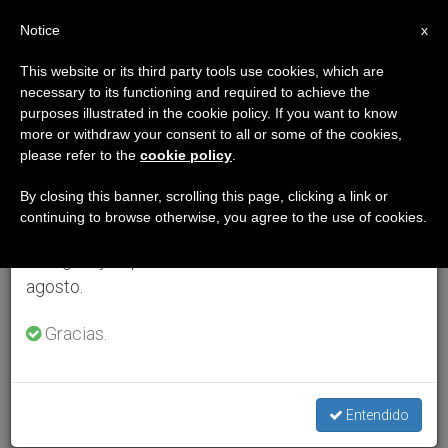
ES
Notice
×
x
Aviso importante
This website or its third party tools use cookies, which are
necessary to its functioning and required to achieve the
Del 27 de julio al 7 de agosto haremos la pausa
purposes illustrated in the cookie policy. If you want to know
anual, aprovechando que en el periodo de verano
more or withdraw your consent to all or some of the cookies,
please refer to the
cookie policy
.
se generan menos informaciones y también el
consumo de las mismas disminuye.
By closing this banner, scrolling this page, clicking a link or
continuing to browse otherwise, you agree to the use of cookies.
Retomamos el trabajo ordinario de las ediciones
en inglés y español de ZENIT el lunes 10 de
agosto.
Gracias.
Entendido