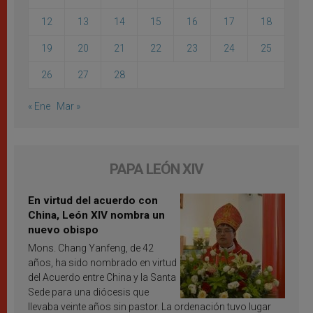
12
13
14
15
16
17
18
19
20
21
22
23
24
25
26
27
28
« Ene
Mar »
PAPA LEÓN XIV
En virtud del acuerdo con
China, León XIV nombra un
nuevo obispo
Mons. Chang Yanfeng, de 42
años, ha sido nombrado en virtud
del Acuerdo entre China y la Santa
Sede para una diócesis que
llevaba veinte años sin pastor. La ordenación tuvo lugar