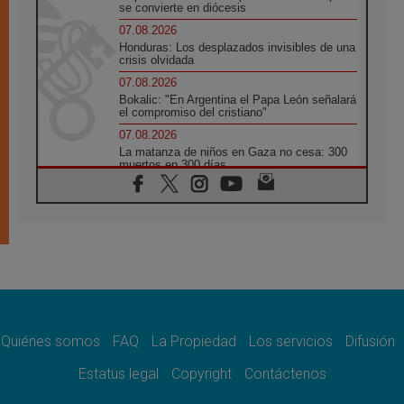
se convierte en diócesis
07.08.2026
Honduras: Los desplazados invisibles de una
crisis olvidada
07.08.2026
Bokalic: "En Argentina el Papa León señalará
el compromiso del cristiano"
07.08.2026
La matanza de niños en Gaza no cesa: 300
muertos en 300 días
07.08.2026
Tagle: La guerra desfigura el mundo, solo la
revelación de Dios lo transfigura
07.08.2026
Presentada la Trienal de Arte de las
Universidades Católicas: «Exercises in
Empathy»
07.08.2026
Fortunatus Nwachukwu: la comunicación
como misión al servicio del Evangelio
Quiénes somos
FAQ
La Propiedad
Los servicios
Difusión
07.08.2026
Estatus legal
Copyright
Contáctenos
SIGNIS 2026, dar voz a las religiosas en el
espacio público