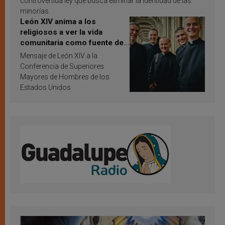
controvertida ley que busca eliminar la identidad de las
minorías.
León XIV anima a los
religiosos a ver la vida
comunitaria como fuente de
inspiración y santificación
Mensaje de León XIV a la
Conferencia de Superiores
Mayores de Hombres de los
Estados Unidos