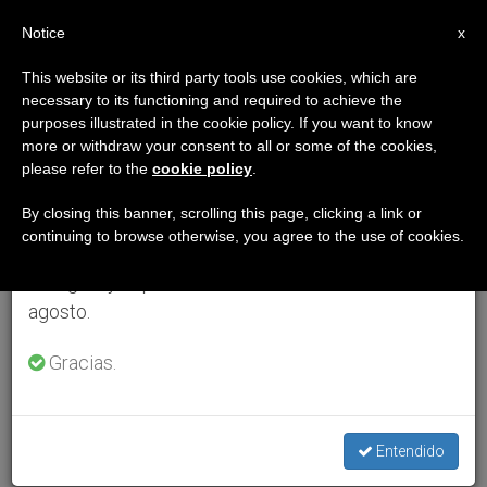
ES
Notice
×
x
Aviso importante
This website or its third party tools use cookies, which are
necessary to its functioning and required to achieve the
Del 27 de julio al 7 de agosto haremos la pausa
purposes illustrated in the cookie policy. If you want to know
anual, aprovechando que en el periodo de verano
more or withdraw your consent to all or some of the cookies,
please refer to the
cookie policy
.
se generan menos informaciones y también el
consumo de las mismas disminuye.
By closing this banner, scrolling this page, clicking a link or
continuing to browse otherwise, you agree to the use of cookies.
Retomamos el trabajo ordinario de las ediciones
en inglés y español de ZENIT el lunes 10 de
agosto.
Gracias.
Entendido