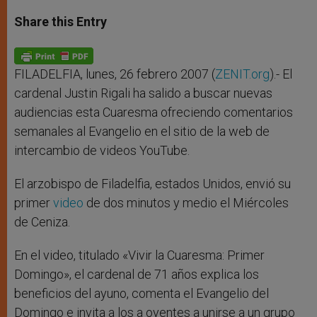
a
s
c
i
a
t
s
e
t
r
Share this Entry
s
e
b
t
e
A
n
o
e
p
g
o
r
p
e
k
r
FILADELFIA, lunes, 26 febrero 2007 (
ZENIT.org
).- El
cardenal Justin Rigali ha salido a buscar nuevas
audiencias esta Cuaresma ofreciendo comentarios
semanales al Evangelio en el sitio de la web de
intercambio de videos YouTube.
El arzobispo de Filadelfia, estados Unidos, envió su
primer
video
de dos minutos y medio el Miércoles
de Ceniza.
En el video, titulado «Vivir la Cuaresma: Primer
Domingo», el cardenal de 71 años explica los
beneficios del ayuno, comenta el Evangelio del
Domingo e invita a los a oyentes a unirse a un grupo