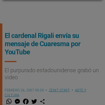
El cardenal Rigali envía su
mensaje de Cuaresma por
YouTube
El purpurado estadounidense grabó un
video
FEBRERO 26, 2007 00:00
ZENIT STAFF
ARTE Y
CULTURA
W
M
F
T
S
h
e
a
w
h