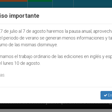
IGLESIA Y MUNDO
DOCUMENTOS
DONATIVOS
iso importante
7 de julio al 7 de agosto haremos la pausa anual, aprovec
el periodo de verano se generan menos informaciones y t
umo de las mismas disminuye.
amos el trabajo ordinario de las ediciones en inglés y es
l lunes 10 de agosto.
as.
En
íos que afecta a cristianos (y no sólo) en Tierra San