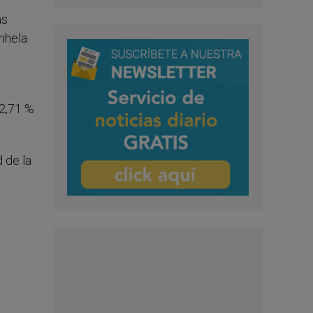
as
anhela
 2,71 %
d de la