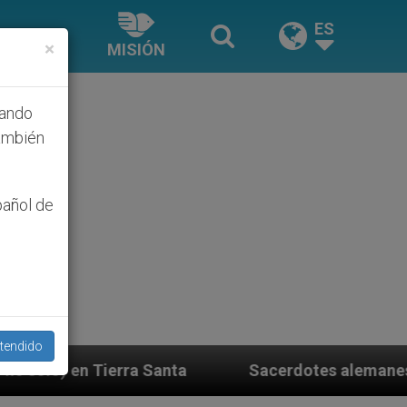
ES
×
MISIÓN
hando
ambién
pañol de
tendido
ta
Sacerdotes alemanes fieles al Papa contesta