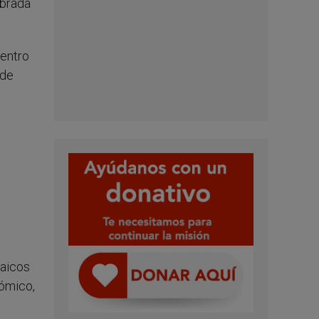
ebrada
uentro
 de
laicos
nómico,