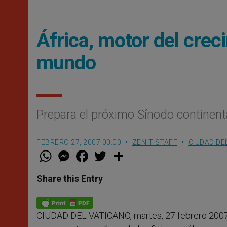
África, motor del creci
mundo
Prepara el próximo Sínodo continent
FEBRERO 27, 2007 00:00
ZENIT STAFF
CIUDAD DE
W
M
F
T
S
h
e
a
w
h
a
s
c
i
a
t
s
e
t
r
Share this Entry
s
e
b
t
e
A
n
o
e
p
g
o
r
p
e
k
CIUDAD DEL VATICANO, martes, 27 febrero 2007
r