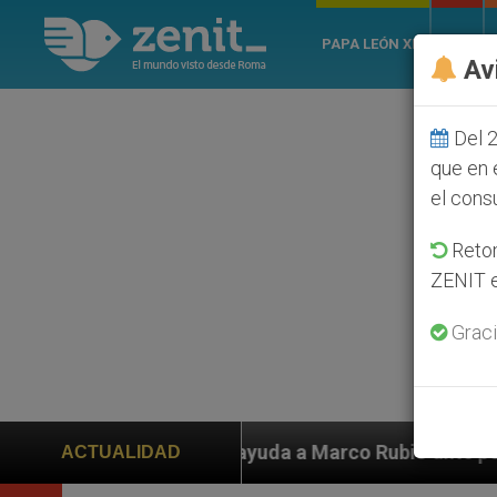
PAPA LEÓN XIV
ROMA
Av
Del 2
que en 
el cons
Retom
ZENIT e
Graci
n ayuda a Marco Rubio ante persecución de colonos jud
ACTUALIDAD