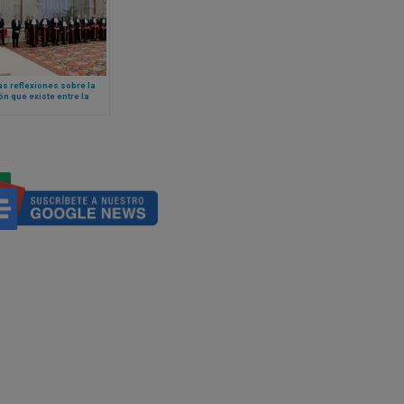
s reflexiones sobre la
ón que existe entre la
stración de justicia y el
de la unidad, según el
León XIV