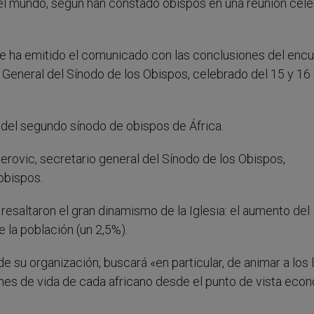
 el mundo, según han constado obispos en una reunión cel
de ha emitido el comunicado con las conclusiones del enc
a General del Sínodo de los Obispos, celebrado del 15 y 16
 del segundo sínodo de obispos de África.
Eterovic, secretario general del Sínodo de los Obispos,
obispos.
esaltaron el gran dinamismo de la Iglesia: el aumento del
 la población (un 2,5%).
 su organización, buscará «en particular, de animar a los 
es de vida de cada africano desde el punto de vista eco