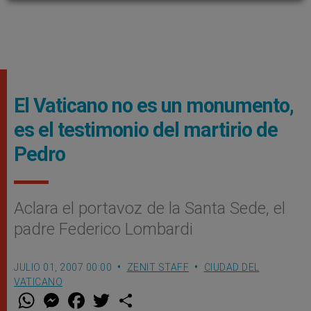
El Vaticano no es un monumento,
es el testimonio del martirio de
Pedro
Aclara el portavoz de la Santa Sede, el
padre Federico Lombardi
JULIO 01, 2007 00:00
ZENIT STAFF
CIUDAD DEL
VATICANO
W
M
F
T
S
h
e
a
w
h