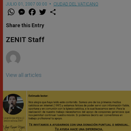
JULIO 01, 2007 00:00
CIUDAD DEL VATICANO
W
M
F
T
S
h
e
a
w
h
a
s
c
i
a
t
s
e
t
r
Share this Entry
s
e
b
t
e
A
n
o
e
p
g
o
r
ZENIT Staff
p
e
k
r
View all articles