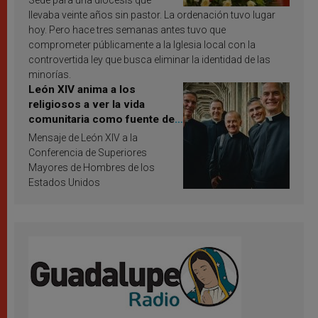
Sede para una diócesis que
llevaba veinte años sin pastor. La ordenación tuvo lugar
hoy. Pero hace tres semanas antes tuvo que
comprometer públicamente a la Iglesia local con la
controvertida ley que busca eliminar la identidad de las
minorías.
León XIV anima a los
religiosos a ver la vida
comunitaria como fuente de
inspiración y santificación
Mensaje de León XIV a la
Conferencia de Superiores
Mayores de Hombres de los
Estados Unidos