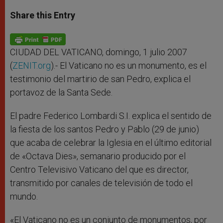
a
s
c
i
a
t
s
e
t
r
Share this Entry
s
e
b
t
e
A
n
o
e
p
g
o
r
p
e
k
r
CIUDAD DEL VATICANO, domingo, 1 julio 2007
(
ZENIT.org
).- El Vaticano no es un monumento, es el
testimonio del martirio de san Pedro, explica el
portavoz de la Santa Sede.
El padre Federico Lombardi S.I. explica el sentido de
la fiesta de los santos Pedro y Pablo (29 de junio)
que acaba de celebrar la Iglesia en el último editorial
de «Octava Dies», semanario producido por el
Centro Televisivo Vaticano del que es director,
transmitido por canales de televisión de todo el
mundo.
«El Vaticano no es un conjunto de monumentos, por