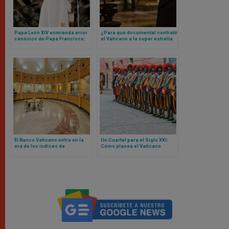
Papa León XIV enmienda error
¿Para qué documental contrató
canónico de Papa Francisco:
el Vaticano a la super estrella
ahora sí cualquier mujer (o
de Hollywood Chris Pratt? Esto
laico) podrá ser gobernador
es todo lo que se sabe
del Vaticano
El Banco Vaticano entra en la
Un Cuartel para el Siglo XXI:
era de los índices de
Cómo planea el Vaticano
referencia basados ​​en la fe
reconstruir la sede de la
Guardia Suiza