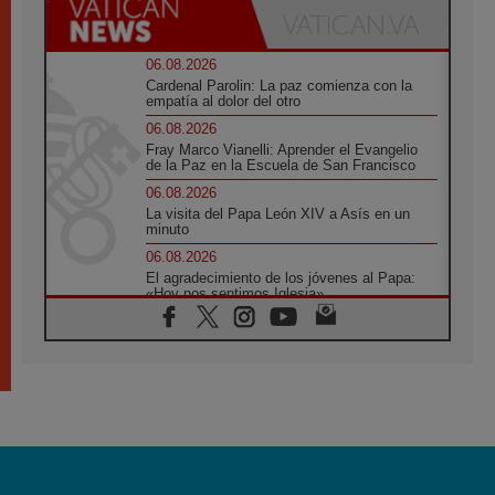
06.08.2026
Cardenal Parolin: La paz comienza con la
empatía al dolor del otro
06.08.2026
Fray Marco Vianelli: Aprender el Evangelio
de la Paz en la Escuela de San Francisco
06.08.2026
La visita del Papa León XIV a Asís en un
minuto
06.08.2026
El agradecimiento de los jóvenes al Papa:
«Hoy nos sentimos Iglesia»
06.08.2026
Líbano: Reanudan los coloquios en Roma en
medio de tensiones y ataques en el sur del
país
06.08.2026
Hiroshima y Nagasaki, 81 años después.
Comienzan "Diez Días Oración por la Paz"
06.08.2026
Pizzaballa en Asís: los cristianos quieren