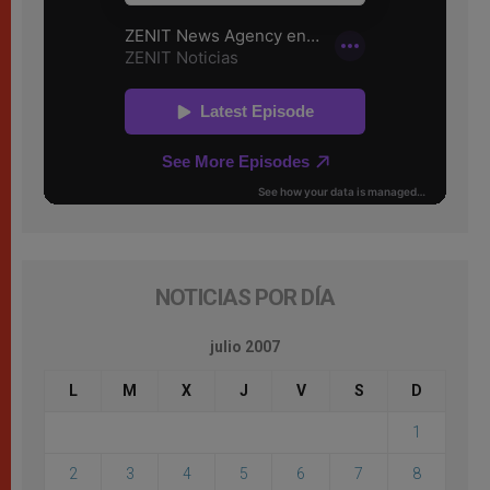
NOTICIAS POR DÍA
julio 2007
L
M
X
J
V
S
D
1
2
3
4
5
6
7
8