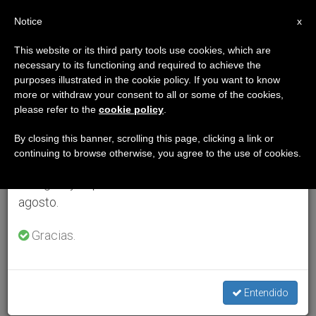
ES
Notice
×
x
Aviso importante
This website or its third party tools use cookies, which are
necessary to its functioning and required to achieve the
Del 27 de julio al 7 de agosto haremos la pausa
purposes illustrated in the cookie policy. If you want to know
anual, aprovechando que en el periodo de verano
more or withdraw your consent to all or some of the cookies,
please refer to the
cookie policy
.
se generan menos informaciones y también el
consumo de las mismas disminuye.
By closing this banner, scrolling this page, clicking a link or
continuing to browse otherwise, you agree to the use of cookies.
Retomamos el trabajo ordinario de las ediciones
en inglés y español de ZENIT el lunes 10 de
agosto.
Gracias.
Entendido