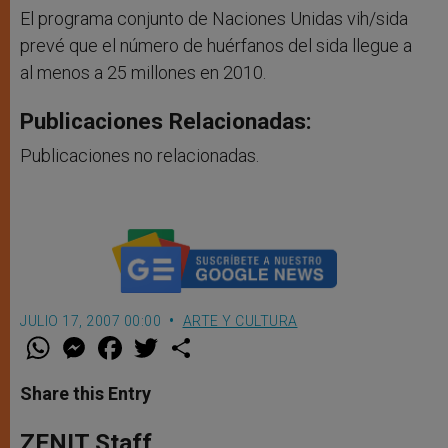
El programa conjunto de Naciones Unidas vih/sida
prevé que el número de huérfanos del sida llegue a
al menos a 25 millones en 2010.
Publicaciones Relacionadas:
Publicaciones no relacionadas.
JULIO 17, 2007 00:00
ARTE Y CULTURA
W
M
F
T
S
h
e
a
w
h
a
s
c
i
a
t
s
e
t
r
Share this Entry
s
e
b
t
e
A
n
o
e
p
g
o
r
ZENIT Staff