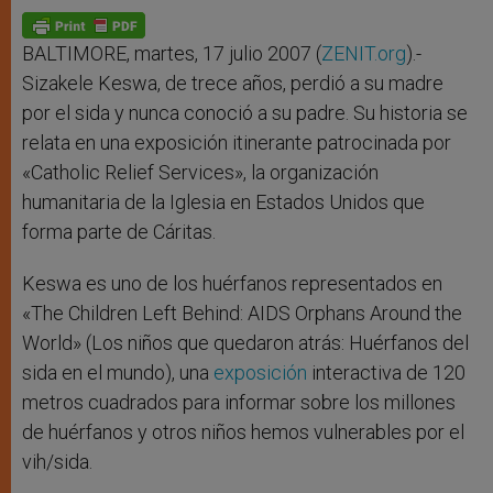
A
n
o
e
p
g
o
r
p
e
k
r
BALTIMORE, martes, 17 julio 2007 (
ZENIT.org
).-
Sizakele Keswa, de trece años, perdió a su madre
por el sida y nunca conoció a su padre. Su historia se
relata en una exposición itinerante patrocinada por
«Catholic Relief Services», la organización
humanitaria de la Iglesia en Estados Unidos que
forma parte de Cáritas.
Keswa es uno de los huérfanos representados en
«The Children Left Behind: AIDS Orphans Around the
World» (Los niños que quedaron atrás: Huérfanos del
sida en el mundo), una
exposición
interactiva de 120
metros cuadrados para informar sobre los millones
de huérfanos y otros niños hemos vulnerables por el
vih/sida.