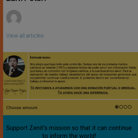
p
e
k
r
View all articles