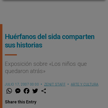
Huérfanos del sida comparten
sus historias
Exposición sobre «Los niños que
quedaron atrás»
JULIO 17, 2007 00:00
ZENIT STAFF
ARTE Y CULTURA
W
M
F
T
S
h
e
a
w
h
a
s
c
i
a
t
s
e
t
r
Share this Entry
s
e
b
t
e