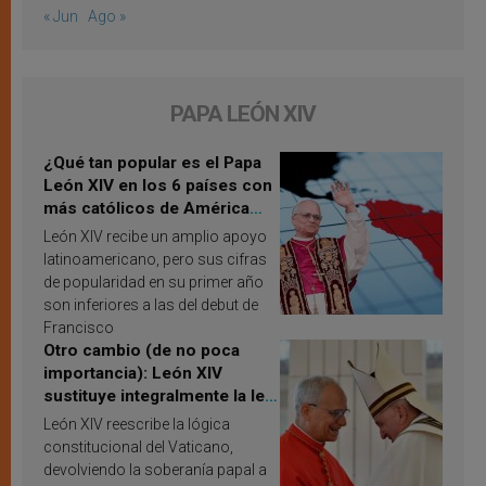
« Jun
Ago »
PAPA LEÓN XIV
¿Qué tan popular es el Papa
León XIV en los 6 países con
más católicos de América
Latina en 2026? Publican
León XIV recibe un amplio apoyo
resultados de investigación
latinoamericano, pero sus cifras
de popularidad en su primer año
son inferiores a las del debut de
Francisco
Otro cambio (de no poca
importancia): León XIV
sustituye integralmente la ley
vaticana de Papa Francisco
León XIV reescribe la lógica
constitucional del Vaticano,
devolviendo la soberanía papal a