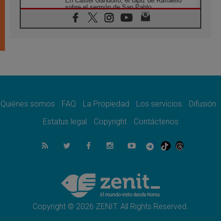
En Castel Gandolfo, el tapiz de Raffaello
sobre el sermón de San Pablo
08.08.2026
En Colombia, «la paz no se compra con una
firma»
08.08.2026
En Venezuela celebraron los 416 años del
Santo Cristo de La Grita
08.08.2026
El Papa: en Santa Ágata contemplamos la
victoria del amor sobre la muerte
Quiénes somos
FAQ
La Propiedad
Los servicios
Difusión
08.08.2026
León XIV visitará el Santuario de la Madre
Estatus legal
Copyright
Contáctenos
del Buen Consejo de Genazzano
07.08.2026
Filipinas: el Vicariato Apostólico de Calapán
se convierte en diócesis
07.08.2026
Honduras: Los desplazados invisibles de una
crisis olvidada
Copyright © 2026 ZENIT. All Rights Reserved.