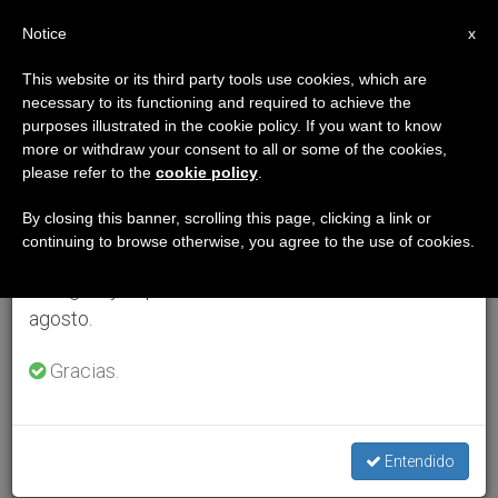
ES
Notice
×
x
Aviso importante
This website or its third party tools use cookies, which are
necessary to its functioning and required to achieve the
Del 27 de julio al 7 de agosto haremos la pausa
purposes illustrated in the cookie policy. If you want to know
anual, aprovechando que en el periodo de verano
more or withdraw your consent to all or some of the cookies,
please refer to the
cookie policy
.
se generan menos informaciones y también el
consumo de las mismas disminuye.
By closing this banner, scrolling this page, clicking a link or
continuing to browse otherwise, you agree to the use of cookies.
Retomamos el trabajo ordinario de las ediciones
en inglés y español de ZENIT el lunes 10 de
agosto.
Gracias.
Entendido