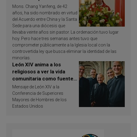
Mons. Chang Yanfeng, de 42
años, ha sido nombrado en virtud
del Acuerdo entre China y la Santa
Sede para una diócesis que
llevaba veinte años sin pastor. La ordenación tuvo lugar
hoy. Pero hace tres semanas antes tuvo que
comprometer públicamente a la Iglesia local con la
controvertida ley que busca eliminar la identidad de las
minorías.
León XIV anima a los
religiosos a ver la vida
comunitaria como fuente
de inspiración y
Mensaje de León XIV a la
santificación
Conferencia de Superiores
Mayores de Hombres de los
Estados Unidos