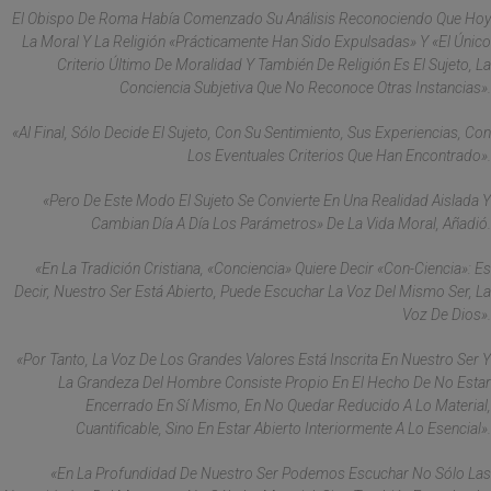
El Obispo De Roma Había Comenzado Su Análisis Reconociendo Que Hoy
La Moral Y La Religión «prácticamente Han Sido Expulsadas» Y «el Único
Criterio Último De Moralidad Y También De Religión Es El Sujeto, La
Conciencia Subjetiva Que No Reconoce Otras Instancias».
«Al Final, Sólo Decide El Sujeto, Con Su Sentimiento, Sus Experiencias, Con
Los Eventuales Criterios Que Han Encontrado».
«Pero De Este Modo El Sujeto Se Convierte En Una Realidad Aislada Y
Cambian Día A Día Los Parámetros» De La Vida Moral, Añadió.
«En La Tradición Cristiana, «conciencia» Quiere Decir «con-Ciencia»: Es
Decir, Nuestro Ser Está Abierto, Puede Escuchar La Voz Del Mismo Ser, La
Voz De Dios».
«Por Tanto, La Voz De Los Grandes Valores Está Inscrita En Nuestro Ser Y
La Grandeza Del Hombre Consiste Propio En El Hecho De No Estar
Encerrado En Sí Mismo, En No Quedar Reducido A Lo Material,
Cuantificable, Sino En Estar Abierto Interiormente A Lo Esencial».
«En La Profundidad De Nuestro Ser Podemos Escuchar No Sólo Las