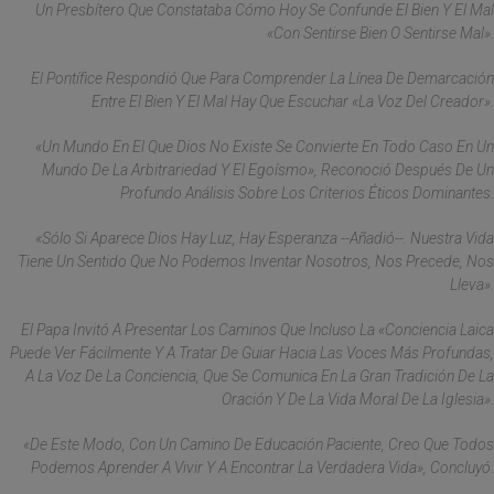
Un Presbítero Que Constataba Cómo Hoy Se Confunde El Bien Y El Mal
«con Sentirse Bien O Sentirse Mal».
El Pontífice Respondió Que Para Comprender La Línea De Demarcación
Entre El Bien Y El Mal Hay Que Escuchar «la Voz Del Creador».
«Un Mundo En El Que Dios No Existe Se Convierte En Todo Caso En Un
Mundo De La Arbitrariedad Y El Egoísmo», Reconoció Después De Un
Profundo Análisis Sobre Los Criterios Éticos Dominantes.
«Sólo Si Aparece Dios Hay Luz, Hay Esperanza --Añadió--. Nuestra Vida
Tiene Un Sentido Que No Podemos Inventar Nosotros, Nos Precede, Nos
Lleva».
El Papa Invitó A Presentar Los Caminos Que Incluso La «conciencia Laica
Puede Ver Fácilmente Y A Tratar De Guiar Hacia Las Voces Más Profundas,
A La Voz De La Conciencia, Que Se Comunica En La Gran Tradición De La
Oración Y De La Vida Moral De La Iglesia».
«De Este Modo, Con Un Camino De Educación Paciente, Creo Que Todos
Podemos Aprender A Vivir Y A Encontrar La Verdadera Vida», Concluyó.