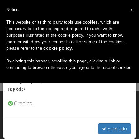
ES
Notice
×
x
Aviso importante
This website or its third party tools use cookies, which are
necessary to its functioning and required to achieve the
Del 27 de julio al 7 de agosto haremos la pausa
DÍA
purposes illustrated in the cookie policy. If you want to know
anual, aprovechando que en el periodo de verano
Julio 26th, 2007
more or withdraw your consent to all or some of the cookies,
please refer to the
cookie policy
.
se generan menos informaciones y también el
consumo de las mismas disminuye.
By closing this banner, scrolling this page, clicking a link or
continuing to browse otherwise, you agree to the use of cookies.
ÚLTIMAS NOTICIAS
Retomamos el trabajo ordinario de las ediciones
en inglés y español de ZENIT el lunes 10 de
agosto.
El Papa ofrece la clave para distinguir el bien del mal
Gracias.
JUL 26, 2007 00:00
ZENIT STAFF
Entendido