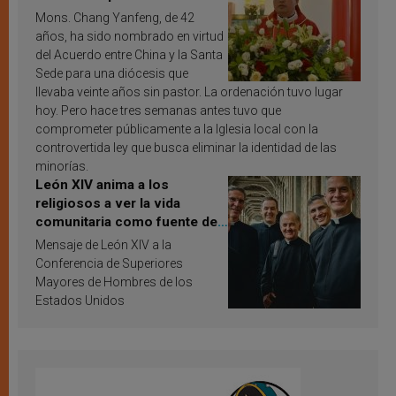
Mons. Chang Yanfeng, de 42
años, ha sido nombrado en virtud
del Acuerdo entre China y la Santa
Sede para una diócesis que
llevaba veinte años sin pastor. La ordenación tuvo lugar
hoy. Pero hace tres semanas antes tuvo que
comprometer públicamente a la Iglesia local con la
controvertida ley que busca eliminar la identidad de las
minorías.
León XIV anima a los
religiosos a ver la vida
comunitaria como fuente de
inspiración y santificación
Mensaje de León XIV a la
Conferencia de Superiores
Mayores de Hombres de los
Estados Unidos