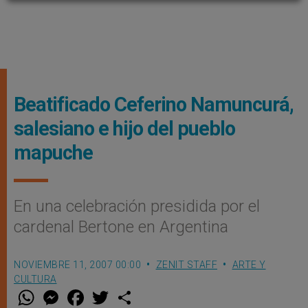
Beatificado Ceferino Namuncurá,
salesiano e hijo del pueblo
mapuche
En una celebración presidida por el
cardenal Bertone en Argentina
NOVIEMBRE 11, 2007 00:00
ZENIT STAFF
ARTE Y
CULTURA
W
M
F
T
S
h
e
a
w
h