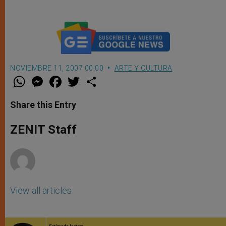
NOVIEMBRE 11, 2007 00:00
ARTE Y CULTURA
W
M
F
T
S
h
e
a
w
h
a
s
c
i
a
t
s
e
t
r
Share this Entry
s
e
b
t
e
A
n
o
e
p
g
o
r
ZENIT Staff
p
e
k
r
View all articles