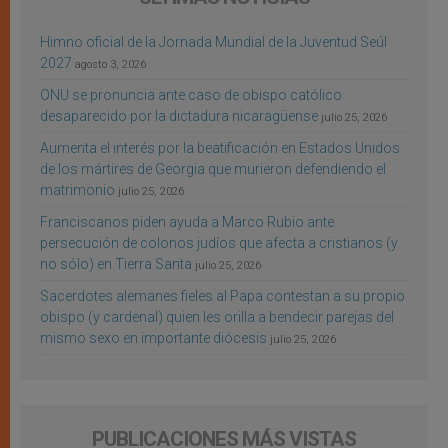
Himno oficial de la Jornada Mundial de la Juventud Seúl
2027
agosto 3, 2026
ONU se pronuncia ante caso de obispo católico
desaparecido por la dictadura nicaragüense
julio 25, 2026
Aumenta el interés por la beatificación en Estados Unidos
de los mártires de Georgia que murieron defendiendo el
matrimonio
julio 25, 2026
Franciscanos piden ayuda a Marco Rubio ante
persecución de colonos judíos que afecta a cristianos (y
no sólo) en Tierra Santa
julio 25, 2026
Sacerdotes alemanes fieles al Papa contestan a su propio
obispo (y cardenal) quien les orilla a bendecir parejas del
mismo sexo en importante diócesis
julio 25, 2026
PUBLICACIONES MÁS VISTAS