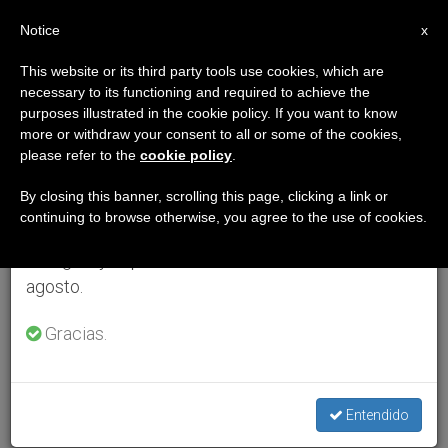
ES
Notice
×
x
Aviso importante
This website or its third party tools use cookies, which are
necessary to its functioning and required to achieve the
Del 27 de julio al 7 de agosto haremos la pausa
purposes illustrated in the cookie policy. If you want to know
anual, aprovechando que en el periodo de verano
more or withdraw your consent to all or some of the cookies,
please refer to the
cookie policy
.
se generan menos informaciones y también el
consumo de las mismas disminuye.
By closing this banner, scrolling this page, clicking a link or
continuing to browse otherwise, you agree to the use of cookies.
Retomamos el trabajo ordinario de las ediciones
en inglés y español de ZENIT el lunes 10 de
agosto.
Gracias.
Entendido