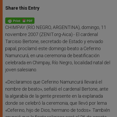
a
s
c
i
a
t
s
e
t
r
Share this Entry
s
e
b
t
e
A
n
o
e
p
g
o
r
p
e
k
r
CHIMPAY (RÍO NEGRO, ARGENTINA), domingo, 11
noviembre 2007 (ZENIT.org-Aica).- El cardenal
Tarcisio Bertone, secretado de Estado y enviado
papal, proclamó este domingo beato a Ceferino
Namuncurá, en una ceremonia de beatificación
celebrada en Chimpay, Río Negro, localidad natal del
joven salesiano.
«Declaramos que Ceferino Namuncurá llevará el
nombre de beato», señaló el cardenal Bertone, ante
la algarabía de la gente presente en la explanada
donde se celebró la ceremonia, que llevó por lema
«Ceferino, hijo de Dios, hermano de todos». También