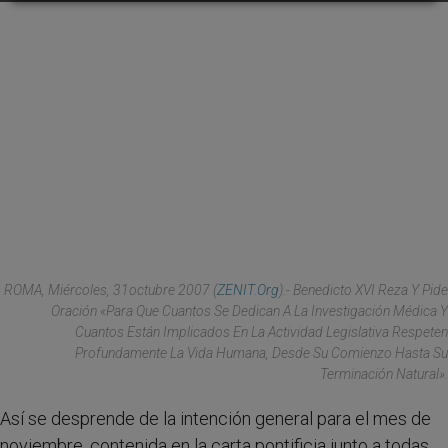
ROMA, Miércoles, 31octubre 2007 (
ZENIT.org
).- Benedicto XVI Reza Y Pide
Oración «para Que Cuantos Se Dedican A La Investigación Médica Y
Cuantos Están Implicados En La Actividad Legislativa Respeten
Profundamente La Vida Humana, Desde Su Comienzo Hasta Su
Terminación Natural».
Así se desprende de la intención general para el mes de
noviembre, contenida en la carta pontificia junto a todas