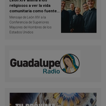
religiosos a ver la vida
comunitaria como fuente
de inspiración y
Mensaje de León XIV a la
santificación
Conferencia de Superiores
Mayores de Hombres de los
Estados Unidos