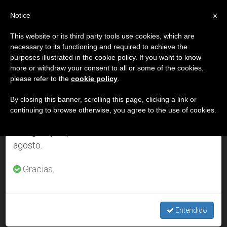
ES
Notice
×
x
Aviso importante
This website or its third party tools use cookies, which are
necessary to its functioning and required to achieve the
Del 27 de julio al 7 de agosto haremos la pausa
MES
purposes illustrated in the cookie policy. If you want to know
anual, aprovechando que en el periodo de verano
Octubre, 2007
more or withdraw your consent to all or some of the cookies,
please refer to the
cookie policy
.
se generan menos informaciones y también el
consumo de las mismas disminuye.
By closing this banner, scrolling this page, clicking a link or
continuing to browse otherwise, you agree to the use of cookies.
ÚLTIMAS NOTICIAS
Retomamos el trabajo ordinario de las ediciones
en inglés y español de ZENIT el lunes 10 de
agosto.
El Papa ora por el respeto de científicos y legisladores por la
vida humana
Gracias.
OCT 31, 2007 00:00
ZENIT STAFF
Entendido