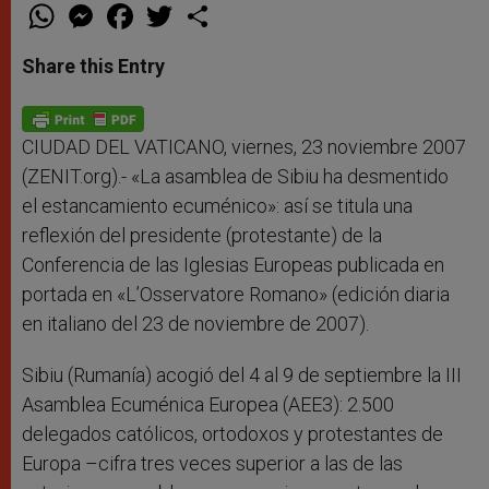
W
M
F
T
S
h
e
a
w
h
a
s
c
i
a
t
s
e
t
r
Share this Entry
s
e
b
t
e
A
n
o
e
p
g
o
r
p
e
k
r
CIUDAD DEL VATICANO, viernes, 23 noviembre 2007
(ZENIT.org).- «La asamblea de Sibiu ha desmentido
el estancamiento ecuménico»: así se titula una
reflexión del presidente (protestante) de la
Conferencia de las Iglesias Europeas publicada en
portada en «L’Osservatore Romano» (edición diaria
en italiano del 23 de noviembre de 2007).
Sibiu (Rumanía) acogió del 4 al 9 de septiembre la III
Asamblea Ecuménica Europea (AEE3): 2.500
delegados católicos, ortodoxos y protestantes de
Europa –cifra tres veces superior a las de las