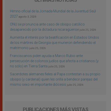
ÚLTIMAS NOTICIAS
Himno oficial de la Jornada Mundial de la Juventud Seúl
2027
agosto 3, 2026
ONU se pronuncia ante caso de obispo católico
desaparecido por la dictadura nicaragüense
julio 25, 2026
Aumenta el interés por la beatificación en Estados Unidos
de los mártires de Georgia que murieron defendiendo el
matrimonio
julio 25, 2026
Franciscanos piden ayuda a Marco Rubio ante
persecución de colonos judíos que afecta a cristianos (y
no sólo) en Tierra Santa
julio 25, 2026
Sacerdotes alemanes fieles al Papa contestan a su propio
obispo (y cardenal) quien les orilla a bendecir parejas del
mismo sexo en importante diócesis
julio 25, 2026
PUBLICACIONES MÁS VISTAS