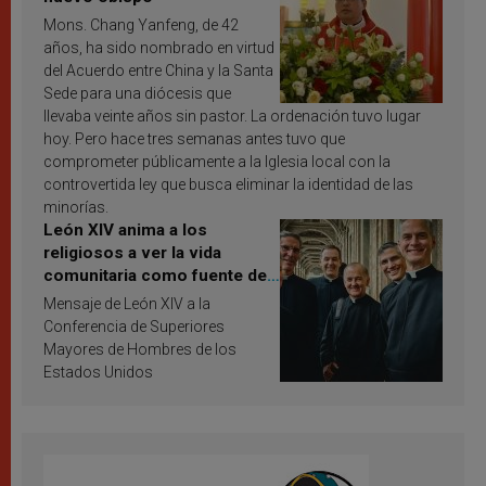
Mons. Chang Yanfeng, de 42
años, ha sido nombrado en virtud
del Acuerdo entre China y la Santa
Sede para una diócesis que
llevaba veinte años sin pastor. La ordenación tuvo lugar
hoy. Pero hace tres semanas antes tuvo que
comprometer públicamente a la Iglesia local con la
controvertida ley que busca eliminar la identidad de las
minorías.
León XIV anima a los
religiosos a ver la vida
comunitaria como fuente de
inspiración y santificación
Mensaje de León XIV a la
Conferencia de Superiores
Mayores de Hombres de los
Estados Unidos