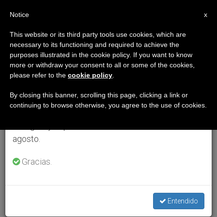
ES
Notice
×
x
Aviso importante
This website or its third party tools use cookies, which are
necessary to its functioning and required to achieve the
Del 27 de julio al 7 de agosto haremos la pausa
purposes illustrated in the cookie policy. If you want to know
anual, aprovechando que en el periodo de verano
more or withdraw your consent to all or some of the cookies,
please refer to the
cookie policy
.
se generan menos informaciones y también el
consumo de las mismas disminuye.
By closing this banner, scrolling this page, clicking a link or
continuing to browse otherwise, you agree to the use of cookies.
Retomamos el trabajo ordinario de las ediciones
en inglés y español de ZENIT el lunes 10 de
agosto.
Gracias.
Entendido