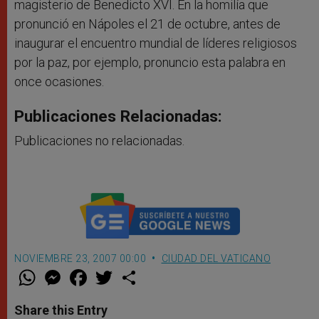
magisterio de Benedicto XVI. En la homilía que
pronunció en Nápoles el 21 de octubre, antes de
inaugurar el encuentro mundial de líderes religiosos
por la paz, por ejemplo, pronuncio esta palabra en
once ocasiones.
Publicaciones Relacionadas:
Publicaciones no relacionadas.
NOVIEMBRE 23, 2007 00:00
CIUDAD DEL VATICANO
W
M
F
T
S
h
e
a
w
h
a
s
c
i
a
t
s
e
t
r
Share this Entry
s
e
b
t
e