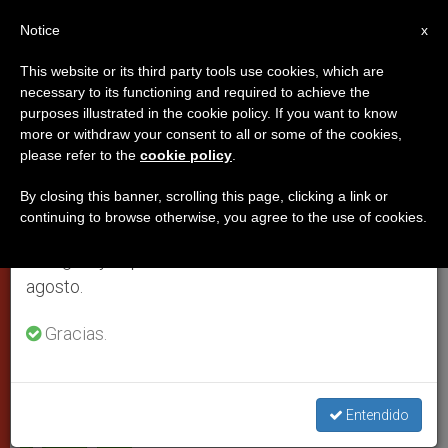
ES
Notice
×
x
Aviso importante
This website or its third party tools use cookies, which are
necessary to its functioning and required to achieve the
Del 27 de julio al 7 de agosto haremos la pausa
purposes illustrated in the cookie policy. If you want to know
«Salvados en la esperanza», la
anual, aprovechando que en el periodo de verano
more or withdraw your consent to all or some of the cookies,
please refer to the
cookie policy
.
se generan menos informaciones y también el
nueva encíclica del Papa
consumo de las mismas disminuye.
By closing this banner, scrolling this page, clicking a link or
continuing to browse otherwise, you agree to the use of cookies.
Retomamos el trabajo ordinario de las ediciones
Podrá leerse el 30 de noviembre
en inglés y español de ZENIT el lunes 10 de
agosto.
NOVIEMBRE 23, 2007 00:00
ZENIT STAFF
CIUDAD DEL
VATICANO
Gracias.
W
M
F
T
S
h
e
a
w
h
a
s
c
i
a
t
s
e
t
r
Share this Entry
s
e
b
t
e
Entendido
A
n
o
e
p
g
o
r