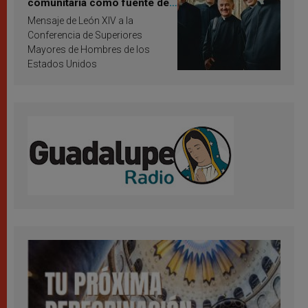
comunitaria como fuente de
inspiración y santificación
Mensaje de León XIV a la
Conferencia de Superiores
Mayores de Hombres de los
Estados Unidos