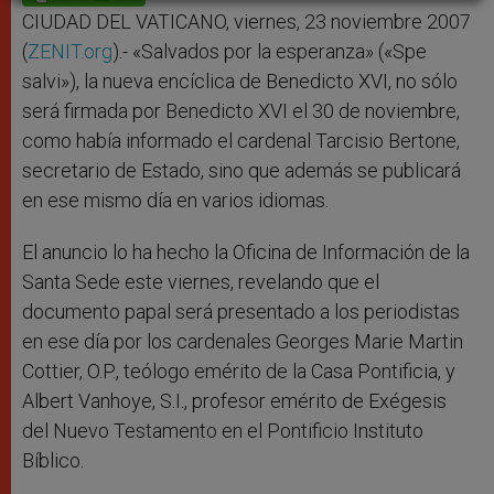
p
e
k
r
CIUDAD DEL VATICANO, viernes, 23 noviembre 2007
(
ZENIT.org
).- «Salvados por la esperanza» («Spe
salvi»), la nueva encíclica de Benedicto XVI, no sólo
será firmada por Benedicto XVI el 30 de noviembre,
como había informado el cardenal Tarcisio Bertone,
secretario de Estado, sino que además se publicará
en ese mismo día en varios idiomas.
El anuncio lo ha hecho la Oficina de Información de la
Santa Sede este viernes, revelando que el
documento papal será presentado a los periodistas
en ese día por los cardenales Georges Marie Martin
Cottier, O.P., teólogo emérito de la Casa Pontificia, y
Albert Vanhoye, S.I., profesor emérito de Exégesis
del Nuevo Testamento en el Pontificio Instituto
Bíblico.