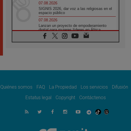
07.08.2026
SIGNIS 2026, dar voz a las religiosas en el
espacio público
07.08.2026
Lanzan un proyecto de empoderamiento
digital para mujeres líderes en África
07.08.2026
Programa oficial del Viaje Apostólico del
Papa León XIV a Francia
07.08.2026
Obispos de Ecuador: El bien de las familias
no admite premuras legislativas
06.08.2026
Cardenal Parolin: La paz comienza con la
empatía al dolor del otro
Quiénes somos
FAQ
La Propiedad
Los servicios
Difusión
06.08.2026
Fray Marco Vianelli: Aprender el Evangelio
Estatus legal
Copyright
Contáctenos
de la Paz en la Escuela de San Francisco
06.08.2026
La visita del Papa León XIV a Asís en un
minuto
06.08.2026
El agradecimiento de los jóvenes al Papa: