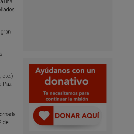
ia una
llados.
e
 gran
s
 etc.)
a Paz
o
Jornada
2 de