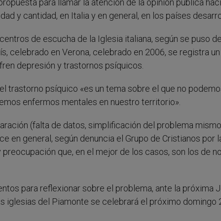
propuesta para llamar la atención de la opinión pública hac
d y cantidad, en Italia y en general, en los países desarro
 centros de escucha de la Iglesia italiana, según se puso d
aís, celebrado en Verona, celebrado en 2006, se registra un
ren depresión y trastornos psíquicos.
l trastorno psíquico «es un tema sobre el que no podemo
enemos enfermos mentales en nuestro territorio».
ración (falta de datos, simplificación del problema mismo,
ce en general, según denuncia el Grupo de Cristianos por l
s y preocupación que, en el mejor de los casos, son los de n
tos para reflexionar sobre el problema, ante la próxima 
as iglesias del Piamonte se celebrará el próximo domingo 