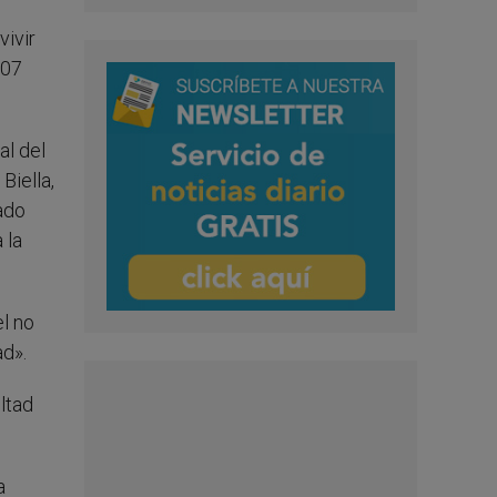
vivir
007
al del
Biella,
ado
 la
el no
ad».
ltad
a