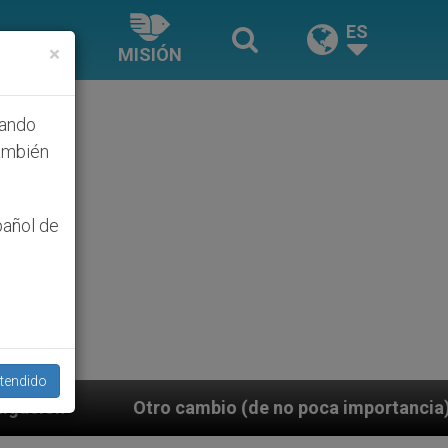
ES
×
MISIÓN
hando
ambién
pañol de
tendido
cambio (de no poca importancia): León XIV sustituye i