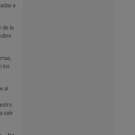
uadas a
 de la
sobre
rmas,
 los
e al
uestro
 salir