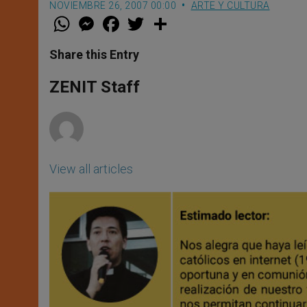
NOVIEMBRE 26, 2007 00:00
ARTE Y CULTURA
W
M
F
T
S
h
e
a
w
h
a
s
c
i
a
t
s
e
t
r
Share this Entry
s
e
b
t
e
A
n
o
e
p
g
o
r
ZENIT Staff
p
e
k
r
View all articles