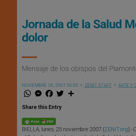
Jornada de la Salud Me
dolor
Mensaje de los obispos del Piamont
NOVIEMBRE 26, 2007 00:00
ZENIT STAFF
ARTE Y 
W
M
F
T
S
h
e
a
w
h
a
s
c
i
a
t
s
e
t
r
Share this Entry
s
e
b
t
e
A
n
o
e
p
g
o
r
p
e
k
BIELLA, lunes, 25 noviembre 2007 (
ZENIT.org
).-
r