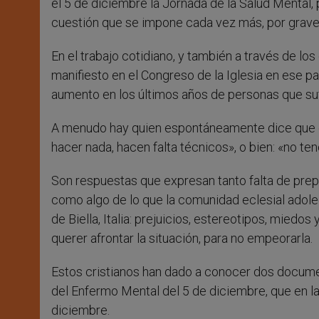
el 5 de diciembre la Jornada de la Salud Mental, 
cuestión que se impone cada vez más, por graveda
En el trabajo cotidiano, y también a través de los
manifiesto en el Congreso de la Iglesia en ese p
aumento en los últimos años de personas que suf
A menudo hay quien espontáneamente dice que e
hacer nada, hacen falta técnicos», o bien: «no t
Son respuestas que expresan tanto falta de prepa
como algo de lo que la comunidad eclesial adole
de Biella, Italia: prejuicios, estereotipos, miedo
querer afrontar la situación, para no empeorarla.
Estos cristianos han dado a conocer dos documen
del Enfermo Mental del 5 de diciembre, que en l
diciembre.