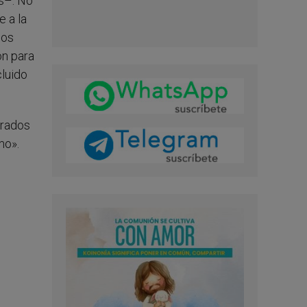
os–. No
 a la
dos
ón para
cluido
rrados
mo».