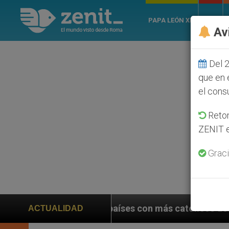
PAPA LEÓN XIV
ROMA
Av
Del 2
que en 
el cons
Retom
ZENIT e
Graci
los 6 países con más católicos de América Latina en 20
ACTUALIDAD