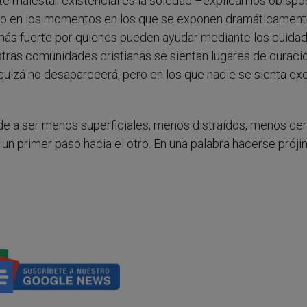
te malestar existencial es la soledad –explican los obisp
o en los momentos en los que se exponen dramáticamente
más fuerte por quienes pueden ayudar mediante los cuida
stras comunidades cristianas se sientan lugares de curaci
quizá no desaparecerá, pero en los que nadie se sienta ex
e a ser menos superficiales, menos distraídos, menos ce
un primer paso hacia el otro. En una palabra hacerse próji