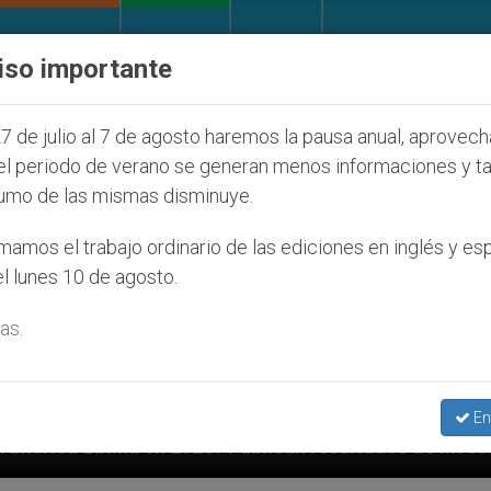
IGLESIA Y MUNDO
DOCUMENTOS
DONATIVOS
iso importante
7 de julio al 7 de agosto haremos la pausa anual, aprovec
el periodo de verano se generan menos informaciones y t
umo de las mismas disminuye.
amos el trabajo ordinario de las ediciones en inglés y es
l lunes 10 de agosto.
as.
En
26? Publican resultados de investigación
Otro 