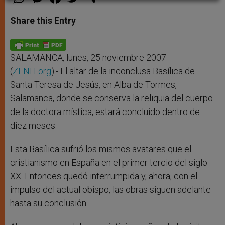
h
e
a
w
h
a
s
c
i
a
t
s
e
t
r
Share this Entry
s
e
b
t
e
A
n
o
e
p
g
o
r
p
e
k
r
SALAMANCA, lunes, 25 noviembre 2007
(
ZENIT.org
).- El altar de la inconclusa Basílica de
Santa Teresa de Jesús, en Alba de Tormes,
Salamanca, donde se conserva la reliquia del cuerpo
de la doctora mística, estará concluido dentro de
diez meses.
Esta Basílica sufrió los mismos avatares que el
cristianismo en España en el primer tercio del siglo
XX. Entonces quedó interrumpida y, ahora, con el
impulso del actual obispo, las obras siguen adelante
hasta su conclusión.