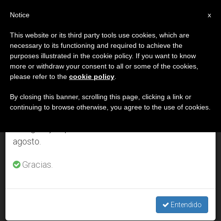
ES
Notice
×
x
Aviso importante
This website or its third party tools use cookies, which are
necessary to its functioning and required to achieve the
Del 27 de julio al 7 de agosto haremos la pausa
DÍA
purposes illustrated in the cookie policy. If you want to know
anual, aprovechando que en el periodo de verano
Noviembre 27th, 2007
more or withdraw your consent to all or some of the cookies,
please refer to the
cookie policy
.
se generan menos informaciones y también el
consumo de las mismas disminuye.
By closing this banner, scrolling this page, clicking a link or
continuing to browse otherwise, you agree to the use of cookies.
ÚLTIMAS NOTICIAS
Retomamos el trabajo ordinario de las ediciones
en inglés y español de ZENIT el lunes 10 de
agosto.
Caluroso abrazo de la comunidad eclesial a los veintitrés
nuevos cardenales
Gracias.
NOV 27, 2007 00:00
ZENIT STAFF
Entendido