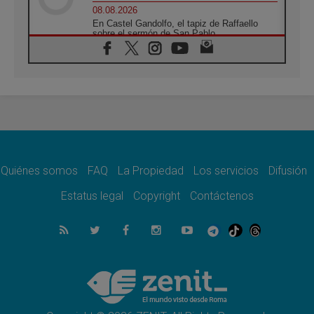
08.08.2026
En Castel Gandolfo, el tapiz de Raffaello
sobre el sermón de San Pablo
08.08.2026
En Colombia, «la paz no se compra con una
firma»
08.08.2026
En Venezuela celebraron los 416 años del
Santo Cristo de La Grita
08.08.2026
El Papa: en Santa Ágata contemplamos la
victoria del amor sobre la muerte
Quiénes somos
FAQ
La Propiedad
Los servicios
Difusión
08.08.2026
León XIV visitará el Santuario de la Madre
Estatus legal
Copyright
Contáctenos
del Buen Consejo de Genazzano
07.08.2026
Filipinas: el Vicariato Apostólico de Calapán
se convierte en diócesis
07.08.2026
Honduras: Los desplazados invisibles de una
crisis olvidada