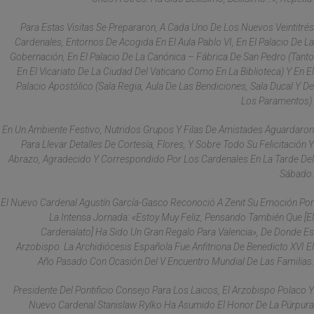
Para Estas Visitas Se Prepararon, A Cada Uno De Los Nuevos Veintitrés
Cardenales, Entornos De Acogida En El Aula Pablo VI, En El Palacio De La
Gobernación, En El Palacio De La Canónica – Fábrica De San Pedro (tanto
En El Vicariato De La Ciudad Del Vaticano Como En La Biblioteca) Y En El
Palacio Apostólico (Sala Regia, Aula De Las Bendiciones, Sala Ducal Y De
Los Paramentos).
En Un Ambiente Festivo, Nutridos Grupos Y Filas De Amistades Aguardaron
Para Llevar Detalles De Cortesía, Flores, Y Sobre Todo Su Felicitación Y
Abrazo, Agradecido Y Correspondido Por Los Cardenales En La Tarde Del
Sábado.
El Nuevo Cardenal Agustín García-Gasco Reconoció A Zenit Su Emoción Por
La Intensa Jornada: «Estoy Muy Feliz, Pensando También Que [el
Cardenalato] Ha Sido Un Gran Regalo Para Valencia», De Donde Es
Arzobispo. La Archidiócesis Española Fue Anfitriona De Benedicto XVI El
Año Pasado Con Ocasión Del V Encuentro Mundial De Las Familias.
Presidente Del Pontificio Consejo Para Los Laicos, El Arzobispo Polaco Y
Nuevo Cardenal Stanislaw Rylko Ha Asumido El Honor De La Púrpura