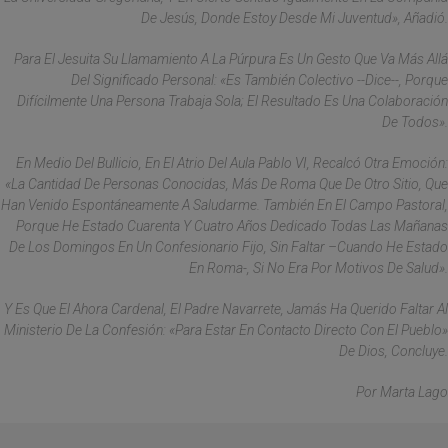
De Jesús, Donde Estoy Desde Mi Juventud», Añadió.
Para El Jesuita Su Llamamiento A La Púrpura Es Un Gesto Que Va Más Allá
Del Significado Personal: «Es También Colectivo --Dice--, Porque
Difícilmente Una Persona Trabaja Sola; El Resultado Es Una Colaboración
De Todos».
En Medio Del Bullicio, En El Atrio Del Aula Pablo VI, Recalcó Otra Emoción:
«La Cantidad De Personas Conocidas, Más De Roma Que De Otro Sitio, Que
Han Venido Espontáneamente A Saludarme. También En El Campo Pastoral,
Porque He Estado Cuarenta Y Cuatro Años Dedicado Todas Las Mañanas
De Los Domingos En Un Confesionario Fijo, Sin Faltar –cuando He Estado
En Roma-, Si No Era Por Motivos De Salud».
Y Es Que El Ahora Cardenal, El Padre Navarrete, Jamás Ha Querido Faltar Al
Ministerio De La Confesión: «Para Estar En Contacto Directo Con El Pueblo»
De Dios, Concluye.
Por Marta Lago