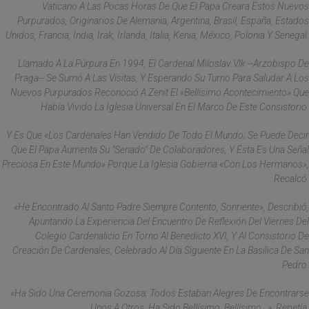
Vaticano A Las Pocas Horas De Que El Papa Creara Estos Nuevos
Purpurados, Originarios De Alemania, Argentina, Brasil, España, Estados
Unidos, Francia, India, Irak, Irlanda, Italia, Kenia, México, Polonia Y Senegal.
Llamado A La Púrpura En 1994, El Cardenal Miloslav Vlk --Arzobispo De
Praga-- Se Sumó A Las Visitas, Y Esperando Su Turno Para Saludar A Los
Nuevos Purpurados Reconoció A Zenit El «bellísimo Acontecimiento» Que
Había Vivido La Iglesia Universal En El Marco De Este Consistorio.
Y Es Que «los Cardenales Han Vendido De Todo El Mundo; Se Puede Decir
Que El Papa Aumenta Su "senado" De Colaboradores, Y Ésta Es Una Señal
Preciosa En Este Mundo» Porque La Iglesia Gobierna «con Los Hermanos»,
Recalcó.
«He Encontrado Al Santo Padre Siempre Contento, Sonriente», Describió,
Apuntando La Experiencia Del Encuentro De Reflexión Del Viernes Del
Colegio Cardenalicio En Torno Al Benedicto XVI, Y Al Consistorio De
Creación De Cardenales, Celebrado Al Día Siguiente En La Basílica De San
Pedro.
«Ha Sido Una Ceremonia Gozosa; Todos Estaban Alegres De Encontrarse
Unos A Otros. Ha Sido Bellísimo, Bellísimo...», Repetía.