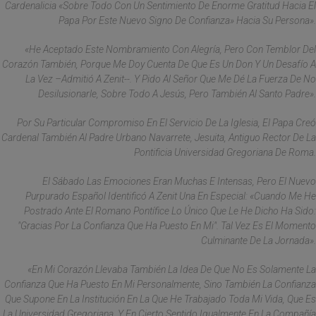
Cardenalicia «sobre Todo Con Un Sentimiento De Enorme Gratitud Hacia El
Papa Por Este Nuevo Signo De Confianza» Hacia Su Persona».
«He Aceptado Este Nombramiento Con Alegría, Pero Con Temblor Del
Corazón También, Porque Me Doy Cuenta De Que Es Un Don Y Un Desafío A
La Vez –admitió A Zenit--. Y Pido Al Señor Que Me Dé La Fuerza De No
Desilusionarle, Sobre Todo A Jesús, Pero También Al Santo Padre».
Por Su Particular Compromiso En El Servicio De La Iglesia, El Papa Creó
Cardenal También Al Padre Urbano Navarrete, Jesuita, Antiguo Rector De La
Pontificia Universidad Gregoriana De Roma.
El Sábado Las Emociones Eran Muchas E Intensas, Pero El Nuevo
Purpurado Español Identificó A Zenit Una En Especial: «Cuando Me He
Postrado Ante El Romano Pontífice Lo Único Que Le He Dicho Ha Sido:
"Gracias Por La Confianza Que Ha Puesto En Mi". Tal Vez Es El Momento
Culminante De La Jornada».
«En Mi Corazón Llevaba También La Idea De Que No Es Solamente La
Confianza Que Ha Puesto En Mi Personalmente, Sino También La Confianza
Que Supone En La Institución En La Que He Trabajado Toda Mi Vida, Que Es
La Universidad Gregoriana, Y En Cierto Sentido Igualmente En La Compañía