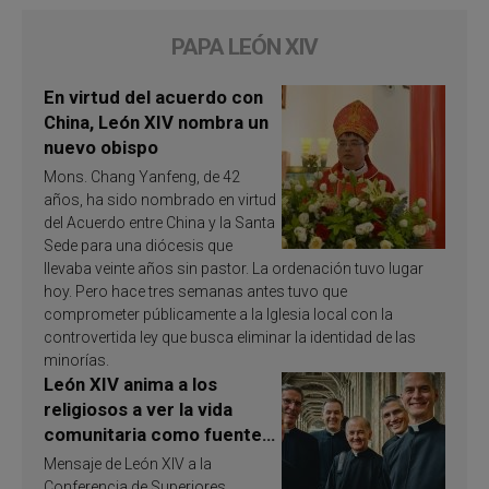
PAPA LEÓN XIV
En virtud del acuerdo con
China, León XIV nombra un
nuevo obispo
Mons. Chang Yanfeng, de 42
años, ha sido nombrado en virtud
del Acuerdo entre China y la Santa
Sede para una diócesis que
llevaba veinte años sin pastor. La ordenación tuvo lugar
hoy. Pero hace tres semanas antes tuvo que
comprometer públicamente a la Iglesia local con la
controvertida ley que busca eliminar la identidad de las
minorías.
León XIV anima a los
religiosos a ver la vida
comunitaria como fuente
de inspiración y
Mensaje de León XIV a la
santificación
Conferencia de Superiores