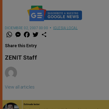
DICIEMBRE 02, 2007 00:00
IGLESIA LOCAL
W
M
F
T
S
h
e
a
w
h
a
s
c
i
a
t
s
e
t
r
Share this Entry
s
e
b
t
e
A
n
o
e
p
g
o
r
ZENIT Staff
p
e
k
r
View all articles