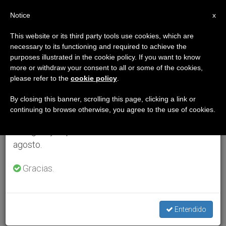
ES
Notice
×
x
Aviso importante
This website or its third party tools use cookies, which are
necessary to its functioning and required to achieve the
Del 27 de julio al 7 de agosto haremos la pausa
purposes illustrated in the cookie policy. If you want to know
anual, aprovechando que en el periodo de verano
more or withdraw your consent to all or some of the cookies,
please refer to the
cookie policy
.
se generan menos informaciones y también el
consumo de las mismas disminuye.
By closing this banner, scrolling this page, clicking a link or
continuing to browse otherwise, you agree to the use of cookies.
Retomamos el trabajo ordinario de las ediciones
en inglés y español de ZENIT el lunes 10 de
agosto.
Gracias.
Entendido