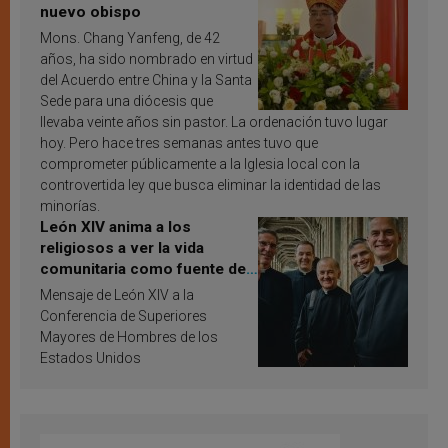
nuevo obispo
Mons. Chang Yanfeng, de 42
años, ha sido nombrado en virtud
del Acuerdo entre China y la Santa
Sede para una diócesis que
llevaba veinte años sin pastor. La ordenación tuvo lugar
hoy. Pero hace tres semanas antes tuvo que
comprometer públicamente a la Iglesia local con la
controvertida ley que busca eliminar la identidad de las
minorías.
León XIV anima a los
religiosos a ver la vida
comunitaria como fuente de
inspiración y santificación
Mensaje de León XIV a la
Conferencia de Superiores
Mayores de Hombres de los
Estados Unidos