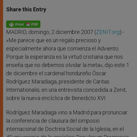
a
s
c
i
a
t
s
e
t
r
Share this Entry
s
e
b
t
e
A
n
o
e
p
g
o
r
p
e
k
r
MADRID, domingo, 2 diciembre 2007 (
ZENIT.org
).-
«Me parece que es un regalo precioso y
especialmente ahora que comienza el Adviento.
Porque la esperanza es la virtud cristiana que nos
enseña que no debemos olvidar la meta», dijo este 1
de diciembre el cardenal hondureño Óscar
Rodríguez Maradiaga, presidente de Caritas
Internationalis, en una entrevista concedida a Zenit,
sobre la nueva encíclica de Benedicto XVI.
Rodríguez Maradiaga vino a Madrid para pronunciar
la conferencia de clausura del simposio
internacional de Doctrina Social de la Iglesia, en el