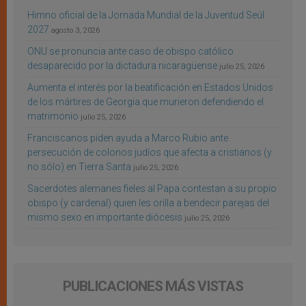
Himno oficial de la Jornada Mundial de la Juventud Seúl
2027
agosto 3, 2026
ONU se pronuncia ante caso de obispo católico
desaparecido por la dictadura nicaragüense
julio 25, 2026
Aumenta el interés por la beatificación en Estados Unidos
de los mártires de Georgia que murieron defendiendo el
matrimonio
julio 25, 2026
Franciscanos piden ayuda a Marco Rubio ante
persecución de colonos judíos que afecta a cristianos (y
no sólo) en Tierra Santa
julio 25, 2026
Sacerdotes alemanes fieles al Papa contestan a su propio
obispo (y cardenal) quien les orilla a bendecir parejas del
mismo sexo en importante diócesis
julio 25, 2026
PUBLICACIONES MÁS VISTAS