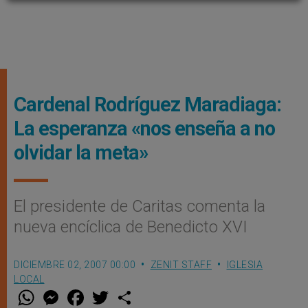
Cardenal Rodríguez Maradiaga:
La esperanza «nos enseña a no
olvidar la meta»
El presidente de Caritas comenta la
nueva encíclica de Benedicto XVI
DICIEMBRE 02, 2007 00:00
ZENIT STAFF
IGLESIA
LOCAL
W
M
F
T
S
h
e
a
w
h